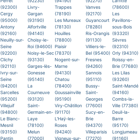
Perret
(92230)
(94190)
(92270)
Laffitte
(92300)
Livry-
Trappes
Vanves
(78600)
Cergy
Gargan
(78190)
(92170)
Les
(95000)
(93190)
Les Mureaux
Guyancourt
Pavillons-
Antony
Alfortville
(78130)
(78280)
sous-Bois
(92160)
(94140)
Houilles
Ris-Orangis
(93320)
Neuilly-sur-
Choisy-le-
(78800)
(91130)
Sèvres
Seine
Roi (94600)
Plaisir
Villiers-le-
(92310)
(92200)
Noisy-le-Sec
(78370)
Bel (95400)
Orly (94310)
Clichy
(93130)
Nogent-sur-
Fresnes
Roissy-en-
(92110)
Garges-lès-
Marne
(94260)
Brie (77680)
Ivry-sur-
Gonesse
(94130)
Sannois
Les Lilas
Seine
(95140)
Chatou
(95110)
(93260)
(94200)
La
(78400)
Bussy-
Saint-Mandé
Sarcelles
Courneuve
Goussainville
Saint-
(94160)
(95200)
(93120)
(95190)
Georges
Combs-la-
Villejuif
Saint-
Viry-Châtillon
(77600)
Ville (77380)
(94800)
Germain-en-
(91170)
Sucy-en-
Deuil-la-
Le Blanc-
Laye
L'Haÿ-les-
Brie
Barre
Mesnil
(78100)
Roses
(94370)
(95170)
(93150)
Melun
(94240)
Villeparisis
Longjumeau
Pantin
(77000)
Vigneux-sur-
(77270)
(91160)