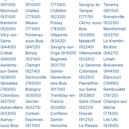
(95100)
(91000)
(77340)
Savigny-le-
Taverny
Montreuil
Chelles
Châtillon
Temple
(95150)
(93100)
(77500)
(92320)
(77176)
Romainville
Nanterre
Meaux
Poissy
Clichy-sous-
(93230)
(92000)
(77100)
(78300)
Bois
Montfermeil
Vitry-sur-
Fontenay-
Villepinte
(93390)
(93370)
Seine
sous-Bois
(93420)
Malakoff
Le Kremlin-
(94400)
(94120)
Savigny-sur-
(92240)
Bicêtre
Créteil
Bondy
Orge (91600)
Villemomble
(94270)
(94000)
(93140)
Bagnolet
(93250)
Limeil-
Asnières-
Clamart
(93170)
La Garenne-
Brévannes
sur-Seine
(92140)
Sainte-
Colombes
(94450)
(92600)
Sartrouville
Geneviève-
(92250)
Élancourt
Versailles
(78500)
des-Bois
Pierrefitte-
(78990)
(78000)
Bobigny
(91700)
sur-Seine
Rambouillet
Colombes
(93000)
Tremblay-en-
(93380)
(78120)
(92700)
Sevran
France
Saint-Cloud
Champs-sur-
Aubervilliers
(93270)
(93290)
(92210)
Marne
(93300)
Corbeil-
Conflans-
Draveil
(77420)
Aulnay-
Essonnes
Sainte-
(91210)
Les Ulis
sous-Bois
(91100)
Honorine
Le Plessis-
(91940)