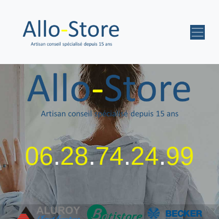
06
.
28
.
74
.
24
.
99