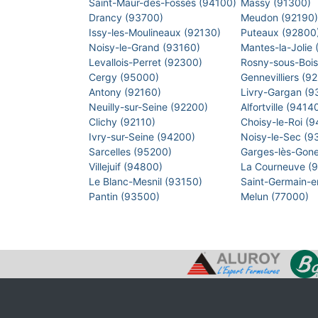
Saint-Maur-des-Fossés (94100)
Massy (91300)
Drancy (93700)
Meudon (92190
Issy-les-Moulineaux (92130)
Puteaux (92800
Noisy-le-Grand (93160)
Mantes-la-Jolie
Levallois-Perret (92300)
Rosny-sous-Boi
Cergy (95000)
Gennevilliers (9
Antony (92160)
Livry-Gargan (
Neuilly-sur-Seine (92200)
Alfortville (9414
Clichy (92110)
Choisy-le-Roi (
Ivry-sur-Seine (94200)
Noisy-le-Sec (
Sarcelles (95200)
Garges-lès-Gon
Villejuif (94800)
La Courneuve (
Le Blanc-Mesnil (93150)
Saint-Germain-
Pantin (93500)
Melun (77000)