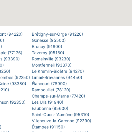
Pont (94220)
Brétigny-sur-Orge (91220)
00)
Gonesse (95500)
0)
Brunoy (91800)
mple (77176)
Taverny (95150)
is (93390)
Romainville (93230)
40)
Montfermeil (93370)
93250)
Le Kremlin-Bicêtre (94270)
lombes (92250)
Limeil-Brévannes (94450)
-Seine (93380)
Élancourt (78990)
2210)
Rambouillet (78120)
)
Champs-sur-Marne (77420)
inson (92350)
Les Ulis (91940)
Eaubonne (95600)
)
Saint-Ouen-l'Aumône (95310)
)
Villeneuve-la-Garenne (92390)
0)
Étampes (91150)