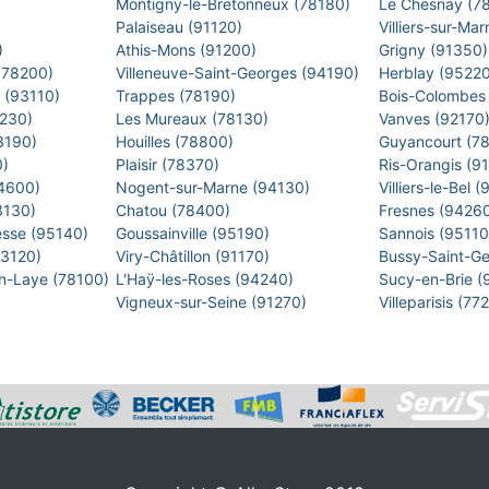
Montigny-le-Bretonneux (78180)
Le Chesnay (7
)
Palaiseau (91120)
Villiers-sur-M
)
Athis-Mons (91200)
Grigny (91350
 (78200)
Villeneuve-Saint-Georges (94190)
Herblay (9522
s (93110)
Trappes (78190)
Bois-Colombes
2230)
Les Mureaux (78130)
Vanves (92170
93190)
Houilles (78800)
Guyancourt (7
0)
Plaisir (78370)
Ris-Orangis (9
94600)
Nogent-sur-Marne (94130)
Villiers-le-Bel
93130)
Chatou (78400)
Fresnes (9426
esse (95140)
Goussainville (95190)
Sannois (9511
93120)
Viry-Châtillon (91170)
Bussy-Saint-G
en-Laye (78100)
L'Haÿ-les-Roses (94240)
Sucy-en-Brie 
Vigneux-sur-Seine (91270)
Villeparisis (7