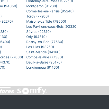
8150)
Fontenay-aux-Roses (92260)
arne (94350)
Montgeron (91230)
)
Cormeilles-en-Parisis (95240)
0)
Torcy (77200)
 (92270)
Maisons-Laffitte (78600)
)
Les Pavillons-sous-Bois (93320)
8280)
Sèvres (92310)
1130)
Orly (94310)
 (95400)
Roissy-en-Brie (77680)
0)
Les Lilas (93260)
0)
Saint-Mandé (94160)
eorges (77600)
Combs-la-Ville (77380)
(94370)
Deuil-la-Barre (95170)
7270)
Longjumeau (91160)