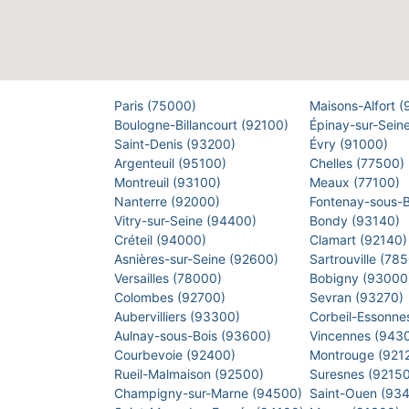
Paris (75000)
Maisons-Alfort 
Boulogne-Billancourt (92100)
Épinay-sur-Sein
Saint-Denis (93200)
Évry (91000)
Argenteuil (95100)
Chelles (77500)
Montreuil (93100)
Meaux (77100)
Nanterre (92000)
Fontenay-sous-
Vitry-sur-Seine (94400)
Bondy (93140)
Créteil (94000)
Clamart (92140
Asnières-sur-Seine (92600)
Sartrouville (78
Versailles (78000)
Bobigny (9300
Colombes (92700)
Sevran (93270)
Aubervilliers (93300)
Corbeil-Essonne
Aulnay-sous-Bois (93600)
Vincennes (943
Courbevoie (92400)
Montrouge (921
Rueil-Malmaison (92500)
Suresnes (9215
Champigny-sur-Marne (94500)
Saint-Ouen (93