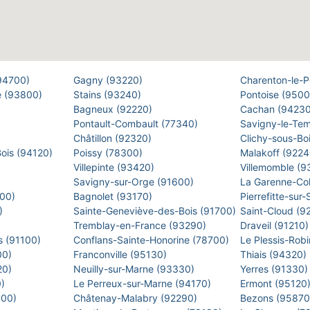
(94700)
Gagny (93220)
Charenton-le-
e (93800)
Stains (93240)
Pontoise (950
Bagneux (92220)
Cachan (9423
Pontault-Combault (77340)
Savigny-le-Te
Châtillon (92320)
Clichy-sous-Bo
Bois (94120)
Poissy (78300)
Malakoff (922
Villepinte (93420)
Villemomble (
)
Savigny-sur-Orge (91600)
La Garenne-Co
500)
Bagnolet (93170)
Pierrefitte-sur
0)
Sainte-Geneviève-des-Bois (91700)
Saint-Cloud (9
Tremblay-en-France (93290)
Draveil (91210
s (91100)
Conflans-Sainte-Honorine (78700)
Le Plessis-Rob
00)
Franconville (95130)
Thiais (94320)
20)
Neuilly-sur-Marne (93330)
Yerres (91330
0)
Le Perreux-sur-Marne (94170)
Ermont (95120
400)
Châtenay-Malabry (92290)
Bezons (9587