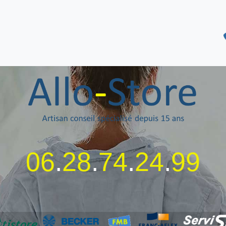
06
.
28
.
74
.
24
.
99