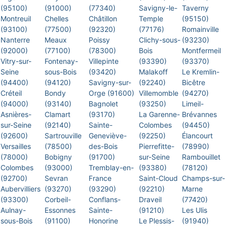
(95100)
(91000)
(77340)
Savigny-le-
Taverny
Montreuil
Chelles
Châtillon
Temple
(95150)
(93100)
(77500)
(92320)
(77176)
Romainville
Nanterre
Meaux
Poissy
Clichy-sous-
(93230)
(92000)
(77100)
(78300)
Bois
Montfermeil
Vitry-sur-
Fontenay-
Villepinte
(93390)
(93370)
Seine
sous-Bois
(93420)
Malakoff
Le Kremlin-
(94400)
(94120)
Savigny-sur-
(92240)
Bicêtre
Créteil
Bondy
Orge (91600)
Villemomble
(94270)
(94000)
(93140)
Bagnolet
(93250)
Limeil-
Asnières-
Clamart
(93170)
La Garenne-
Brévannes
sur-Seine
(92140)
Sainte-
Colombes
(94450)
(92600)
Sartrouville
Geneviève-
(92250)
Élancourt
Versailles
(78500)
des-Bois
Pierrefitte-
(78990)
(78000)
Bobigny
(91700)
sur-Seine
Rambouillet
Colombes
(93000)
Tremblay-en-
(93380)
(78120)
(92700)
Sevran
France
Saint-Cloud
Champs-sur-
Aubervilliers
(93270)
(93290)
(92210)
Marne
(93300)
Corbeil-
Conflans-
Draveil
(77420)
Aulnay-
Essonnes
Sainte-
(91210)
Les Ulis
sous-Bois
(91100)
Honorine
Le Plessis-
(91940)