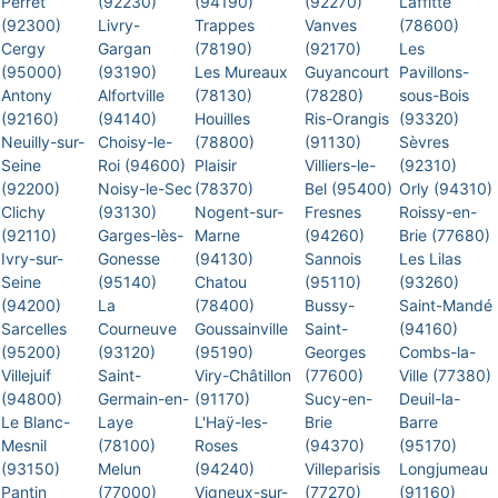
Perret
(92230)
(94190)
(92270)
Laffitte
(92300)
Livry-
Trappes
Vanves
(78600)
Cergy
Gargan
(78190)
(92170)
Les
(95000)
(93190)
Les Mureaux
Guyancourt
Pavillons-
Antony
Alfortville
(78130)
(78280)
sous-Bois
(92160)
(94140)
Houilles
Ris-Orangis
(93320)
Neuilly-sur-
Choisy-le-
(78800)
(91130)
Sèvres
Seine
Roi (94600)
Plaisir
Villiers-le-
(92310)
(92200)
Noisy-le-Sec
(78370)
Bel (95400)
Orly (94310)
Clichy
(93130)
Nogent-sur-
Fresnes
Roissy-en-
(92110)
Garges-lès-
Marne
(94260)
Brie (77680)
Ivry-sur-
Gonesse
(94130)
Sannois
Les Lilas
Seine
(95140)
Chatou
(95110)
(93260)
(94200)
La
(78400)
Bussy-
Saint-Mandé
Sarcelles
Courneuve
Goussainville
Saint-
(94160)
(95200)
(93120)
(95190)
Georges
Combs-la-
Villejuif
Saint-
Viry-Châtillon
(77600)
Ville (77380)
(94800)
Germain-en-
(91170)
Sucy-en-
Deuil-la-
Le Blanc-
Laye
L'Haÿ-les-
Brie
Barre
Mesnil
(78100)
Roses
(94370)
(95170)
(93150)
Melun
(94240)
Villeparisis
Longjumeau
Pantin
(77000)
Vigneux-sur-
(77270)
(91160)