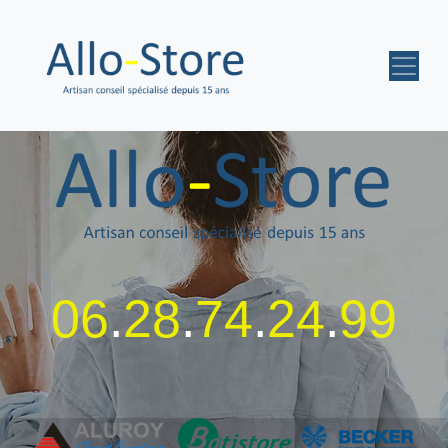
06
.
28
.
74
.
24
.
99