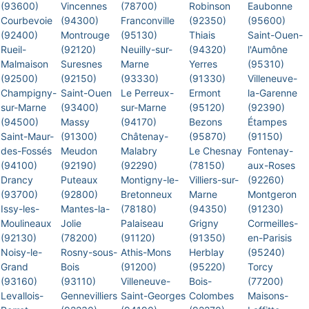
(93600)
Vincennes
(78700)
Robinson
Eaubonne
Courbevoie
(94300)
Franconville
(92350)
(95600)
(92400)
Montrouge
(95130)
Thiais
Saint-Ouen-
Rueil-
(92120)
Neuilly-sur-
(94320)
l'Aumône
Malmaison
Suresnes
Marne
Yerres
(95310)
(92500)
(92150)
(93330)
(91330)
Villeneuve-
Champigny-
Saint-Ouen
Le Perreux-
Ermont
la-Garenne
sur-Marne
(93400)
sur-Marne
(95120)
(92390)
(94500)
Massy
(94170)
Bezons
Étampes
Saint-Maur-
(91300)
Châtenay-
(95870)
(91150)
des-Fossés
Meudon
Malabry
Le Chesnay
Fontenay-
(94100)
(92190)
(92290)
(78150)
aux-Roses
Drancy
Puteaux
Montigny-le-
Villiers-sur-
(92260)
(93700)
(92800)
Bretonneux
Marne
Montgeron
Issy-les-
Mantes-la-
(78180)
(94350)
(91230)
Moulineaux
Jolie
Palaiseau
Grigny
Cormeilles-
(92130)
(78200)
(91120)
(91350)
en-Parisis
Noisy-le-
Rosny-sous-
Athis-Mons
Herblay
(95240)
Grand
Bois
(91200)
(95220)
Torcy
(93160)
(93110)
Villeneuve-
Bois-
(77200)
Levallois-
Gennevilliers
Saint-Georges
Colombes
Maisons-