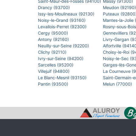
Saint-Maur-des-Fossés (94100)
Massy (91300)
Drancy (93700)
Meudon (92190
Issy-les-Moulineaux (92130)
Puteaux (92800
Noisy-le-Grand (93160)
Mantes-la-Jolie
Levallois-Perret (92300)
Rosny-sous-Boi
Cergy (95000)
Gennevilliers (9
Antony (92160)
Livry-Gargan (
Neuilly-sur-Seine (92200)
Alfortville (9414
Clichy (92110)
Choisy-le-Roi (
Ivry-sur-Seine (94200)
Noisy-le-Sec (
Sarcelles (95200)
Garges-lès-Gon
Villejuif (94800)
La Courneuve (
Le Blanc-Mesnil (93150)
Saint-Germain-
Pantin (93500)
Melun (77000)