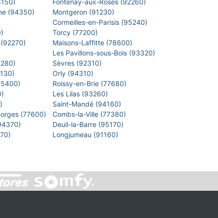
8150)
Fontenay-aux-Roses (92260)
arne (94350)
Montgeron (91230)
)
Cormeilles-en-Parisis (95240)
0)
Torcy (77200)
 (92270)
Maisons-Laffitte (78600)
)
Les Pavillons-sous-Bois (93320)
8280)
Sèvres (92310)
1130)
Orly (94310)
 (95400)
Roissy-en-Brie (77680)
0)
Les Lilas (93260)
0)
Saint-Mandé (94160)
eorges (77600)
Combs-la-Ville (77380)
(94370)
Deuil-la-Barre (95170)
7270)
Longjumeau (91160)