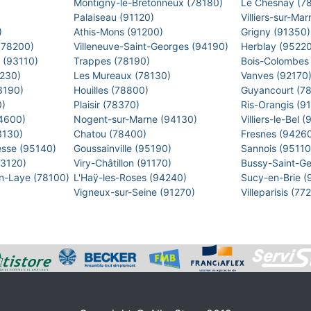
Montigny-le-Bretonneux (78180)
Le Chesnay (7
)
Palaiseau (91120)
Villiers-sur-M
)
Athis-Mons (91200)
Grigny (91350
 (78200)
Villeneuve-Saint-Georges (94190)
Herblay (9522
s (93110)
Trappes (78190)
Bois-Colombes
2230)
Les Mureaux (78130)
Vanves (92170
93190)
Houilles (78800)
Guyancourt (7
0)
Plaisir (78370)
Ris-Orangis (9
94600)
Nogent-sur-Marne (94130)
Villiers-le-Bel
93130)
Chatou (78400)
Fresnes (9426
esse (95140)
Goussainville (95190)
Sannois (9511
93120)
Viry-Châtillon (91170)
Bussy-Saint-G
en-Laye (78100)
L'Haÿ-les-Roses (94240)
Sucy-en-Brie 
Vigneux-sur-Seine (91270)
Villeparisis (7