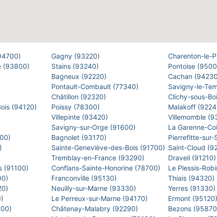
(94700)
Gagny (93220)
Charenton-le-
e (93800)
Stains (93240)
Pontoise (950
Bagneux (92220)
Cachan (9423
Pontault-Combault (77340)
Savigny-le-Te
Châtillon (92320)
Clichy-sous-Bo
Bois (94120)
Poissy (78300)
Malakoff (922
Villepinte (93420)
Villemomble (
)
Savigny-sur-Orge (91600)
La Garenne-Co
500)
Bagnolet (93170)
Pierrefitte-sur
0)
Sainte-Geneviève-des-Bois (91700)
Saint-Cloud (9
Tremblay-en-France (93290)
Draveil (91210
s (91100)
Conflans-Sainte-Honorine (78700)
Le Plessis-Rob
00)
Franconville (95130)
Thiais (94320)
20)
Neuilly-sur-Marne (93330)
Yerres (91330
0)
Le Perreux-sur-Marne (94170)
Ermont (95120
400)
Châtenay-Malabry (92290)
Bezons (9587