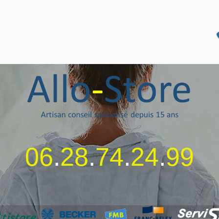
06
.
28
.
74
.
24
.
99