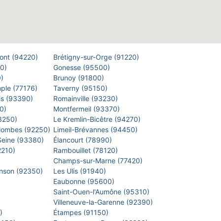
Pont (94220)
Brétigny-sur-Orge (91220)
00)
Gonesse (95500)
0)
Brunoy (91800)
mple (77176)
Taverny (95150)
is (93390)
Romainville (93230)
40)
Montfermeil (93370)
93250)
Le Kremlin-Bicêtre (94270)
lombes (92250)
Limeil-Brévannes (94450)
-Seine (93380)
Élancourt (78990)
2210)
Rambouillet (78120)
)
Champs-sur-Marne (77420)
inson (92350)
Les Ulis (91940)
Eaubonne (95600)
)
Saint-Ouen-l'Aumône (95310)
)
Villeneuve-la-Garenne (92390)
0)
Étampes (91150)