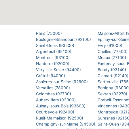
Paris (75000)
Maisons-Alfort 
Boulogne-Billancourt (92100)
Épinay-sur-Sein
Saint-Denis (93200)
Évry (91000)
Argenteuil (95100)
Chelles (77500)
Montreuil (93100)
Meaux (77100)
Nanterre (92000)
Fontenay-sous-
Vitry-sur-Seine (94400)
Bondy (93140)
Créteil (94000)
Clamart (92140
Asnières-sur-Seine (92600)
Sartrouville (78
Versailles (78000)
Bobigny (9300
Colombes (92700)
Sevran (93270)
Aubervilliers (93300)
Corbeil-Essonne
Aulnay-sous-Bois (93600)
Vincennes (943
Courbevoie (92400)
Montrouge (921
Rueil-Malmaison (92500)
Suresnes (9215
Champigny-sur-Marne (94500)
Saint-Ouen (93