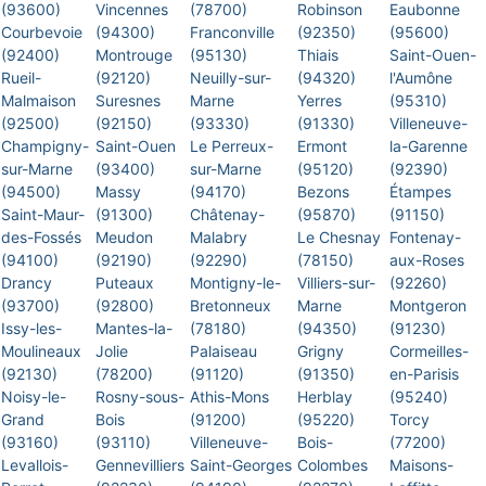
(93600)
Vincennes
(78700)
Robinson
Eaubonne
Courbevoie
(94300)
Franconville
(92350)
(95600)
(92400)
Montrouge
(95130)
Thiais
Saint-Ouen-
Rueil-
(92120)
Neuilly-sur-
(94320)
l'Aumône
Malmaison
Suresnes
Marne
Yerres
(95310)
(92500)
(92150)
(93330)
(91330)
Villeneuve-
Champigny-
Saint-Ouen
Le Perreux-
Ermont
la-Garenne
sur-Marne
(93400)
sur-Marne
(95120)
(92390)
(94500)
Massy
(94170)
Bezons
Étampes
Saint-Maur-
(91300)
Châtenay-
(95870)
(91150)
des-Fossés
Meudon
Malabry
Le Chesnay
Fontenay-
(94100)
(92190)
(92290)
(78150)
aux-Roses
Drancy
Puteaux
Montigny-le-
Villiers-sur-
(92260)
(93700)
(92800)
Bretonneux
Marne
Montgeron
Issy-les-
Mantes-la-
(78180)
(94350)
(91230)
Moulineaux
Jolie
Palaiseau
Grigny
Cormeilles-
(92130)
(78200)
(91120)
(91350)
en-Parisis
Noisy-le-
Rosny-sous-
Athis-Mons
Herblay
(95240)
Grand
Bois
(91200)
(95220)
Torcy
(93160)
(93110)
Villeneuve-
Bois-
(77200)
Levallois-
Gennevilliers
Saint-Georges
Colombes
Maisons-