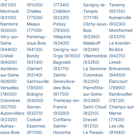
(95100)
(91000)
(77340)
Savigny-le-
Taverny
Montreuil
Chelles
Châtillon
Temple
(95150)
(93100)
(77500)
(92320)
(77176)
Romainville
Nanterre
Meaux
Poissy
Clichy-sous-
(93230)
(92000)
(77100)
(78300)
Bois
Montfermeil
Vitry-sur-
Fontenay-
Villepinte
(93390)
(93370)
Seine
sous-Bois
(93420)
Malakoff
Le Kremlin-
(94400)
(94120)
Savigny-sur-
(92240)
Bicêtre
Créteil
Bondy
Orge (91600)
Villemomble
(94270)
(94000)
(93140)
Bagnolet
(93250)
Limeil-
Asnières-
Clamart
(93170)
La Garenne-
Brévannes
sur-Seine
(92140)
Sainte-
Colombes
(94450)
(92600)
Sartrouville
Geneviève-
(92250)
Élancourt
Versailles
(78500)
des-Bois
Pierrefitte-
(78990)
(78000)
Bobigny
(91700)
sur-Seine
Rambouillet
Colombes
(93000)
Tremblay-en-
(93380)
(78120)
(92700)
Sevran
France
Saint-Cloud
Champs-sur-
Aubervilliers
(93270)
(93290)
(92210)
Marne
(93300)
Corbeil-
Conflans-
Draveil
(77420)
Aulnay-
Essonnes
Sainte-
(91210)
Les Ulis
sous-Bois
(91100)
Honorine
Le Plessis-
(91940)