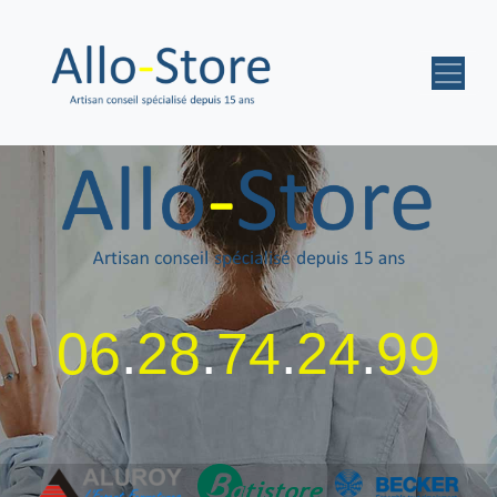
06
.
28
.
74
.
24
.
99