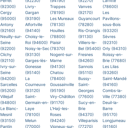
Perret
(92230)
(94190)
(92270)
Laffitte
(92300)
Livry-
Trappes
Vanves
(78600)
Cergy
Gargan
(78190)
(92170)
Les
(95000)
(93190)
Les Mureaux
Guyancourt
Pavillons-
Antony
Alfortville
(78130)
(78280)
sous-Bois
(92160)
(94140)
Houilles
Ris-Orangis
(93320)
Neuilly-sur-
Choisy-le-
(78800)
(91130)
Sèvres
Seine
Roi (94600)
Plaisir
Villiers-le-
(92310)
(92200)
Noisy-le-Sec
(78370)
Bel (95400)
Orly (94310)
Clichy
(93130)
Nogent-sur-
Fresnes
Roissy-en-
(92110)
Garges-lès-
Marne
(94260)
Brie (77680)
Ivry-sur-
Gonesse
(94130)
Sannois
Les Lilas
Seine
(95140)
Chatou
(95110)
(93260)
(94200)
La
(78400)
Bussy-
Saint-Mandé
Sarcelles
Courneuve
Goussainville
Saint-
(94160)
(95200)
(93120)
(95190)
Georges
Combs-la-
Villejuif
Saint-
Viry-Châtillon
(77600)
Ville (77380)
(94800)
Germain-en-
(91170)
Sucy-en-
Deuil-la-
Le Blanc-
Laye
L'Haÿ-les-
Brie
Barre
Mesnil
(78100)
Roses
(94370)
(95170)
(93150)
Melun
(94240)
Villeparisis
Longjumeau
Pantin
(77000)
Vigneux-sur-
(77270)
(91160)