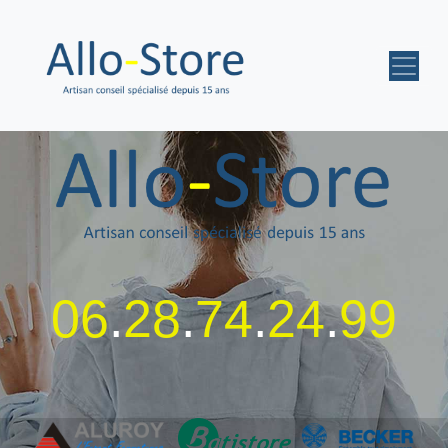
06
.
28
.
74
.
24
.
99