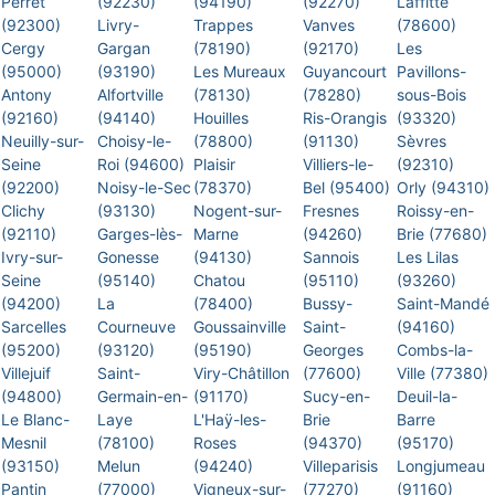
Perret
(92230)
(94190)
(92270)
Laffitte
(92300)
Livry-
Trappes
Vanves
(78600)
Cergy
Gargan
(78190)
(92170)
Les
(95000)
(93190)
Les Mureaux
Guyancourt
Pavillons-
Antony
Alfortville
(78130)
(78280)
sous-Bois
(92160)
(94140)
Houilles
Ris-Orangis
(93320)
Neuilly-sur-
Choisy-le-
(78800)
(91130)
Sèvres
Seine
Roi (94600)
Plaisir
Villiers-le-
(92310)
(92200)
Noisy-le-Sec
(78370)
Bel (95400)
Orly (94310)
Clichy
(93130)
Nogent-sur-
Fresnes
Roissy-en-
(92110)
Garges-lès-
Marne
(94260)
Brie (77680)
Ivry-sur-
Gonesse
(94130)
Sannois
Les Lilas
Seine
(95140)
Chatou
(95110)
(93260)
(94200)
La
(78400)
Bussy-
Saint-Mandé
Sarcelles
Courneuve
Goussainville
Saint-
(94160)
(95200)
(93120)
(95190)
Georges
Combs-la-
Villejuif
Saint-
Viry-Châtillon
(77600)
Ville (77380)
(94800)
Germain-en-
(91170)
Sucy-en-
Deuil-la-
Le Blanc-
Laye
L'Haÿ-les-
Brie
Barre
Mesnil
(78100)
Roses
(94370)
(95170)
(93150)
Melun
(94240)
Villeparisis
Longjumeau
Pantin
(77000)
Vigneux-sur-
(77270)
(91160)