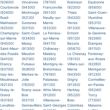
(93600)
Vincennes
(78700)
Robinson
Eaubonne
Courbevoie
(94300)
Franconville
(92350)
(95600)
(92400)
Montrouge
(95130)
Thiais
Saint-Ouen-
Rueil-
(92120)
Neuilly-sur-
(94320)
l'Aumône
Malmaison
Suresnes
Marne
Yerres
(95310)
(92500)
(92150)
(93330)
(91330)
Villeneuve-
Champigny-
Saint-Ouen
Le Perreux-
Ermont
la-Garenne
sur-Marne
(93400)
sur-Marne
(95120)
(92390)
(94500)
Massy
(94170)
Bezons
Étampes
Saint-Maur-
(91300)
Châtenay-
(95870)
(91150)
des-Fossés
Meudon
Malabry
Le Chesnay
Fontenay-
(94100)
(92190)
(92290)
(78150)
aux-Roses
Drancy
Puteaux
Montigny-le-
Villiers-sur-
(92260)
(93700)
(92800)
Bretonneux
Marne
Montgeron
Issy-les-
Mantes-la-
(78180)
(94350)
(91230)
Moulineaux
Jolie
Palaiseau
Grigny
Cormeilles-
(92130)
(78200)
(91120)
(91350)
en-Parisis
Noisy-le-
Rosny-sous-
Athis-Mons
Herblay
(95240)
Grand
Bois
(91200)
(95220)
Torcy
(93160)
(93110)
Villeneuve-
Bois-
(77200)
Levallois-
Gennevilliers
Saint-Georges
Colombes
Maisons-