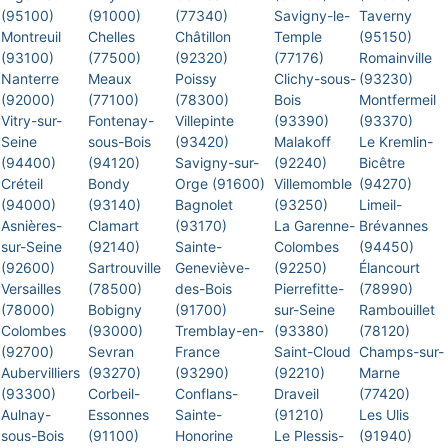
(95100)
(91000)
(77340)
Savigny-le-
Taverny
Montreuil
Chelles
Châtillon
Temple
(95150)
(93100)
(77500)
(92320)
(77176)
Romainville
Nanterre
Meaux
Poissy
Clichy-sous-
(93230)
(92000)
(77100)
(78300)
Bois
Montfermeil
Vitry-sur-
Fontenay-
Villepinte
(93390)
(93370)
Seine
sous-Bois
(93420)
Malakoff
Le Kremlin-
(94400)
(94120)
Savigny-sur-
(92240)
Bicêtre
Créteil
Bondy
Orge (91600)
Villemomble
(94270)
(94000)
(93140)
Bagnolet
(93250)
Limeil-
Asnières-
Clamart
(93170)
La Garenne-
Brévannes
sur-Seine
(92140)
Sainte-
Colombes
(94450)
(92600)
Sartrouville
Geneviève-
(92250)
Élancourt
Versailles
(78500)
des-Bois
Pierrefitte-
(78990)
(78000)
Bobigny
(91700)
sur-Seine
Rambouillet
Colombes
(93000)
Tremblay-en-
(93380)
(78120)
(92700)
Sevran
France
Saint-Cloud
Champs-sur-
Aubervilliers
(93270)
(93290)
(92210)
Marne
(93300)
Corbeil-
Conflans-
Draveil
(77420)
Aulnay-
Essonnes
Sainte-
(91210)
Les Ulis
sous-Bois
(91100)
Honorine
Le Plessis-
(91940)