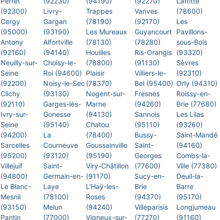
Perret
(92230)
(94190)
(92270)
Laffitte
(92300)
Livry-
Trappes
Vanves
(78600)
Cergy
Gargan
(78190)
(92170)
Les
(95000)
(93190)
Les Mureaux
Guyancourt
Pavillons-
Antony
Alfortville
(78130)
(78280)
sous-Bois
(92160)
(94140)
Houilles
Ris-Orangis
(93320)
Neuilly-sur-
Choisy-le-
(78800)
(91130)
Sèvres
Seine
Roi (94600)
Plaisir
Villiers-le-
(92310)
(92200)
Noisy-le-Sec
(78370)
Bel (95400)
Orly (94310)
Clichy
(93130)
Nogent-sur-
Fresnes
Roissy-en-
(92110)
Garges-lès-
Marne
(94260)
Brie (77680)
Ivry-sur-
Gonesse
(94130)
Sannois
Les Lilas
Seine
(95140)
Chatou
(95110)
(93260)
(94200)
La
(78400)
Bussy-
Saint-Mandé
Sarcelles
Courneuve
Goussainville
Saint-
(94160)
(95200)
(93120)
(95190)
Georges
Combs-la-
Villejuif
Saint-
Viry-Châtillon
(77600)
Ville (77380)
(94800)
Germain-en-
(91170)
Sucy-en-
Deuil-la-
Le Blanc-
Laye
L'Haÿ-les-
Brie
Barre
Mesnil
(78100)
Roses
(94370)
(95170)
(93150)
Melun
(94240)
Villeparisis
Longjumeau
Pantin
(77000)
Vigneux-sur-
(77270)
(91160)