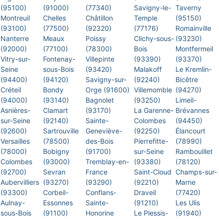
(95100)
(91000)
(77340)
Savigny-le-
Taverny
Montreuil
Chelles
Châtillon
Temple
(95150)
(93100)
(77500)
(92320)
(77176)
Romainville
Nanterre
Meaux
Poissy
Clichy-sous-
(93230)
(92000)
(77100)
(78300)
Bois
Montfermeil
Vitry-sur-
Fontenay-
Villepinte
(93390)
(93370)
Seine
sous-Bois
(93420)
Malakoff
Le Kremlin-
(94400)
(94120)
Savigny-sur-
(92240)
Bicêtre
Créteil
Bondy
Orge (91600)
Villemomble
(94270)
(94000)
(93140)
Bagnolet
(93250)
Limeil-
Asnières-
Clamart
(93170)
La Garenne-
Brévannes
sur-Seine
(92140)
Sainte-
Colombes
(94450)
(92600)
Sartrouville
Geneviève-
(92250)
Élancourt
Versailles
(78500)
des-Bois
Pierrefitte-
(78990)
(78000)
Bobigny
(91700)
sur-Seine
Rambouillet
Colombes
(93000)
Tremblay-en-
(93380)
(78120)
(92700)
Sevran
France
Saint-Cloud
Champs-sur-
Aubervilliers
(93270)
(93290)
(92210)
Marne
(93300)
Corbeil-
Conflans-
Draveil
(77420)
Aulnay-
Essonnes
Sainte-
(91210)
Les Ulis
sous-Bois
(91100)
Honorine
Le Plessis-
(91940)