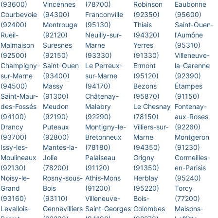
(93600)
Vincennes
(78700)
Robinson
Eaubonne
Courbevoie
(94300)
Franconville
(92350)
(95600)
(92400)
Montrouge
(95130)
Thiais
Saint-Ouen-
Rueil-
(92120)
Neuilly-sur-
(94320)
l'Aumône
Malmaison
Suresnes
Marne
Yerres
(95310)
(92500)
(92150)
(93330)
(91330)
Villeneuve-
Champigny-
Saint-Ouen
Le Perreux-
Ermont
la-Garenne
sur-Marne
(93400)
sur-Marne
(95120)
(92390)
(94500)
Massy
(94170)
Bezons
Étampes
Saint-Maur-
(91300)
Châtenay-
(95870)
(91150)
des-Fossés
Meudon
Malabry
Le Chesnay
Fontenay-
(94100)
(92190)
(92290)
(78150)
aux-Roses
Drancy
Puteaux
Montigny-le-
Villiers-sur-
(92260)
(93700)
(92800)
Bretonneux
Marne
Montgeron
Issy-les-
Mantes-la-
(78180)
(94350)
(91230)
Moulineaux
Jolie
Palaiseau
Grigny
Cormeilles-
(92130)
(78200)
(91120)
(91350)
en-Parisis
Noisy-le-
Rosny-sous-
Athis-Mons
Herblay
(95240)
Grand
Bois
(91200)
(95220)
Torcy
(93160)
(93110)
Villeneuve-
Bois-
(77200)
Levallois-
Gennevilliers
Saint-Georges
Colombes
Maisons-