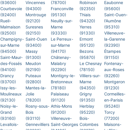
(93600)
Vincennes
(78700)
Robinson
Eaubonne
Courbevoie
(94300)
Franconville
(92350)
(95600)
(92400)
Montrouge
(95130)
Thiais
Saint-Ouen-
Rueil-
(92120)
Neuilly-sur-
(94320)
l'Aumône
Malmaison
Suresnes
Marne
Yerres
(95310)
(92500)
(92150)
(93330)
(91330)
Villeneuve-
Champigny-
Saint-Ouen
Le Perreux-
Ermont
la-Garenne
sur-Marne
(93400)
sur-Marne
(95120)
(92390)
(94500)
Massy
(94170)
Bezons
Étampes
Saint-Maur-
(91300)
Châtenay-
(95870)
(91150)
des-Fossés
Meudon
Malabry
Le Chesnay
Fontenay-
(94100)
(92190)
(92290)
(78150)
aux-Roses
Drancy
Puteaux
Montigny-le-
Villiers-sur-
(92260)
(93700)
(92800)
Bretonneux
Marne
Montgeron
Issy-les-
Mantes-la-
(78180)
(94350)
(91230)
Moulineaux
Jolie
Palaiseau
Grigny
Cormeilles-
(92130)
(78200)
(91120)
(91350)
en-Parisis
Noisy-le-
Rosny-sous-
Athis-Mons
Herblay
(95240)
Grand
Bois
(91200)
(95220)
Torcy
(93160)
(93110)
Villeneuve-
Bois-
(77200)
Levallois-
Gennevilliers
Saint-Georges
Colombes
Maisons-