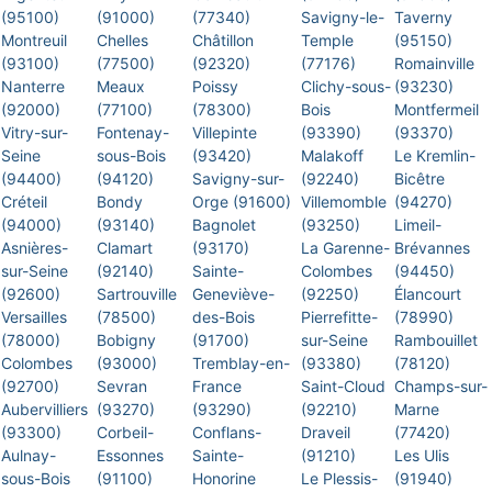
(95100)
(91000)
(77340)
Savigny-le-
Taverny
Montreuil
Chelles
Châtillon
Temple
(95150)
(93100)
(77500)
(92320)
(77176)
Romainville
Nanterre
Meaux
Poissy
Clichy-sous-
(93230)
(92000)
(77100)
(78300)
Bois
Montfermeil
Vitry-sur-
Fontenay-
Villepinte
(93390)
(93370)
Seine
sous-Bois
(93420)
Malakoff
Le Kremlin-
(94400)
(94120)
Savigny-sur-
(92240)
Bicêtre
Créteil
Bondy
Orge (91600)
Villemomble
(94270)
(94000)
(93140)
Bagnolet
(93250)
Limeil-
Asnières-
Clamart
(93170)
La Garenne-
Brévannes
sur-Seine
(92140)
Sainte-
Colombes
(94450)
(92600)
Sartrouville
Geneviève-
(92250)
Élancourt
Versailles
(78500)
des-Bois
Pierrefitte-
(78990)
(78000)
Bobigny
(91700)
sur-Seine
Rambouillet
Colombes
(93000)
Tremblay-en-
(93380)
(78120)
(92700)
Sevran
France
Saint-Cloud
Champs-sur-
Aubervilliers
(93270)
(93290)
(92210)
Marne
(93300)
Corbeil-
Conflans-
Draveil
(77420)
Aulnay-
Essonnes
Sainte-
(91210)
Les Ulis
sous-Bois
(91100)
Honorine
Le Plessis-
(91940)