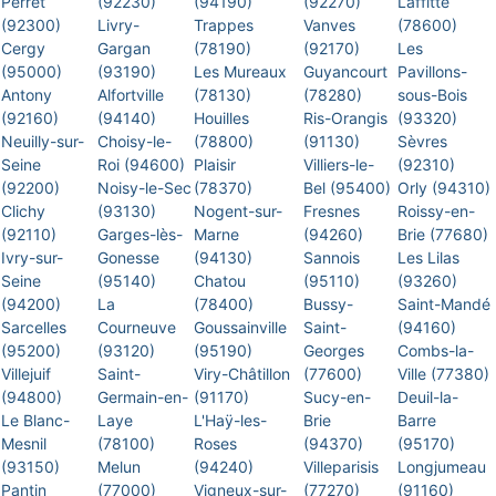
Perret
(92230)
(94190)
(92270)
Laffitte
(92300)
Livry-
Trappes
Vanves
(78600)
Cergy
Gargan
(78190)
(92170)
Les
(95000)
(93190)
Les Mureaux
Guyancourt
Pavillons-
Antony
Alfortville
(78130)
(78280)
sous-Bois
(92160)
(94140)
Houilles
Ris-Orangis
(93320)
Neuilly-sur-
Choisy-le-
(78800)
(91130)
Sèvres
Seine
Roi (94600)
Plaisir
Villiers-le-
(92310)
(92200)
Noisy-le-Sec
(78370)
Bel (95400)
Orly (94310)
Clichy
(93130)
Nogent-sur-
Fresnes
Roissy-en-
(92110)
Garges-lès-
Marne
(94260)
Brie (77680)
Ivry-sur-
Gonesse
(94130)
Sannois
Les Lilas
Seine
(95140)
Chatou
(95110)
(93260)
(94200)
La
(78400)
Bussy-
Saint-Mandé
Sarcelles
Courneuve
Goussainville
Saint-
(94160)
(95200)
(93120)
(95190)
Georges
Combs-la-
Villejuif
Saint-
Viry-Châtillon
(77600)
Ville (77380)
(94800)
Germain-en-
(91170)
Sucy-en-
Deuil-la-
Le Blanc-
Laye
L'Haÿ-les-
Brie
Barre
Mesnil
(78100)
Roses
(94370)
(95170)
(93150)
Melun
(94240)
Villeparisis
Longjumeau
Pantin
(77000)
Vigneux-sur-
(77270)
(91160)