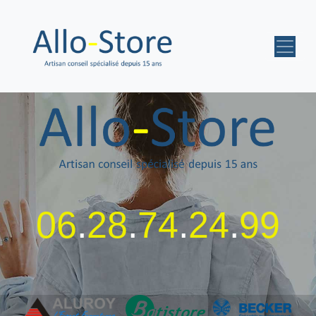
06
.
28
.
74
.
24
.
99