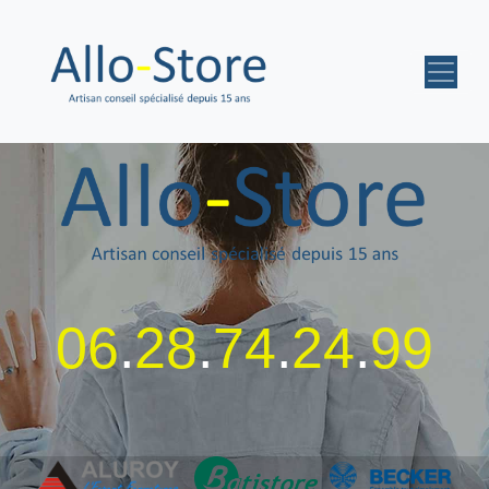
06
.
28
.
74
.
24
.
99