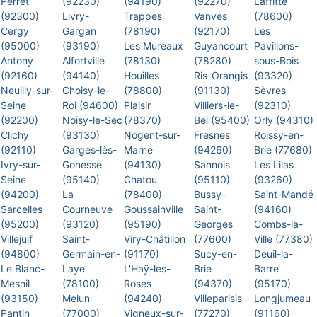
Perret
(92230)
(94190)
(92270)
Laffitte
(92300)
Livry-
Trappes
Vanves
(78600)
Cergy
Gargan
(78190)
(92170)
Les
(95000)
(93190)
Les Mureaux
Guyancourt
Pavillons-
Antony
Alfortville
(78130)
(78280)
sous-Bois
(92160)
(94140)
Houilles
Ris-Orangis
(93320)
Neuilly-sur-
Choisy-le-
(78800)
(91130)
Sèvres
Seine
Roi (94600)
Plaisir
Villiers-le-
(92310)
(92200)
Noisy-le-Sec
(78370)
Bel (95400)
Orly (94310)
Clichy
(93130)
Nogent-sur-
Fresnes
Roissy-en-
(92110)
Garges-lès-
Marne
(94260)
Brie (77680)
Ivry-sur-
Gonesse
(94130)
Sannois
Les Lilas
Seine
(95140)
Chatou
(95110)
(93260)
(94200)
La
(78400)
Bussy-
Saint-Mandé
Sarcelles
Courneuve
Goussainville
Saint-
(94160)
(95200)
(93120)
(95190)
Georges
Combs-la-
Villejuif
Saint-
Viry-Châtillon
(77600)
Ville (77380)
(94800)
Germain-en-
(91170)
Sucy-en-
Deuil-la-
Le Blanc-
Laye
L'Haÿ-les-
Brie
Barre
Mesnil
(78100)
Roses
(94370)
(95170)
(93150)
Melun
(94240)
Villeparisis
Longjumeau
Pantin
(77000)
Vigneux-sur-
(77270)
(91160)