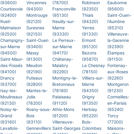
(93600)
Vincennes
(78700)
Robinson
Eaubonne
Courbevoie
(94300)
Franconville
(92350)
(95600)
(92400)
Montrouge
(95130)
Thiais
Saint-Ouen-
Rueil-
(92120)
Neuilly-sur-
(94320)
l'Aumône
Malmaison
Suresnes
Marne
Yerres
(95310)
(92500)
(92150)
(93330)
(91330)
Villeneuve-
Champigny-
Saint-Ouen
Le Perreux-
Ermont
la-Garenne
sur-Marne
(93400)
sur-Marne
(95120)
(92390)
(94500)
Massy
(94170)
Bezons
Étampes
Saint-Maur-
(91300)
Châtenay-
(95870)
(91150)
des-Fossés
Meudon
Malabry
Le Chesnay
Fontenay-
(94100)
(92190)
(92290)
(78150)
aux-Roses
Drancy
Puteaux
Montigny-le-
Villiers-sur-
(92260)
(93700)
(92800)
Bretonneux
Marne
Montgeron
Issy-les-
Mantes-la-
(78180)
(94350)
(91230)
Moulineaux
Jolie
Palaiseau
Grigny
Cormeilles-
(92130)
(78200)
(91120)
(91350)
en-Parisis
Noisy-le-
Rosny-sous-
Athis-Mons
Herblay
(95240)
Grand
Bois
(91200)
(95220)
Torcy
(93160)
(93110)
Villeneuve-
Bois-
(77200)
Levallois-
Gennevilliers
Saint-Georges
Colombes
Maisons-