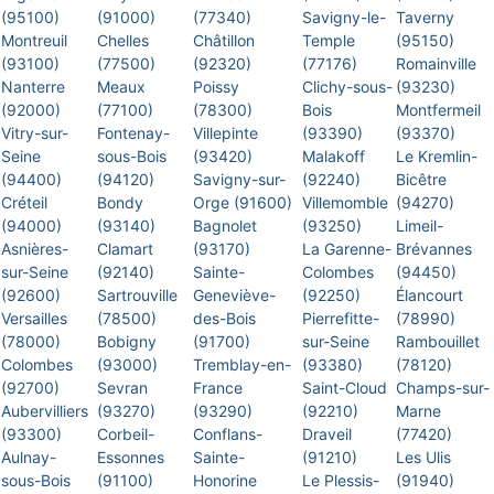
(95100)
(91000)
(77340)
Savigny-le-
Taverny
Montreuil
Chelles
Châtillon
Temple
(95150)
(93100)
(77500)
(92320)
(77176)
Romainville
Nanterre
Meaux
Poissy
Clichy-sous-
(93230)
(92000)
(77100)
(78300)
Bois
Montfermeil
Vitry-sur-
Fontenay-
Villepinte
(93390)
(93370)
Seine
sous-Bois
(93420)
Malakoff
Le Kremlin-
(94400)
(94120)
Savigny-sur-
(92240)
Bicêtre
Créteil
Bondy
Orge (91600)
Villemomble
(94270)
(94000)
(93140)
Bagnolet
(93250)
Limeil-
Asnières-
Clamart
(93170)
La Garenne-
Brévannes
sur-Seine
(92140)
Sainte-
Colombes
(94450)
(92600)
Sartrouville
Geneviève-
(92250)
Élancourt
Versailles
(78500)
des-Bois
Pierrefitte-
(78990)
(78000)
Bobigny
(91700)
sur-Seine
Rambouillet
Colombes
(93000)
Tremblay-en-
(93380)
(78120)
(92700)
Sevran
France
Saint-Cloud
Champs-sur-
Aubervilliers
(93270)
(93290)
(92210)
Marne
(93300)
Corbeil-
Conflans-
Draveil
(77420)
Aulnay-
Essonnes
Sainte-
(91210)
Les Ulis
sous-Bois
(91100)
Honorine
Le Plessis-
(91940)