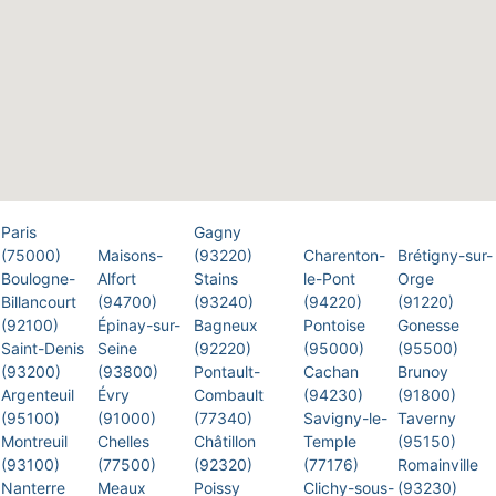
Paris
Gagny
(75000)
Maisons-
(93220)
Charenton-
Brétigny-sur-
Boulogne-
Alfort
Stains
le-Pont
Orge
Billancourt
(94700)
(93240)
(94220)
(91220)
(92100)
Épinay-sur-
Bagneux
Pontoise
Gonesse
Saint-Denis
Seine
(92220)
(95000)
(95500)
(93200)
(93800)
Pontault-
Cachan
Brunoy
Argenteuil
Évry
Combault
(94230)
(91800)
(95100)
(91000)
(77340)
Savigny-le-
Taverny
Montreuil
Chelles
Châtillon
Temple
(95150)
(93100)
(77500)
(92320)
(77176)
Romainville
Nanterre
Meaux
Poissy
Clichy-sous-
(93230)