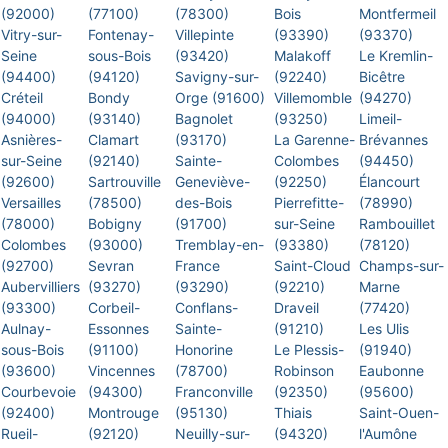
(92000)
(77100)
(78300)
Bois
Montfermeil
Vitry-sur-
Fontenay-
Villepinte
(93390)
(93370)
Seine
sous-Bois
(93420)
Malakoff
Le Kremlin-
(94400)
(94120)
Savigny-sur-
(92240)
Bicêtre
Créteil
Bondy
Orge (91600)
Villemomble
(94270)
(94000)
(93140)
Bagnolet
(93250)
Limeil-
Asnières-
Clamart
(93170)
La Garenne-
Brévannes
sur-Seine
(92140)
Sainte-
Colombes
(94450)
(92600)
Sartrouville
Geneviève-
(92250)
Élancourt
Versailles
(78500)
des-Bois
Pierrefitte-
(78990)
(78000)
Bobigny
(91700)
sur-Seine
Rambouillet
Colombes
(93000)
Tremblay-en-
(93380)
(78120)
(92700)
Sevran
France
Saint-Cloud
Champs-sur-
Aubervilliers
(93270)
(93290)
(92210)
Marne
(93300)
Corbeil-
Conflans-
Draveil
(77420)
Aulnay-
Essonnes
Sainte-
(91210)
Les Ulis
sous-Bois
(91100)
Honorine
Le Plessis-
(91940)
(93600)
Vincennes
(78700)
Robinson
Eaubonne
Courbevoie
(94300)
Franconville
(92350)
(95600)
(92400)
Montrouge
(95130)
Thiais
Saint-Ouen-
Rueil-
(92120)
Neuilly-sur-
(94320)
l'Aumône