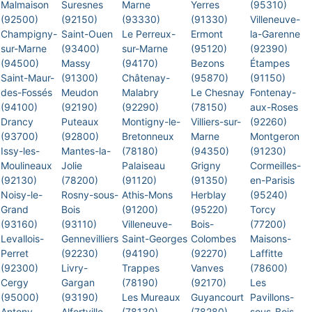
Malmaison
Suresnes
Marne
Yerres
(95310)
(92500)
(92150)
(93330)
(91330)
Villeneuve-
Champigny-
Saint-Ouen
Le Perreux-
Ermont
la-Garenne
sur-Marne
(93400)
sur-Marne
(95120)
(92390)
(94500)
Massy
(94170)
Bezons
Étampes
Saint-Maur-
(91300)
Châtenay-
(95870)
(91150)
des-Fossés
Meudon
Malabry
Le Chesnay
Fontenay-
(94100)
(92190)
(92290)
(78150)
aux-Roses
Drancy
Puteaux
Montigny-le-
Villiers-sur-
(92260)
(93700)
(92800)
Bretonneux
Marne
Montgeron
Issy-les-
Mantes-la-
(78180)
(94350)
(91230)
Moulineaux
Jolie
Palaiseau
Grigny
Cormeilles-
(92130)
(78200)
(91120)
(91350)
en-Parisis
Noisy-le-
Rosny-sous-
Athis-Mons
Herblay
(95240)
Grand
Bois
(91200)
(95220)
Torcy
(93160)
(93110)
Villeneuve-
Bois-
(77200)
Levallois-
Gennevilliers
Saint-Georges
Colombes
Maisons-
Perret
(92230)
(94190)
(92270)
Laffitte
(92300)
Livry-
Trappes
Vanves
(78600)
Cergy
Gargan
(78190)
(92170)
Les
(95000)
(93190)
Les Mureaux
Guyancourt
Pavillons-
Antony
Alfortville
(78130)
(78280)
sous-Bois