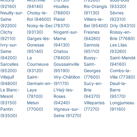
(92160)
(94140)
Houilles
Ris-Orangis
(93320)
Neuilly-sur-
Choisy-le-
(78800)
(91130)
Sèvres
Seine
Roi (94600)
Plaisir
Villiers-le-
(92310)
(92200)
Noisy-le-Sec
(78370)
Bel (95400)
Orly (94310)
Clichy
(93130)
Nogent-sur-
Fresnes
Roissy-en-
(92110)
Garges-lès-
Marne
(94260)
Brie (77680)
Ivry-sur-
Gonesse
(94130)
Sannois
Les Lilas
Seine
(95140)
Chatou
(95110)
(93260)
(94200)
La
(78400)
Bussy-
Saint-Mandé
Sarcelles
Courneuve
Goussainville
Saint-
(94160)
(95200)
(93120)
(95190)
Georges
Combs-la-
Villejuif
Saint-
Viry-Châtillon
(77600)
Ville (77380)
(94800)
Germain-en-
(91170)
Sucy-en-
Deuil-la-
Le Blanc-
Laye
L'Haÿ-les-
Brie
Barre
Mesnil
(78100)
Roses
(94370)
(95170)
(93150)
Melun
(94240)
Villeparisis
Longjumeau
Pantin
(77000)
Vigneux-sur-
(77270)
(91160)
(93500)
Seine (91270)