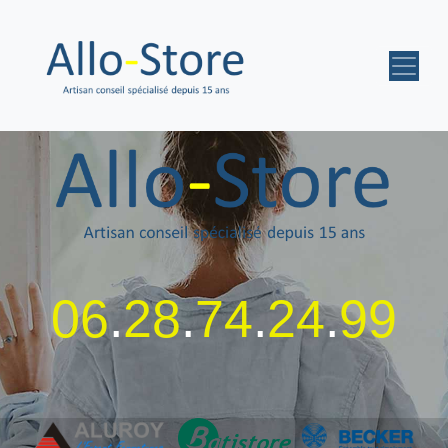
06
.
28
.
74
.
24
.
99