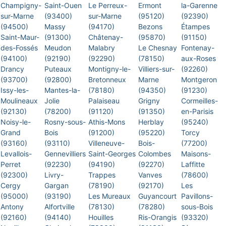
Champigny-
Saint-Ouen
Le Perreux-
Ermont
la-Garenne
sur-Marne
(93400)
sur-Marne
(95120)
(92390)
(94500)
Massy
(94170)
Bezons
Étampes
Saint-Maur-
(91300)
Châtenay-
(95870)
(91150)
des-Fossés
Meudon
Malabry
Le Chesnay
Fontenay-
(94100)
(92190)
(92290)
(78150)
aux-Roses
Drancy
Puteaux
Montigny-le-
Villiers-sur-
(92260)
(93700)
(92800)
Bretonneux
Marne
Montgeron
Issy-les-
Mantes-la-
(78180)
(94350)
(91230)
Moulineaux
Jolie
Palaiseau
Grigny
Cormeilles-
(92130)
(78200)
(91120)
(91350)
en-Parisis
Noisy-le-
Rosny-sous-
Athis-Mons
Herblay
(95240)
Grand
Bois
(91200)
(95220)
Torcy
(93160)
(93110)
Villeneuve-
Bois-
(77200)
Levallois-
Gennevilliers
Saint-Georges
Colombes
Maisons-
Perret
(92230)
(94190)
(92270)
Laffitte
(92300)
Livry-
Trappes
Vanves
(78600)
Cergy
Gargan
(78190)
(92170)
Les
(95000)
(93190)
Les Mureaux
Guyancourt
Pavillons-
Antony
Alfortville
(78130)
(78280)
sous-Bois
(92160)
(94140)
Houilles
Ris-Orangis
(93320)