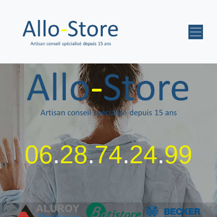
06
.
28
.
74
.
24
.
99