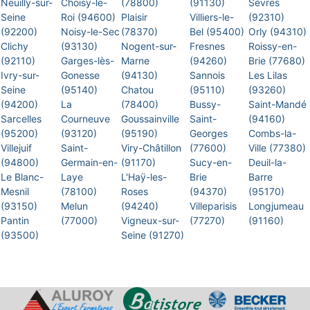
Neuilly-sur-
Choisy-le-
(78800)
(91130)
Sèvres
Seine
Roi (94600)
Plaisir
Villiers-le-
(92310)
(92200)
Noisy-le-Sec
(78370)
Bel (95400)
Orly (94310)
Clichy
(93130)
Nogent-sur-
Fresnes
Roissy-en-
(92110)
Garges-lès-
Marne
(94260)
Brie (77680)
Ivry-sur-
Gonesse
(94130)
Sannois
Les Lilas
Seine
(95140)
Chatou
(95110)
(93260)
(94200)
La
(78400)
Bussy-
Saint-Mandé
Sarcelles
Courneuve
Goussainville
Saint-
(94160)
(95200)
(93120)
(95190)
Georges
Combs-la-
Villejuif
Saint-
Viry-Châtillon
(77600)
Ville (77380)
(94800)
Germain-en-
(91170)
Sucy-en-
Deuil-la-
Le Blanc-
Laye
L'Haÿ-les-
Brie
Barre
Mesnil
(78100)
Roses
(94370)
(95170)
(93150)
Melun
(94240)
Villeparisis
Longjumeau
Pantin
(77000)
Vigneux-sur-
(77270)
(91160)
(93500)
Seine (91270)