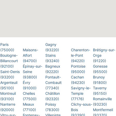
Paris
Gagny
(75000)
Maisons-
(93220)
Charenton-
Brétigny-sur-
Boulogne-
Alfort
Stains
le-Pont
Orge
Billancourt
(94700)
(93240)
(94220)
(91220)
(92100)
Épinay-sur-
Bagneux
Pontoise
Gonesse
Saint-Denis
Seine
(92220)
(95000)
(95500)
(93200)
(93800)
Pontault-
Cachan
Brunoy
Argenteuil
Évry
Combault
(94230)
(91800)
(95100)
(91000)
(77340)
Savigny-le-
Taverny
Montreuil
Chelles
Châtillon
Temple
(95150)
(93100)
(77500)
(92320)
(77176)
Romainville
Nanterre
Meaux
Poissy
Clichy-sous-
(93230)
(92000)
(77100)
(78300)
Bois
Montfermeil
Vitry-sur-
Fontenay-
Villepinte
(93390)
(93370)