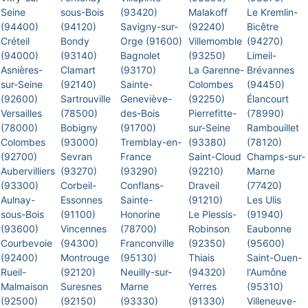
Seine
sous-Bois
(93420)
Malakoff
Le Kremlin-
(94400)
(94120)
Savigny-sur-
(92240)
Bicêtre
Créteil
Bondy
Orge (91600)
Villemomble
(94270)
(94000)
(93140)
Bagnolet
(93250)
Limeil-
Asnières-
Clamart
(93170)
La Garenne-
Brévannes
sur-Seine
(92140)
Sainte-
Colombes
(94450)
(92600)
Sartrouville
Geneviève-
(92250)
Élancourt
Versailles
(78500)
des-Bois
Pierrefitte-
(78990)
(78000)
Bobigny
(91700)
sur-Seine
Rambouillet
Colombes
(93000)
Tremblay-en-
(93380)
(78120)
(92700)
Sevran
France
Saint-Cloud
Champs-sur-
Aubervilliers
(93270)
(93290)
(92210)
Marne
(93300)
Corbeil-
Conflans-
Draveil
(77420)
Aulnay-
Essonnes
Sainte-
(91210)
Les Ulis
sous-Bois
(91100)
Honorine
Le Plessis-
(91940)
(93600)
Vincennes
(78700)
Robinson
Eaubonne
Courbevoie
(94300)
Franconville
(92350)
(95600)
(92400)
Montrouge
(95130)
Thiais
Saint-Ouen-
Rueil-
(92120)
Neuilly-sur-
(94320)
l'Aumône
Malmaison
Suresnes
Marne
Yerres
(95310)
(92500)
(92150)
(93330)
(91330)
Villeneuve-