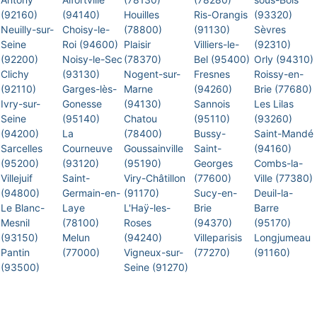
(92160)
(94140)
Houilles
Ris-Orangis
(93320)
Neuilly-sur-
Choisy-le-
(78800)
(91130)
Sèvres
Seine
Roi (94600)
Plaisir
Villiers-le-
(92310)
(92200)
Noisy-le-Sec
(78370)
Bel (95400)
Orly (94310)
Clichy
(93130)
Nogent-sur-
Fresnes
Roissy-en-
(92110)
Garges-lès-
Marne
(94260)
Brie (77680)
Ivry-sur-
Gonesse
(94130)
Sannois
Les Lilas
Seine
(95140)
Chatou
(95110)
(93260)
(94200)
La
(78400)
Bussy-
Saint-Mandé
Sarcelles
Courneuve
Goussainville
Saint-
(94160)
(95200)
(93120)
(95190)
Georges
Combs-la-
Villejuif
Saint-
Viry-Châtillon
(77600)
Ville (77380)
(94800)
Germain-en-
(91170)
Sucy-en-
Deuil-la-
Le Blanc-
Laye
L'Haÿ-les-
Brie
Barre
Mesnil
(78100)
Roses
(94370)
(95170)
(93150)
Melun
(94240)
Villeparisis
Longjumeau
Pantin
(77000)
Vigneux-sur-
(77270)
(91160)
(93500)
Seine (91270)