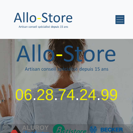
06
.
28
.
74
.
24
.
99