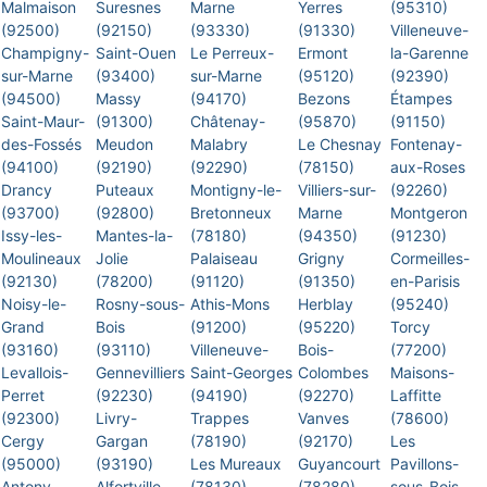
Malmaison
Suresnes
Marne
Yerres
(95310)
(92500)
(92150)
(93330)
(91330)
Villeneuve-
Champigny-
Saint-Ouen
Le Perreux-
Ermont
la-Garenne
sur-Marne
(93400)
sur-Marne
(95120)
(92390)
(94500)
Massy
(94170)
Bezons
Étampes
Saint-Maur-
(91300)
Châtenay-
(95870)
(91150)
des-Fossés
Meudon
Malabry
Le Chesnay
Fontenay-
(94100)
(92190)
(92290)
(78150)
aux-Roses
Drancy
Puteaux
Montigny-le-
Villiers-sur-
(92260)
(93700)
(92800)
Bretonneux
Marne
Montgeron
Issy-les-
Mantes-la-
(78180)
(94350)
(91230)
Moulineaux
Jolie
Palaiseau
Grigny
Cormeilles-
(92130)
(78200)
(91120)
(91350)
en-Parisis
Noisy-le-
Rosny-sous-
Athis-Mons
Herblay
(95240)
Grand
Bois
(91200)
(95220)
Torcy
(93160)
(93110)
Villeneuve-
Bois-
(77200)
Levallois-
Gennevilliers
Saint-Georges
Colombes
Maisons-
Perret
(92230)
(94190)
(92270)
Laffitte
(92300)
Livry-
Trappes
Vanves
(78600)
Cergy
Gargan
(78190)
(92170)
Les
(95000)
(93190)
Les Mureaux
Guyancourt
Pavillons-
Antony
Alfortville
(78130)
(78280)
sous-Bois