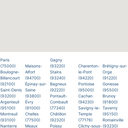
Paris
Gagny
(75000)
Maisons-
(93220)
Charenton-
Brétigny-sur-
Boulogne-
Alfort
Stains
le-Pont
Orge
Billancourt
(94700)
(93240)
(94220)
(91220)
(92100)
Épinay-sur-
Bagneux
Pontoise
Gonesse
Saint-Denis
Seine
(92220)
(95000)
(95500)
(93200)
(93800)
Pontault-
Cachan
Brunoy
Argenteuil
Évry
Combault
(94230)
(91800)
(95100)
(91000)
(77340)
Savigny-le-
Taverny
Montreuil
Chelles
Châtillon
Temple
(95150)
(93100)
(77500)
(92320)
(77176)
Romainville
Nanterre
Meaux
Poissy
Clichy-sous-
(93230)