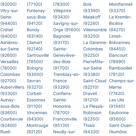
(92000)
(77100)
(78300)
Bois
Montfermeil
Vitry-sur-
Fontenay-
Villepinte
(93390)
(93370)
Seine
sous-Bois
(93420)
Malakoff
Le Kremlin-
(94400)
(94120)
Savigny-sur-
(92240)
Bicêtre
Créteil
Bondy
Orge (91600)
Villemomble
(94270)
(94000)
(93140)
Bagnolet
(93250)
Limeil-
Asnières-
Clamart
(93170)
La Garenne-
Brévannes
sur-Seine
(92140)
Sainte-
Colombes
(94450)
(92600)
Sartrouville
Geneviève-
(92250)
Élancourt
Versailles
(78500)
des-Bois
Pierrefitte-
(78990)
(78000)
Bobigny
(91700)
sur-Seine
Rambouillet
Colombes
(93000)
Tremblay-en-
(93380)
(78120)
(92700)
Sevran
France
Saint-Cloud
Champs-sur-
Aubervilliers
(93270)
(93290)
(92210)
Marne
(93300)
Corbeil-
Conflans-
Draveil
(77420)
Aulnay-
Essonnes
Sainte-
(91210)
Les Ulis
sous-Bois
(91100)
Honorine
Le Plessis-
(91940)
(93600)
Vincennes
(78700)
Robinson
Eaubonne
Courbevoie
(94300)
Franconville
(92350)
(95600)
(92400)
Montrouge
(95130)
Thiais
Saint-Ouen-
Rueil-
(92120)
Neuilly-sur-
(94320)
l'Aumône