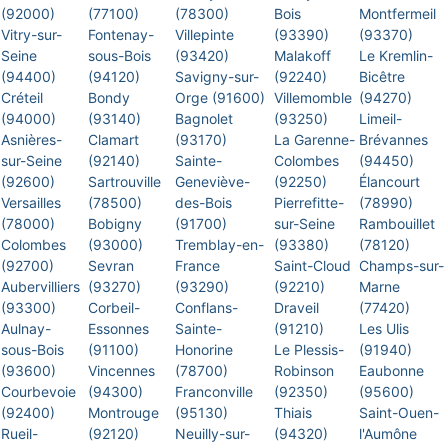
(92000)
(77100)
(78300)
Bois
Montfermeil
Vitry-sur-
Fontenay-
Villepinte
(93390)
(93370)
Seine
sous-Bois
(93420)
Malakoff
Le Kremlin-
(94400)
(94120)
Savigny-sur-
(92240)
Bicêtre
Créteil
Bondy
Orge (91600)
Villemomble
(94270)
(94000)
(93140)
Bagnolet
(93250)
Limeil-
Asnières-
Clamart
(93170)
La Garenne-
Brévannes
sur-Seine
(92140)
Sainte-
Colombes
(94450)
(92600)
Sartrouville
Geneviève-
(92250)
Élancourt
Versailles
(78500)
des-Bois
Pierrefitte-
(78990)
(78000)
Bobigny
(91700)
sur-Seine
Rambouillet
Colombes
(93000)
Tremblay-en-
(93380)
(78120)
(92700)
Sevran
France
Saint-Cloud
Champs-sur-
Aubervilliers
(93270)
(93290)
(92210)
Marne
(93300)
Corbeil-
Conflans-
Draveil
(77420)
Aulnay-
Essonnes
Sainte-
(91210)
Les Ulis
sous-Bois
(91100)
Honorine
Le Plessis-
(91940)
(93600)
Vincennes
(78700)
Robinson
Eaubonne
Courbevoie
(94300)
Franconville
(92350)
(95600)
(92400)
Montrouge
(95130)
Thiais
Saint-Ouen-
Rueil-
(92120)
Neuilly-sur-
(94320)
l'Aumône