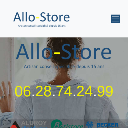
06
.
28
.
74
.
24
.
99