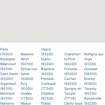
Paris
Gagny
(75000)
Maisons-
(93220)
Charenton-
Brétigny-sur-
Boulogne-
Alfort
Stains
le-Pont
Orge
Billancourt
(94700)
(93240)
(94220)
(91220)
(92100)
Épinay-sur-
Bagneux
Pontoise
Gonesse
Saint-Denis
Seine
(92220)
(95000)
(95500)
(93200)
(93800)
Pontault-
Cachan
Brunoy
Argenteuil
Évry
Combault
(94230)
(91800)
(95100)
(91000)
(77340)
Savigny-le-
Taverny
Montreuil
Chelles
Châtillon
Temple
(95150)
(93100)
(77500)
(92320)
(77176)
Romainville
Nanterre
Meaux
Poissy
Clichy-sous-
(93230)