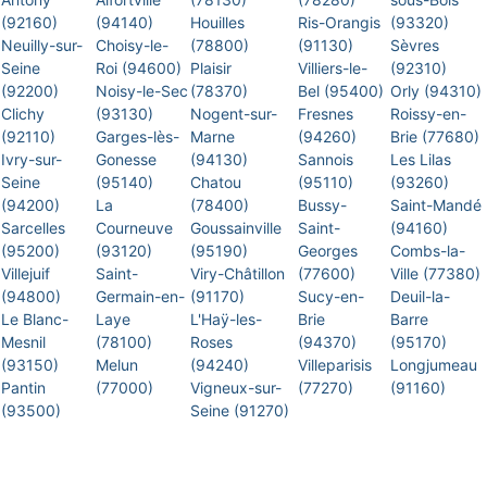
(92160)
(94140)
Houilles
Ris-Orangis
(93320)
Neuilly-sur-
Choisy-le-
(78800)
(91130)
Sèvres
Seine
Roi (94600)
Plaisir
Villiers-le-
(92310)
(92200)
Noisy-le-Sec
(78370)
Bel (95400)
Orly (94310)
Clichy
(93130)
Nogent-sur-
Fresnes
Roissy-en-
(92110)
Garges-lès-
Marne
(94260)
Brie (77680)
Ivry-sur-
Gonesse
(94130)
Sannois
Les Lilas
Seine
(95140)
Chatou
(95110)
(93260)
(94200)
La
(78400)
Bussy-
Saint-Mandé
Sarcelles
Courneuve
Goussainville
Saint-
(94160)
(95200)
(93120)
(95190)
Georges
Combs-la-
Villejuif
Saint-
Viry-Châtillon
(77600)
Ville (77380)
(94800)
Germain-en-
(91170)
Sucy-en-
Deuil-la-
Le Blanc-
Laye
L'Haÿ-les-
Brie
Barre
Mesnil
(78100)
Roses
(94370)
(95170)
(93150)
Melun
(94240)
Villeparisis
Longjumeau
Pantin
(77000)
Vigneux-sur-
(77270)
(91160)
(93500)
Seine (91270)