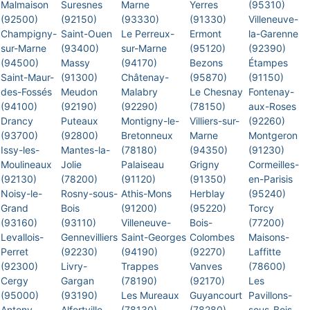
Malmaison
Suresnes
Marne
Yerres
(95310)
(92500)
(92150)
(93330)
(91330)
Villeneuve-
Champigny-
Saint-Ouen
Le Perreux-
Ermont
la-Garenne
sur-Marne
(93400)
sur-Marne
(95120)
(92390)
(94500)
Massy
(94170)
Bezons
Étampes
Saint-Maur-
(91300)
Châtenay-
(95870)
(91150)
des-Fossés
Meudon
Malabry
Le Chesnay
Fontenay-
(94100)
(92190)
(92290)
(78150)
aux-Roses
Drancy
Puteaux
Montigny-le-
Villiers-sur-
(92260)
(93700)
(92800)
Bretonneux
Marne
Montgeron
Issy-les-
Mantes-la-
(78180)
(94350)
(91230)
Moulineaux
Jolie
Palaiseau
Grigny
Cormeilles-
(92130)
(78200)
(91120)
(91350)
en-Parisis
Noisy-le-
Rosny-sous-
Athis-Mons
Herblay
(95240)
Grand
Bois
(91200)
(95220)
Torcy
(93160)
(93110)
Villeneuve-
Bois-
(77200)
Levallois-
Gennevilliers
Saint-Georges
Colombes
Maisons-
Perret
(92230)
(94190)
(92270)
Laffitte
(92300)
Livry-
Trappes
Vanves
(78600)
Cergy
Gargan
(78190)
(92170)
Les
(95000)
(93190)
Les Mureaux
Guyancourt
Pavillons-
Antony
Alfortville
(78130)
(78280)
sous-Bois