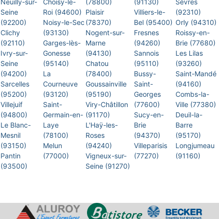
Neuilly-sur-
Choisy-le-
(78800)
(91130)
Sèvres
Seine
Roi (94600)
Plaisir
Villiers-le-
(92310)
(92200)
Noisy-le-Sec
(78370)
Bel (95400)
Orly (94310)
Clichy
(93130)
Nogent-sur-
Fresnes
Roissy-en-
(92110)
Garges-lès-
Marne
(94260)
Brie (77680)
Ivry-sur-
Gonesse
(94130)
Sannois
Les Lilas
Seine
(95140)
Chatou
(95110)
(93260)
(94200)
La
(78400)
Bussy-
Saint-Mandé
Sarcelles
Courneuve
Goussainville
Saint-
(94160)
(95200)
(93120)
(95190)
Georges
Combs-la-
Villejuif
Saint-
Viry-Châtillon
(77600)
Ville (77380)
(94800)
Germain-en-
(91170)
Sucy-en-
Deuil-la-
Le Blanc-
Laye
L'Haÿ-les-
Brie
Barre
Mesnil
(78100)
Roses
(94370)
(95170)
(93150)
Melun
(94240)
Villeparisis
Longjumeau
Pantin
(77000)
Vigneux-sur-
(77270)
(91160)
(93500)
Seine (91270)