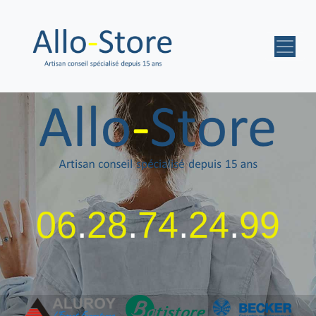
06
.
28
.
74
.
24
.
99