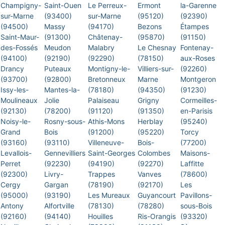
Champigny-
Saint-Ouen
Le Perreux-
Ermont
la-Garenne
sur-Marne
(93400)
sur-Marne
(95120)
(92390)
(94500)
Massy
(94170)
Bezons
Étampes
Saint-Maur-
(91300)
Châtenay-
(95870)
(91150)
des-Fossés
Meudon
Malabry
Le Chesnay
Fontenay-
(94100)
(92190)
(92290)
(78150)
aux-Roses
Drancy
Puteaux
Montigny-le-
Villiers-sur-
(92260)
(93700)
(92800)
Bretonneux
Marne
Montgeron
Issy-les-
Mantes-la-
(78180)
(94350)
(91230)
Moulineaux
Jolie
Palaiseau
Grigny
Cormeilles-
(92130)
(78200)
(91120)
(91350)
en-Parisis
Noisy-le-
Rosny-sous-
Athis-Mons
Herblay
(95240)
Grand
Bois
(91200)
(95220)
Torcy
(93160)
(93110)
Villeneuve-
Bois-
(77200)
Levallois-
Gennevilliers
Saint-Georges
Colombes
Maisons-
Perret
(92230)
(94190)
(92270)
Laffitte
(92300)
Livry-
Trappes
Vanves
(78600)
Cergy
Gargan
(78190)
(92170)
Les
(95000)
(93190)
Les Mureaux
Guyancourt
Pavillons-
Antony
Alfortville
(78130)
(78280)
sous-Bois
(92160)
(94140)
Houilles
Ris-Orangis
(93320)