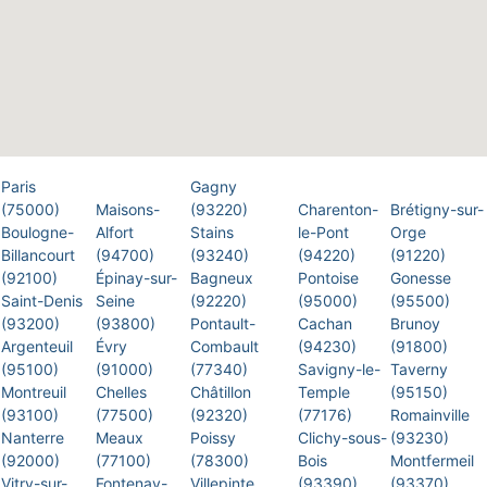
Paris
Gagny
(75000)
Maisons-
(93220)
Charenton-
Brétigny-sur-
Boulogne-
Alfort
Stains
le-Pont
Orge
Billancourt
(94700)
(93240)
(94220)
(91220)
(92100)
Épinay-sur-
Bagneux
Pontoise
Gonesse
Saint-Denis
Seine
(92220)
(95000)
(95500)
(93200)
(93800)
Pontault-
Cachan
Brunoy
Argenteuil
Évry
Combault
(94230)
(91800)
(95100)
(91000)
(77340)
Savigny-le-
Taverny
Montreuil
Chelles
Châtillon
Temple
(95150)
(93100)
(77500)
(92320)
(77176)
Romainville
Nanterre
Meaux
Poissy
Clichy-sous-
(93230)
(92000)
(77100)
(78300)
Bois
Montfermeil
Vitry-sur-
Fontenay-
Villepinte
(93390)
(93370)