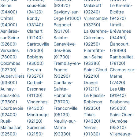
Seine
sous-Bois
(93420)
Malakoff
Le Kremlin-
(94400)
(94120)
Savigny-sur-
(92240)
Bicêtre
Créteil
Bondy
Orge (91600)
Villemomble
(94270)
(94000)
(93140)
Bagnolet
(93250)
Limeil-
Asnières-
Clamart
(93170)
La Garenne-
Brévannes
sur-Seine
(92140)
Sainte-
Colombes
(94450)
(92600)
Sartrouville
Geneviève-
(92250)
Élancourt
Versailles
(78500)
des-Bois
Pierrefitte-
(78990)
(78000)
Bobigny
(91700)
sur-Seine
Rambouillet
Colombes
(93000)
Tremblay-en-
(93380)
(78120)
(92700)
Sevran
France
Saint-Cloud
Champs-sur-
Aubervilliers
(93270)
(93290)
(92210)
Marne
(93300)
Corbeil-
Conflans-
Draveil
(77420)
Aulnay-
Essonnes
Sainte-
(91210)
Les Ulis
sous-Bois
(91100)
Honorine
Le Plessis-
(91940)
(93600)
Vincennes
(78700)
Robinson
Eaubonne
Courbevoie
(94300)
Franconville
(92350)
(95600)
(92400)
Montrouge
(95130)
Thiais
Saint-Ouen-
Rueil-
(92120)
Neuilly-sur-
(94320)
l'Aumône
Malmaison
Suresnes
Marne
Yerres
(95310)
(92500)
(92150)
(93330)
(91330)
Villeneuve-