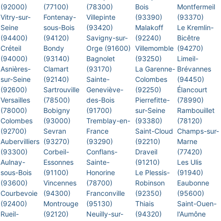
(92000)
(77100)
(78300)
Bois
Montfermeil
Vitry-sur-
Fontenay-
Villepinte
(93390)
(93370)
Seine
sous-Bois
(93420)
Malakoff
Le Kremlin-
(94400)
(94120)
Savigny-sur-
(92240)
Bicêtre
Créteil
Bondy
Orge (91600)
Villemomble
(94270)
(94000)
(93140)
Bagnolet
(93250)
Limeil-
Asnières-
Clamart
(93170)
La Garenne-
Brévannes
sur-Seine
(92140)
Sainte-
Colombes
(94450)
(92600)
Sartrouville
Geneviève-
(92250)
Élancourt
Versailles
(78500)
des-Bois
Pierrefitte-
(78990)
(78000)
Bobigny
(91700)
sur-Seine
Rambouillet
Colombes
(93000)
Tremblay-en-
(93380)
(78120)
(92700)
Sevran
France
Saint-Cloud
Champs-sur-
Aubervilliers
(93270)
(93290)
(92210)
Marne
(93300)
Corbeil-
Conflans-
Draveil
(77420)
Aulnay-
Essonnes
Sainte-
(91210)
Les Ulis
sous-Bois
(91100)
Honorine
Le Plessis-
(91940)
(93600)
Vincennes
(78700)
Robinson
Eaubonne
Courbevoie
(94300)
Franconville
(92350)
(95600)
(92400)
Montrouge
(95130)
Thiais
Saint-Ouen-
Rueil-
(92120)
Neuilly-sur-
(94320)
l'Aumône