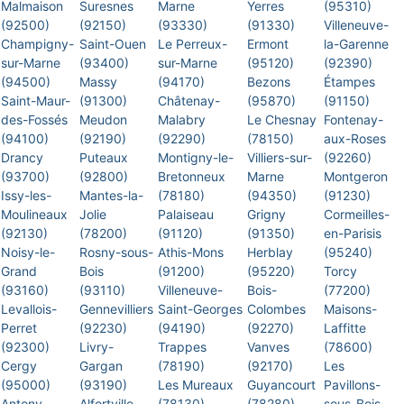
Malmaison
Suresnes
Marne
Yerres
(95310)
(92500)
(92150)
(93330)
(91330)
Villeneuve-
Champigny-
Saint-Ouen
Le Perreux-
Ermont
la-Garenne
sur-Marne
(93400)
sur-Marne
(95120)
(92390)
(94500)
Massy
(94170)
Bezons
Étampes
Saint-Maur-
(91300)
Châtenay-
(95870)
(91150)
des-Fossés
Meudon
Malabry
Le Chesnay
Fontenay-
(94100)
(92190)
(92290)
(78150)
aux-Roses
Drancy
Puteaux
Montigny-le-
Villiers-sur-
(92260)
(93700)
(92800)
Bretonneux
Marne
Montgeron
Issy-les-
Mantes-la-
(78180)
(94350)
(91230)
Moulineaux
Jolie
Palaiseau
Grigny
Cormeilles-
(92130)
(78200)
(91120)
(91350)
en-Parisis
Noisy-le-
Rosny-sous-
Athis-Mons
Herblay
(95240)
Grand
Bois
(91200)
(95220)
Torcy
(93160)
(93110)
Villeneuve-
Bois-
(77200)
Levallois-
Gennevilliers
Saint-Georges
Colombes
Maisons-
Perret
(92230)
(94190)
(92270)
Laffitte
(92300)
Livry-
Trappes
Vanves
(78600)
Cergy
Gargan
(78190)
(92170)
Les
(95000)
(93190)
Les Mureaux
Guyancourt
Pavillons-
Antony
Alfortville
(78130)
(78280)
sous-Bois