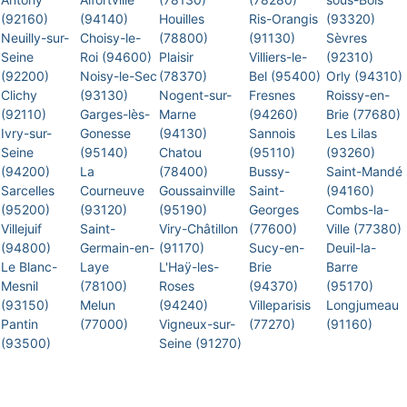
(92160)
(94140)
Houilles
Ris-Orangis
(93320)
Neuilly-sur-
Choisy-le-
(78800)
(91130)
Sèvres
Seine
Roi (94600)
Plaisir
Villiers-le-
(92310)
(92200)
Noisy-le-Sec
(78370)
Bel (95400)
Orly (94310)
Clichy
(93130)
Nogent-sur-
Fresnes
Roissy-en-
(92110)
Garges-lès-
Marne
(94260)
Brie (77680)
Ivry-sur-
Gonesse
(94130)
Sannois
Les Lilas
Seine
(95140)
Chatou
(95110)
(93260)
(94200)
La
(78400)
Bussy-
Saint-Mandé
Sarcelles
Courneuve
Goussainville
Saint-
(94160)
(95200)
(93120)
(95190)
Georges
Combs-la-
Villejuif
Saint-
Viry-Châtillon
(77600)
Ville (77380)
(94800)
Germain-en-
(91170)
Sucy-en-
Deuil-la-
Le Blanc-
Laye
L'Haÿ-les-
Brie
Barre
Mesnil
(78100)
Roses
(94370)
(95170)
(93150)
Melun
(94240)
Villeparisis
Longjumeau
Pantin
(77000)
Vigneux-sur-
(77270)
(91160)
(93500)
Seine (91270)