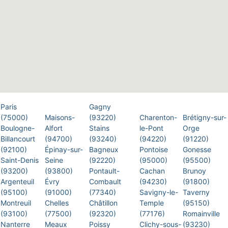
Paris
Gagny
(75000)
Maisons-
(93220)
Charenton-
Brétigny-sur-
Boulogne-
Alfort
Stains
le-Pont
Orge
Billancourt
(94700)
(93240)
(94220)
(91220)
(92100)
Épinay-sur-
Bagneux
Pontoise
Gonesse
Saint-Denis
Seine
(92220)
(95000)
(95500)
(93200)
(93800)
Pontault-
Cachan
Brunoy
Argenteuil
Évry
Combault
(94230)
(91800)
(95100)
(91000)
(77340)
Savigny-le-
Taverny
Montreuil
Chelles
Châtillon
Temple
(95150)
(93100)
(77500)
(92320)
(77176)
Romainville
Nanterre
Meaux
Poissy
Clichy-sous-
(93230)