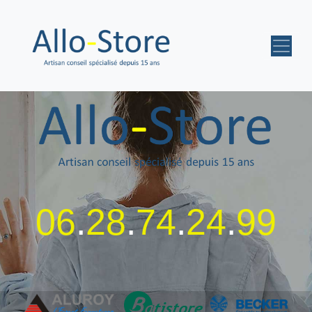
06
.
28
.
74
.
24
.
99