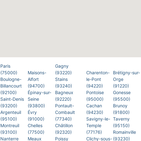
Paris
Gagny
(75000)
Maisons-
(93220)
Charenton-
Brétigny-sur-
Boulogne-
Alfort
Stains
le-Pont
Orge
Billancourt
(94700)
(93240)
(94220)
(91220)
(92100)
Épinay-sur-
Bagneux
Pontoise
Gonesse
Saint-Denis
Seine
(92220)
(95000)
(95500)
(93200)
(93800)
Pontault-
Cachan
Brunoy
Argenteuil
Évry
Combault
(94230)
(91800)
(95100)
(91000)
(77340)
Savigny-le-
Taverny
Montreuil
Chelles
Châtillon
Temple
(95150)
(93100)
(77500)
(92320)
(77176)
Romainville
Nanterre
Meaux
Poissy
Clichy-sous-
(93230)