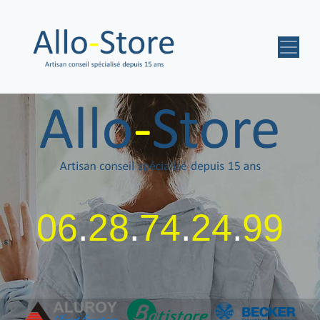
06
.
28
.
74
.
24
.
99