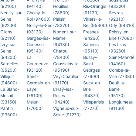
(92160)
(94140)
Houilles
Ris-Orangis
(93320)
Neuilly-sur-
Choisy-le-
(78800)
(91130)
Sèvres
Seine
Roi (94600)
Plaisir
Villiers-le-
(92310)
(92200)
Noisy-le-Sec
(78370)
Bel (95400)
Orly (94310)
Clichy
(93130)
Nogent-sur-
Fresnes
Roissy-en-
(92110)
Garges-lès-
Marne
(94260)
Brie (77680)
Ivry-sur-
Gonesse
(94130)
Sannois
Les Lilas
Seine
(95140)
Chatou
(95110)
(93260)
(94200)
La
(78400)
Bussy-
Saint-Mandé
Sarcelles
Courneuve
Goussainville
Saint-
(94160)
(95200)
(93120)
(95190)
Georges
Combs-la-
Villejuif
Saint-
Viry-Châtillon
(77600)
Ville (77380)
(94800)
Germain-en-
(91170)
Sucy-en-
Deuil-la-
Le Blanc-
Laye
L'Haÿ-les-
Brie
Barre
Mesnil
(78100)
Roses
(94370)
(95170)
(93150)
Melun
(94240)
Villeparisis
Longjumeau
Pantin
(77000)
Vigneux-sur-
(77270)
(91160)
(93500)
Seine (91270)