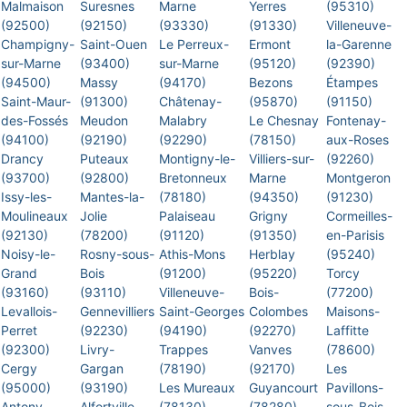
Malmaison
Suresnes
Marne
Yerres
(95310)
(92500)
(92150)
(93330)
(91330)
Villeneuve-
Champigny-
Saint-Ouen
Le Perreux-
Ermont
la-Garenne
sur-Marne
(93400)
sur-Marne
(95120)
(92390)
(94500)
Massy
(94170)
Bezons
Étampes
Saint-Maur-
(91300)
Châtenay-
(95870)
(91150)
des-Fossés
Meudon
Malabry
Le Chesnay
Fontenay-
(94100)
(92190)
(92290)
(78150)
aux-Roses
Drancy
Puteaux
Montigny-le-
Villiers-sur-
(92260)
(93700)
(92800)
Bretonneux
Marne
Montgeron
Issy-les-
Mantes-la-
(78180)
(94350)
(91230)
Moulineaux
Jolie
Palaiseau
Grigny
Cormeilles-
(92130)
(78200)
(91120)
(91350)
en-Parisis
Noisy-le-
Rosny-sous-
Athis-Mons
Herblay
(95240)
Grand
Bois
(91200)
(95220)
Torcy
(93160)
(93110)
Villeneuve-
Bois-
(77200)
Levallois-
Gennevilliers
Saint-Georges
Colombes
Maisons-
Perret
(92230)
(94190)
(92270)
Laffitte
(92300)
Livry-
Trappes
Vanves
(78600)
Cergy
Gargan
(78190)
(92170)
Les
(95000)
(93190)
Les Mureaux
Guyancourt
Pavillons-
Antony
Alfortville
(78130)
(78280)
sous-Bois