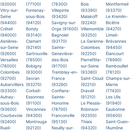
(92000)
(77100)
(78300)
Bois
Montfermeil
Vitry-sur-
Fontenay-
Villepinte
(93390)
(93370)
Seine
sous-Bois
(93420)
Malakoff
Le Kremlin-
(94400)
(94120)
Savigny-sur-
(92240)
Bicêtre
Créteil
Bondy
Orge (91600)
Villemomble
(94270)
(94000)
(93140)
Bagnolet
(93250)
Limeil-
Asnières-
Clamart
(93170)
La Garenne-
Brévannes
sur-Seine
(92140)
Sainte-
Colombes
(94450)
(92600)
Sartrouville
Geneviève-
(92250)
Élancourt
Versailles
(78500)
des-Bois
Pierrefitte-
(78990)
(78000)
Bobigny
(91700)
sur-Seine
Rambouillet
Colombes
(93000)
Tremblay-en-
(93380)
(78120)
(92700)
Sevran
France
Saint-Cloud
Champs-sur-
Aubervilliers
(93270)
(93290)
(92210)
Marne
(93300)
Corbeil-
Conflans-
Draveil
(77420)
Aulnay-
Essonnes
Sainte-
(91210)
Les Ulis
sous-Bois
(91100)
Honorine
Le Plessis-
(91940)
(93600)
Vincennes
(78700)
Robinson
Eaubonne
Courbevoie
(94300)
Franconville
(92350)
(95600)
(92400)
Montrouge
(95130)
Thiais
Saint-Ouen-
Rueil-
(92120)
Neuilly-sur-
(94320)
l'Aumône