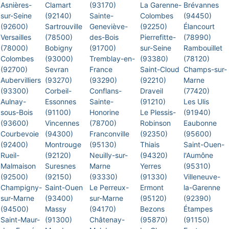
Asnières-
Clamart
(93170)
La Garenne-
Brévannes
sur-Seine
(92140)
Sainte-
Colombes
(94450)
(92600)
Sartrouville
Geneviève-
(92250)
Élancourt
Versailles
(78500)
des-Bois
Pierrefitte-
(78990)
(78000)
Bobigny
(91700)
sur-Seine
Rambouillet
Colombes
(93000)
Tremblay-en-
(93380)
(78120)
(92700)
Sevran
France
Saint-Cloud
Champs-sur-
Aubervilliers
(93270)
(93290)
(92210)
Marne
(93300)
Corbeil-
Conflans-
Draveil
(77420)
Aulnay-
Essonnes
Sainte-
(91210)
Les Ulis
sous-Bois
(91100)
Honorine
Le Plessis-
(91940)
(93600)
Vincennes
(78700)
Robinson
Eaubonne
Courbevoie
(94300)
Franconville
(92350)
(95600)
(92400)
Montrouge
(95130)
Thiais
Saint-Ouen-
Rueil-
(92120)
Neuilly-sur-
(94320)
l'Aumône
Malmaison
Suresnes
Marne
Yerres
(95310)
(92500)
(92150)
(93330)
(91330)
Villeneuve-
Champigny-
Saint-Ouen
Le Perreux-
Ermont
la-Garenne
sur-Marne
(93400)
sur-Marne
(95120)
(92390)
(94500)
Massy
(94170)
Bezons
Étampes
Saint-Maur-
(91300)
Châtenay-
(95870)
(91150)