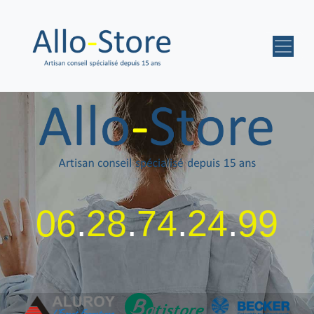
06
.
28
.
74
.
24
.
99