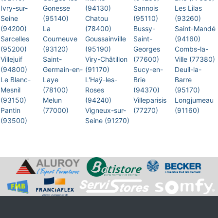
Ivry-sur-
Gonesse
(94130)
Sannois
Les Lilas
Seine
(95140)
Chatou
(95110)
(93260)
(94200)
La
(78400)
Bussy-
Saint-Mandé
Sarcelles
Courneuve
Goussainville
Saint-
(94160)
(95200)
(93120)
(95190)
Georges
Combs-la-
Villejuif
Saint-
Viry-Châtillon
(77600)
Ville (77380)
(94800)
Germain-en-
(91170)
Sucy-en-
Deuil-la-
Le Blanc-
Laye
L'Haÿ-les-
Brie
Barre
Mesnil
(78100)
Roses
(94370)
(95170)
(93150)
Melun
(94240)
Villeparisis
Longjumeau
Pantin
(77000)
Vigneux-sur-
(77270)
(91160)
(93500)
Seine (91270)