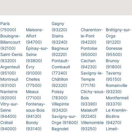
Paris
Gagny
(75000)
Maisons-
(93220)
Charenton-
Brétigny-sur-
Boulogne-
Alfort
Stains
le-Pont
Orge
Billancourt
(94700)
(93240)
(94220)
(91220)
(92100)
Épinay-sur-
Bagneux
Pontoise
Gonesse
Saint-Denis
Seine
(92220)
(95000)
(95500)
(93200)
(93800)
Pontault-
Cachan
Brunoy
Argenteuil
Évry
Combault
(94230)
(91800)
(95100)
(91000)
(77340)
Savigny-le-
Taverny
Montreuil
Chelles
Châtillon
Temple
(95150)
(93100)
(77500)
(92320)
(77176)
Romainville
Nanterre
Meaux
Poissy
Clichy-sous-
(93230)
(92000)
(77100)
(78300)
Bois
Montfermeil
Vitry-sur-
Fontenay-
Villepinte
(93390)
(93370)
Seine
sous-Bois
(93420)
Malakoff
Le Kremlin-
(94400)
(94120)
Savigny-sur-
(92240)
Bicêtre
Créteil
Bondy
Orge (91600)
Villemomble
(94270)
(94000)
(93140)
Bagnolet
(93250)
Limeil-