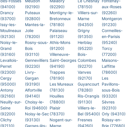
des-Fossés
Meudon
Malabry
Le Chesnay
Fontenay-
(94100)
(92190)
(92290)
(78150)
aux-Roses
Drancy
Puteaux
Montigny-le-
Villiers-sur-
(92260)
(93700)
(92800)
Bretonneux
Marne
Montgeron
Issy-les-
Mantes-la-
(78180)
(94350)
(91230)
Moulineaux
Jolie
Palaiseau
Grigny
Cormeilles-
(92130)
(78200)
(91120)
(91350)
en-Parisis
Noisy-le-
Rosny-sous-
Athis-Mons
Herblay
(95240)
Grand
Bois
(91200)
(95220)
Torcy
(93160)
(93110)
Villeneuve-
Bois-
(77200)
Levallois-
Gennevilliers
Saint-Georges
Colombes
Maisons-
Perret
(92230)
(94190)
(92270)
Laffitte
(92300)
Livry-
Trappes
Vanves
(78600)
Cergy
Gargan
(78190)
(92170)
Les
(95000)
(93190)
Les Mureaux
Guyancourt
Pavillons-
Antony
Alfortville
(78130)
(78280)
sous-Bois
(92160)
(94140)
Houilles
Ris-Orangis
(93320)
Neuilly-sur-
Choisy-le-
(78800)
(91130)
Sèvres
Seine
Roi (94600)
Plaisir
Villiers-le-
(92310)
(92200)
Noisy-le-Sec
(78370)
Bel (95400)
Orly (94310)
Clichy
(93130)
Nogent-sur-
Fresnes
Roissy-en-
(92110)
Garges-lès-
Marne
(94260)
Brie (77680)