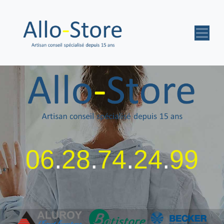
06
.
28
.
74
.
24
.
99