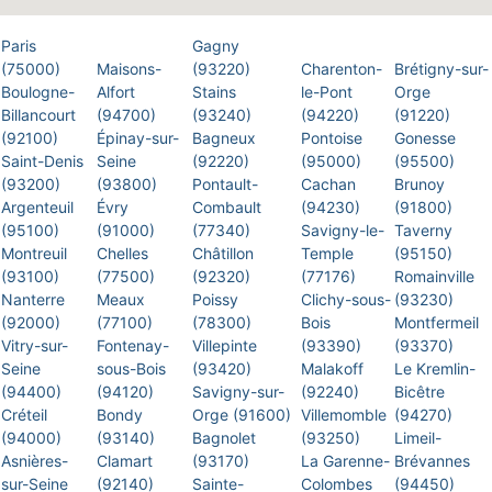
Paris
Gagny
(75000)
Maisons-
(93220)
Charenton-
Brétigny-sur-
Boulogne-
Alfort
Stains
le-Pont
Orge
Billancourt
(94700)
(93240)
(94220)
(91220)
(92100)
Épinay-sur-
Bagneux
Pontoise
Gonesse
Saint-Denis
Seine
(92220)
(95000)
(95500)
(93200)
(93800)
Pontault-
Cachan
Brunoy
Argenteuil
Évry
Combault
(94230)
(91800)
(95100)
(91000)
(77340)
Savigny-le-
Taverny
Montreuil
Chelles
Châtillon
Temple
(95150)
(93100)
(77500)
(92320)
(77176)
Romainville
Nanterre
Meaux
Poissy
Clichy-sous-
(93230)
(92000)
(77100)
(78300)
Bois
Montfermeil
Vitry-sur-
Fontenay-
Villepinte
(93390)
(93370)
Seine
sous-Bois
(93420)
Malakoff
Le Kremlin-
(94400)
(94120)
Savigny-sur-
(92240)
Bicêtre
Créteil
Bondy
Orge (91600)
Villemomble
(94270)
(94000)
(93140)
Bagnolet
(93250)
Limeil-
Asnières-
Clamart
(93170)
La Garenne-
Brévannes
sur-Seine
(92140)
Sainte-
Colombes
(94450)