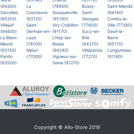
(94200)
La
(78400)
Bussy-
Saint-Mandé
Sarcelles
Courneuve
Goussainville
Saint-
(94160)
(95200)
(93120)
(95190)
Georges
Combs-la-
Villejuif
Saint-
Viry-Châtillon
(77600)
Ville (77380)
(94800)
Germain-en-
(91170)
Sucy-en-
Deuil-la-
Le Blanc-
Laye
L'Haÿ-les-
Brie
Barre
Mesnil
(78100)
Roses
(94370)
(95170)
(93150)
Melun
(94240)
Villeparisis
Longjumeau
Pantin
(77000)
Vigneux-sur-
(77270)
(91160)
(93500)
Seine (91270)
Copyright © Allo-Store 2019