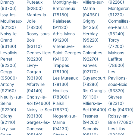
Drancy
Puteaux
Montigny-le-
Villiers-sur-
(92260)
(93700)
(92800)
Bretonneux
Marne
Montgeron
Issy-les-
Mantes-la-
(78180)
(94350)
(91230)
Moulineaux
Jolie
Palaiseau
Grigny
Cormeilles-
(92130)
(78200)
(91120)
(91350)
en-Parisis
Noisy-le-
Rosny-sous-
Athis-Mons
Herblay
(95240)
Grand
Bois
(91200)
(95220)
Torcy
(93160)
(93110)
Villeneuve-
Bois-
(77200)
Levallois-
Gennevilliers
Saint-Georges
Colombes
Maisons-
Perret
(92230)
(94190)
(92270)
Laffitte
(92300)
Livry-
Trappes
Vanves
(78600)
Cergy
Gargan
(78190)
(92170)
Les
(95000)
(93190)
Les Mureaux
Guyancourt
Pavillons-
Antony
Alfortville
(78130)
(78280)
sous-Bois
(92160)
(94140)
Houilles
Ris-Orangis
(93320)
Neuilly-sur-
Choisy-le-
(78800)
(91130)
Sèvres
Seine
Roi (94600)
Plaisir
Villiers-le-
(92310)
(92200)
Noisy-le-Sec
(78370)
Bel (95400)
Orly (94310)
Clichy
(93130)
Nogent-sur-
Fresnes
Roissy-en-
(92110)
Garges-lès-
Marne
(94260)
Brie (77680)
Ivry-sur-
Gonesse
(94130)
Sannois
Les Lilas
Seine
(95140)
Chatou
(95110)
(93260)