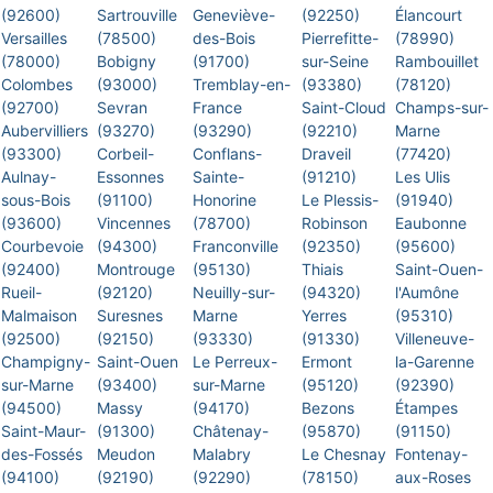
(92600)
Sartrouville
Geneviève-
(92250)
Élancourt
Versailles
(78500)
des-Bois
Pierrefitte-
(78990)
(78000)
Bobigny
(91700)
sur-Seine
Rambouillet
Colombes
(93000)
Tremblay-en-
(93380)
(78120)
(92700)
Sevran
France
Saint-Cloud
Champs-sur-
Aubervilliers
(93270)
(93290)
(92210)
Marne
(93300)
Corbeil-
Conflans-
Draveil
(77420)
Aulnay-
Essonnes
Sainte-
(91210)
Les Ulis
sous-Bois
(91100)
Honorine
Le Plessis-
(91940)
(93600)
Vincennes
(78700)
Robinson
Eaubonne
Courbevoie
(94300)
Franconville
(92350)
(95600)
(92400)
Montrouge
(95130)
Thiais
Saint-Ouen-
Rueil-
(92120)
Neuilly-sur-
(94320)
l'Aumône
Malmaison
Suresnes
Marne
Yerres
(95310)
(92500)
(92150)
(93330)
(91330)
Villeneuve-
Champigny-
Saint-Ouen
Le Perreux-
Ermont
la-Garenne
sur-Marne
(93400)
sur-Marne
(95120)
(92390)
(94500)
Massy
(94170)
Bezons
Étampes
Saint-Maur-
(91300)
Châtenay-
(95870)
(91150)
des-Fossés
Meudon
Malabry
Le Chesnay
Fontenay-
(94100)
(92190)
(92290)
(78150)
aux-Roses