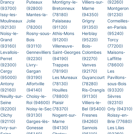
Drancy
Puteaux
Montigny-le-
Villiers-sur-
(92260)
(93700)
(92800)
Bretonneux
Marne
Montgeron
Issy-les-
Mantes-la-
(78180)
(94350)
(91230)
Moulineaux
Jolie
Palaiseau
Grigny
Cormeilles-
(92130)
(78200)
(91120)
(91350)
en-Parisis
Noisy-le-
Rosny-sous-
Athis-Mons
Herblay
(95240)
Grand
Bois
(91200)
(95220)
Torcy
(93160)
(93110)
Villeneuve-
Bois-
(77200)
Levallois-
Gennevilliers
Saint-Georges
Colombes
Maisons-
Perret
(92230)
(94190)
(92270)
Laffitte
(92300)
Livry-
Trappes
Vanves
(78600)
Cergy
Gargan
(78190)
(92170)
Les
(95000)
(93190)
Les Mureaux
Guyancourt
Pavillons-
Antony
Alfortville
(78130)
(78280)
sous-Bois
(92160)
(94140)
Houilles
Ris-Orangis
(93320)
Neuilly-sur-
Choisy-le-
(78800)
(91130)
Sèvres
Seine
Roi (94600)
Plaisir
Villiers-le-
(92310)
(92200)
Noisy-le-Sec
(78370)
Bel (95400)
Orly (94310)
Clichy
(93130)
Nogent-sur-
Fresnes
Roissy-en-
(92110)
Garges-lès-
Marne
(94260)
Brie (77680)
Ivry-sur-
Gonesse
(94130)
Sannois
Les Lilas
Seine
(95140)
Chatou
(95110)
(93260)