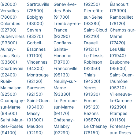
(92600)
Sartrouville
Geneviève-
(92250)
Élancourt
Versailles
(78500)
des-Bois
Pierrefitte-
(78990)
(78000)
Bobigny
(91700)
sur-Seine
Rambouillet
Colombes
(93000)
Tremblay-en-
(93380)
(78120)
(92700)
Sevran
France
Saint-Cloud
Champs-sur-
Aubervilliers
(93270)
(93290)
(92210)
Marne
(93300)
Corbeil-
Conflans-
Draveil
(77420)
Aulnay-
Essonnes
Sainte-
(91210)
Les Ulis
sous-Bois
(91100)
Honorine
Le Plessis-
(91940)
(93600)
Vincennes
(78700)
Robinson
Eaubonne
Courbevoie
(94300)
Franconville
(92350)
(95600)
(92400)
Montrouge
(95130)
Thiais
Saint-Ouen-
Rueil-
(92120)
Neuilly-sur-
(94320)
l'Aumône
Malmaison
Suresnes
Marne
Yerres
(95310)
(92500)
(92150)
(93330)
(91330)
Villeneuve-
Champigny-
Saint-Ouen
Le Perreux-
Ermont
la-Garenne
sur-Marne
(93400)
sur-Marne
(95120)
(92390)
(94500)
Massy
(94170)
Bezons
Étampes
Saint-Maur-
(91300)
Châtenay-
(95870)
(91150)
des-Fossés
Meudon
Malabry
Le Chesnay
Fontenay-
(94100)
(92190)
(92290)
(78150)
aux-Roses