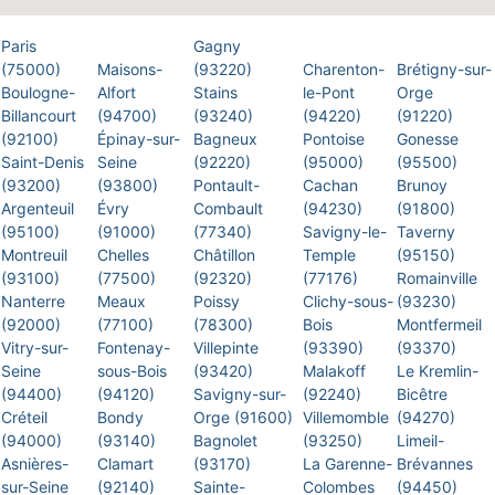
Paris
Gagny
(75000)
Maisons-
(93220)
Charenton-
Brétigny-sur-
Boulogne-
Alfort
Stains
le-Pont
Orge
Billancourt
(94700)
(93240)
(94220)
(91220)
(92100)
Épinay-sur-
Bagneux
Pontoise
Gonesse
Saint-Denis
Seine
(92220)
(95000)
(95500)
(93200)
(93800)
Pontault-
Cachan
Brunoy
Argenteuil
Évry
Combault
(94230)
(91800)
(95100)
(91000)
(77340)
Savigny-le-
Taverny
Montreuil
Chelles
Châtillon
Temple
(95150)
(93100)
(77500)
(92320)
(77176)
Romainville
Nanterre
Meaux
Poissy
Clichy-sous-
(93230)
(92000)
(77100)
(78300)
Bois
Montfermeil
Vitry-sur-
Fontenay-
Villepinte
(93390)
(93370)
Seine
sous-Bois
(93420)
Malakoff
Le Kremlin-
(94400)
(94120)
Savigny-sur-
(92240)
Bicêtre
Créteil
Bondy
Orge (91600)
Villemomble
(94270)
(94000)
(93140)
Bagnolet
(93250)
Limeil-
Asnières-
Clamart
(93170)
La Garenne-
Brévannes
sur-Seine
(92140)
Sainte-
Colombes
(94450)