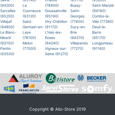
(94200)
La
(78400)
Bussy-
Saint-Mandé
Sarcelles
Courneuve
Goussainville
Saint-
(94160)
(95200)
(93120)
(95190)
Georges
Combs-la-
Villejuif
Saint-
Viry-Châtillon
(77600)
Ville (77380)
(94800)
Germain-en-
(91170)
Sucy-en-
Deuil-la-
Le Blanc-
Laye
L'Haÿ-les-
Brie
Barre
Mesnil
(78100)
Roses
(94370)
(95170)
(93150)
Melun
(94240)
Villeparisis
Longjumeau
Pantin
(77000)
Vigneux-sur-
(77270)
(91160)
(93500)
Seine (91270)
Copyright © Allo-Store 2019