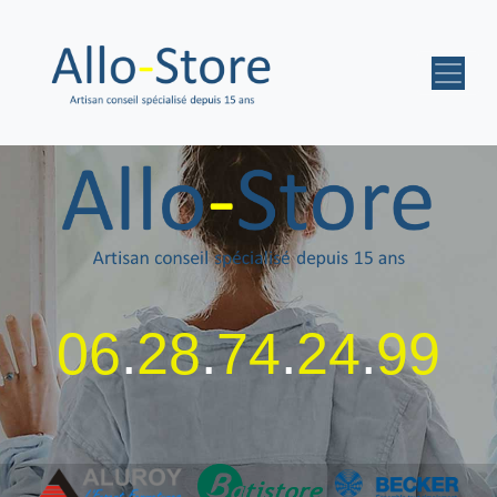
06
.
28
.
74
.
24
.
99