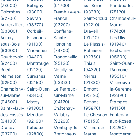
(78000)
Bobigny
(91700)
sur-Seine
Rambouillet
Colombes
(93000)
Tremblay-en-
(93380)
(78120)
(92700)
Sevran
France
Saint-Cloud
Champs-sur-
Aubervilliers
(93270)
(93290)
(92210)
Marne
(93300)
Corbeil-
Conflans-
Draveil
(77420)
Aulnay-
Essonnes
Sainte-
(91210)
Les Ulis
sous-Bois
(91100)
Honorine
Le Plessis-
(91940)
(93600)
Vincennes
(78700)
Robinson
Eaubonne
Courbevoie
(94300)
Franconville
(92350)
(95600)
(92400)
Montrouge
(95130)
Thiais
Saint-Ouen-
Rueil-
(92120)
Neuilly-sur-
(94320)
l'Aumône
Malmaison
Suresnes
Marne
Yerres
(95310)
(92500)
(92150)
(93330)
(91330)
Villeneuve-
Champigny-
Saint-Ouen
Le Perreux-
Ermont
la-Garenne
sur-Marne
(93400)
sur-Marne
(95120)
(92390)
(94500)
Massy
(94170)
Bezons
Étampes
Saint-Maur-
(91300)
Châtenay-
(95870)
(91150)
des-Fossés
Meudon
Malabry
Le Chesnay
Fontenay-
(94100)
(92190)
(92290)
(78150)
aux-Roses
Drancy
Puteaux
Montigny-le-
Villiers-sur-
(92260)
(93700)
(92800)
Bretonneux
Marne
Montgeron