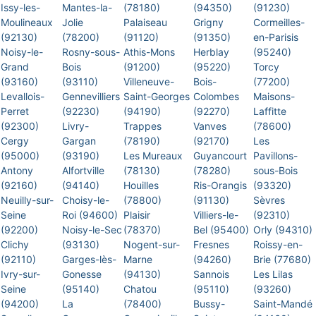
Issy-les-
Mantes-la-
(78180)
(94350)
(91230)
Moulineaux
Jolie
Palaiseau
Grigny
Cormeilles-
(92130)
(78200)
(91120)
(91350)
en-Parisis
Noisy-le-
Rosny-sous-
Athis-Mons
Herblay
(95240)
Grand
Bois
(91200)
(95220)
Torcy
(93160)
(93110)
Villeneuve-
Bois-
(77200)
Levallois-
Gennevilliers
Saint-Georges
Colombes
Maisons-
Perret
(92230)
(94190)
(92270)
Laffitte
(92300)
Livry-
Trappes
Vanves
(78600)
Cergy
Gargan
(78190)
(92170)
Les
(95000)
(93190)
Les Mureaux
Guyancourt
Pavillons-
Antony
Alfortville
(78130)
(78280)
sous-Bois
(92160)
(94140)
Houilles
Ris-Orangis
(93320)
Neuilly-sur-
Choisy-le-
(78800)
(91130)
Sèvres
Seine
Roi (94600)
Plaisir
Villiers-le-
(92310)
(92200)
Noisy-le-Sec
(78370)
Bel (95400)
Orly (94310)
Clichy
(93130)
Nogent-sur-
Fresnes
Roissy-en-
(92110)
Garges-lès-
Marne
(94260)
Brie (77680)
Ivry-sur-
Gonesse
(94130)
Sannois
Les Lilas
Seine
(95140)
Chatou
(95110)
(93260)
(94200)
La
(78400)
Bussy-
Saint-Mandé