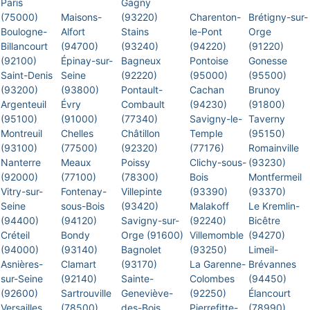
Paris
Gagny
(75000)
Maisons-
(93220)
Charenton-
Brétigny-sur-
Boulogne-
Alfort
Stains
le-Pont
Orge
Billancourt
(94700)
(93240)
(94220)
(91220)
(92100)
Épinay-sur-
Bagneux
Pontoise
Gonesse
Saint-Denis
Seine
(92220)
(95000)
(95500)
(93200)
(93800)
Pontault-
Cachan
Brunoy
Argenteuil
Évry
Combault
(94230)
(91800)
(95100)
(91000)
(77340)
Savigny-le-
Taverny
Montreuil
Chelles
Châtillon
Temple
(95150)
(93100)
(77500)
(92320)
(77176)
Romainville
Nanterre
Meaux
Poissy
Clichy-sous-
(93230)
(92000)
(77100)
(78300)
Bois
Montfermeil
Vitry-sur-
Fontenay-
Villepinte
(93390)
(93370)
Seine
sous-Bois
(93420)
Malakoff
Le Kremlin-
(94400)
(94120)
Savigny-sur-
(92240)
Bicêtre
Créteil
Bondy
Orge (91600)
Villemomble
(94270)
(94000)
(93140)
Bagnolet
(93250)
Limeil-
Asnières-
Clamart
(93170)
La Garenne-
Brévannes
sur-Seine
(92140)
Sainte-
Colombes
(94450)
(92600)
Sartrouville
Geneviève-
(92250)
Élancourt
Versailles
(78500)
des-Bois
Pierrefitte-
(78990)