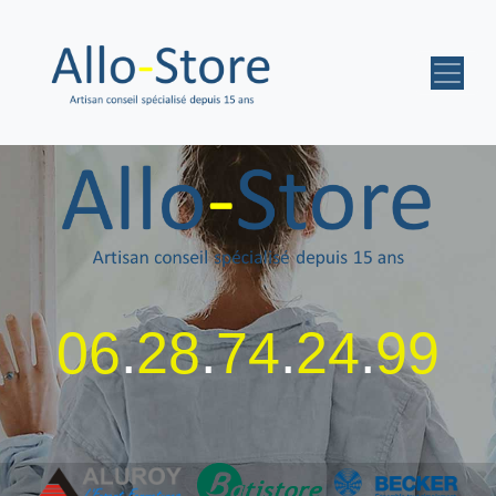
06
.
28
.
74
.
24
.
99