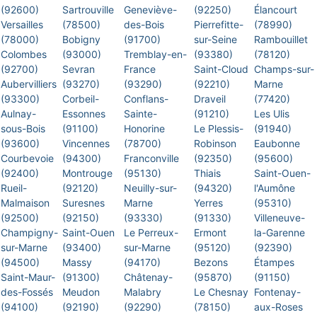
(92600)
Sartrouville
Geneviève-
(92250)
Élancourt
Versailles
(78500)
des-Bois
Pierrefitte-
(78990)
(78000)
Bobigny
(91700)
sur-Seine
Rambouillet
Colombes
(93000)
Tremblay-en-
(93380)
(78120)
(92700)
Sevran
France
Saint-Cloud
Champs-sur-
Aubervilliers
(93270)
(93290)
(92210)
Marne
(93300)
Corbeil-
Conflans-
Draveil
(77420)
Aulnay-
Essonnes
Sainte-
(91210)
Les Ulis
sous-Bois
(91100)
Honorine
Le Plessis-
(91940)
(93600)
Vincennes
(78700)
Robinson
Eaubonne
Courbevoie
(94300)
Franconville
(92350)
(95600)
(92400)
Montrouge
(95130)
Thiais
Saint-Ouen-
Rueil-
(92120)
Neuilly-sur-
(94320)
l'Aumône
Malmaison
Suresnes
Marne
Yerres
(95310)
(92500)
(92150)
(93330)
(91330)
Villeneuve-
Champigny-
Saint-Ouen
Le Perreux-
Ermont
la-Garenne
sur-Marne
(93400)
sur-Marne
(95120)
(92390)
(94500)
Massy
(94170)
Bezons
Étampes
Saint-Maur-
(91300)
Châtenay-
(95870)
(91150)
des-Fossés
Meudon
Malabry
Le Chesnay
Fontenay-
(94100)
(92190)
(92290)
(78150)
aux-Roses