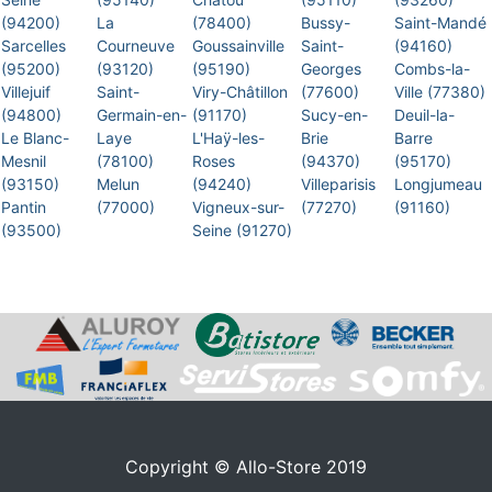
(94200)
La
(78400)
Bussy-
Saint-Mandé
Sarcelles
Courneuve
Goussainville
Saint-
(94160)
(95200)
(93120)
(95190)
Georges
Combs-la-
Villejuif
Saint-
Viry-Châtillon
(77600)
Ville (77380)
(94800)
Germain-en-
(91170)
Sucy-en-
Deuil-la-
Le Blanc-
Laye
L'Haÿ-les-
Brie
Barre
Mesnil
(78100)
Roses
(94370)
(95170)
(93150)
Melun
(94240)
Villeparisis
Longjumeau
Pantin
(77000)
Vigneux-sur-
(77270)
(91160)
(93500)
Seine (91270)
Copyright © Allo-Store 2019