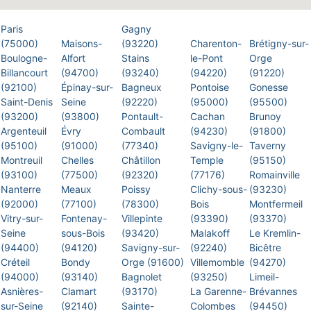
Paris
Gagny
(75000)
Maisons-
(93220)
Charenton-
Brétigny-sur-
Boulogne-
Alfort
Stains
le-Pont
Orge
Billancourt
(94700)
(93240)
(94220)
(91220)
(92100)
Épinay-sur-
Bagneux
Pontoise
Gonesse
Saint-Denis
Seine
(92220)
(95000)
(95500)
(93200)
(93800)
Pontault-
Cachan
Brunoy
Argenteuil
Évry
Combault
(94230)
(91800)
(95100)
(91000)
(77340)
Savigny-le-
Taverny
Montreuil
Chelles
Châtillon
Temple
(95150)
(93100)
(77500)
(92320)
(77176)
Romainville
Nanterre
Meaux
Poissy
Clichy-sous-
(93230)
(92000)
(77100)
(78300)
Bois
Montfermeil
Vitry-sur-
Fontenay-
Villepinte
(93390)
(93370)
Seine
sous-Bois
(93420)
Malakoff
Le Kremlin-
(94400)
(94120)
Savigny-sur-
(92240)
Bicêtre
Créteil
Bondy
Orge (91600)
Villemomble
(94270)
(94000)
(93140)
Bagnolet
(93250)
Limeil-
Asnières-
Clamart
(93170)
La Garenne-
Brévannes
sur-Seine
(92140)
Sainte-
Colombes
(94450)