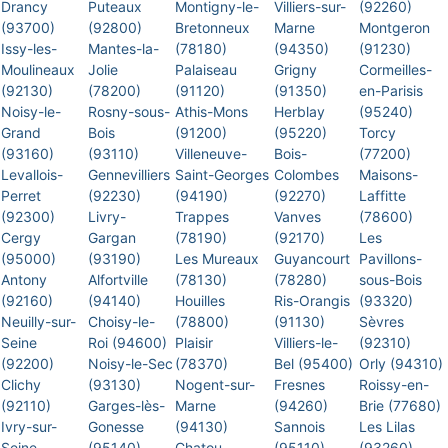
Drancy
Puteaux
Montigny-le-
Villiers-sur-
(92260)
(93700)
(92800)
Bretonneux
Marne
Montgeron
Issy-les-
Mantes-la-
(78180)
(94350)
(91230)
Moulineaux
Jolie
Palaiseau
Grigny
Cormeilles-
(92130)
(78200)
(91120)
(91350)
en-Parisis
Noisy-le-
Rosny-sous-
Athis-Mons
Herblay
(95240)
Grand
Bois
(91200)
(95220)
Torcy
(93160)
(93110)
Villeneuve-
Bois-
(77200)
Levallois-
Gennevilliers
Saint-Georges
Colombes
Maisons-
Perret
(92230)
(94190)
(92270)
Laffitte
(92300)
Livry-
Trappes
Vanves
(78600)
Cergy
Gargan
(78190)
(92170)
Les
(95000)
(93190)
Les Mureaux
Guyancourt
Pavillons-
Antony
Alfortville
(78130)
(78280)
sous-Bois
(92160)
(94140)
Houilles
Ris-Orangis
(93320)
Neuilly-sur-
Choisy-le-
(78800)
(91130)
Sèvres
Seine
Roi (94600)
Plaisir
Villiers-le-
(92310)
(92200)
Noisy-le-Sec
(78370)
Bel (95400)
Orly (94310)
Clichy
(93130)
Nogent-sur-
Fresnes
Roissy-en-
(92110)
Garges-lès-
Marne
(94260)
Brie (77680)
Ivry-sur-
Gonesse
(94130)
Sannois
Les Lilas
Seine
(95140)
Chatou
(95110)
(93260)