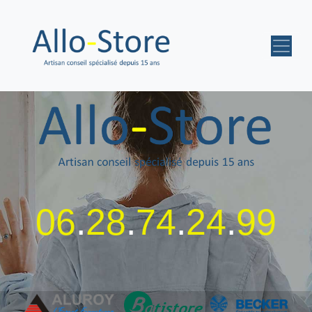
06
.
28
.
74
.
24
.
99