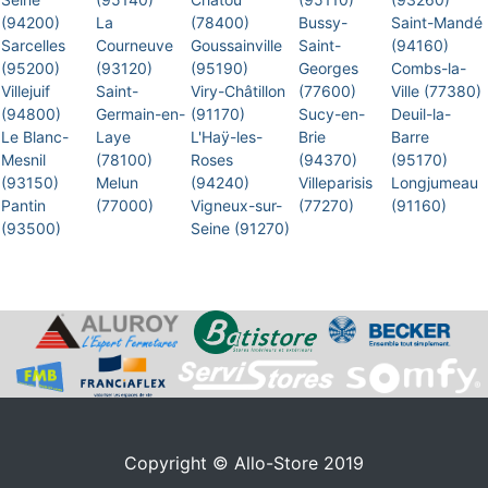
(94200)
La
(78400)
Bussy-
Saint-Mandé
Sarcelles
Courneuve
Goussainville
Saint-
(94160)
(95200)
(93120)
(95190)
Georges
Combs-la-
Villejuif
Saint-
Viry-Châtillon
(77600)
Ville (77380)
(94800)
Germain-en-
(91170)
Sucy-en-
Deuil-la-
Le Blanc-
Laye
L'Haÿ-les-
Brie
Barre
Mesnil
(78100)
Roses
(94370)
(95170)
(93150)
Melun
(94240)
Villeparisis
Longjumeau
Pantin
(77000)
Vigneux-sur-
(77270)
(91160)
(93500)
Seine (91270)
Copyright © Allo-Store 2019