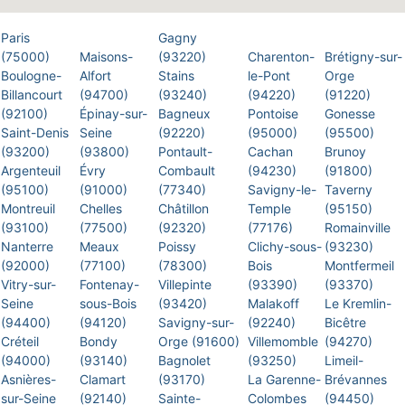
Paris
Gagny
(75000)
Maisons-
(93220)
Charenton-
Brétigny-sur-
Boulogne-
Alfort
Stains
le-Pont
Orge
Billancourt
(94700)
(93240)
(94220)
(91220)
(92100)
Épinay-sur-
Bagneux
Pontoise
Gonesse
Saint-Denis
Seine
(92220)
(95000)
(95500)
(93200)
(93800)
Pontault-
Cachan
Brunoy
Argenteuil
Évry
Combault
(94230)
(91800)
(95100)
(91000)
(77340)
Savigny-le-
Taverny
Montreuil
Chelles
Châtillon
Temple
(95150)
(93100)
(77500)
(92320)
(77176)
Romainville
Nanterre
Meaux
Poissy
Clichy-sous-
(93230)
(92000)
(77100)
(78300)
Bois
Montfermeil
Vitry-sur-
Fontenay-
Villepinte
(93390)
(93370)
Seine
sous-Bois
(93420)
Malakoff
Le Kremlin-
(94400)
(94120)
Savigny-sur-
(92240)
Bicêtre
Créteil
Bondy
Orge (91600)
Villemomble
(94270)
(94000)
(93140)
Bagnolet
(93250)
Limeil-
Asnières-
Clamart
(93170)
La Garenne-
Brévannes
sur-Seine
(92140)
Sainte-
Colombes
(94450)