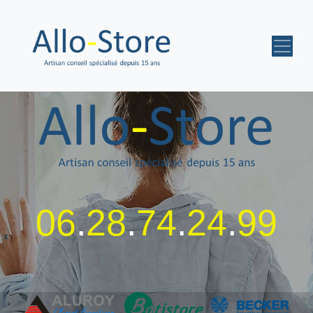
06
.
28
.
74
.
24
.
99