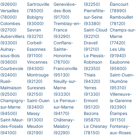
(92600)
Sartrouville
Geneviève-
(92250)
Élancourt
Versailles
(78500)
des-Bois
Pierrefitte-
(78990)
(78000)
Bobigny
(91700)
sur-Seine
Rambouillet
Colombes
(93000)
Tremblay-en-
(93380)
(78120)
(92700)
Sevran
France
Saint-Cloud
Champs-sur-
Aubervilliers
(93270)
(93290)
(92210)
Marne
(93300)
Corbeil-
Conflans-
Draveil
(77420)
Aulnay-
Essonnes
Sainte-
(91210)
Les Ulis
sous-Bois
(91100)
Honorine
Le Plessis-
(91940)
(93600)
Vincennes
(78700)
Robinson
Eaubonne
Courbevoie
(94300)
Franconville
(92350)
(95600)
(92400)
Montrouge
(95130)
Thiais
Saint-Ouen-
Rueil-
(92120)
Neuilly-sur-
(94320)
l'Aumône
Malmaison
Suresnes
Marne
Yerres
(95310)
(92500)
(92150)
(93330)
(91330)
Villeneuve-
Champigny-
Saint-Ouen
Le Perreux-
Ermont
la-Garenne
sur-Marne
(93400)
sur-Marne
(95120)
(92390)
(94500)
Massy
(94170)
Bezons
Étampes
Saint-Maur-
(91300)
Châtenay-
(95870)
(91150)
des-Fossés
Meudon
Malabry
Le Chesnay
Fontenay-
(94100)
(92190)
(92290)
(78150)
aux-Roses