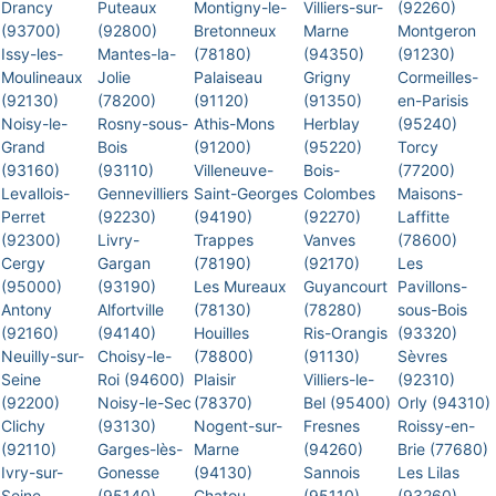
Drancy
Puteaux
Montigny-le-
Villiers-sur-
(92260)
(93700)
(92800)
Bretonneux
Marne
Montgeron
Issy-les-
Mantes-la-
(78180)
(94350)
(91230)
Moulineaux
Jolie
Palaiseau
Grigny
Cormeilles-
(92130)
(78200)
(91120)
(91350)
en-Parisis
Noisy-le-
Rosny-sous-
Athis-Mons
Herblay
(95240)
Grand
Bois
(91200)
(95220)
Torcy
(93160)
(93110)
Villeneuve-
Bois-
(77200)
Levallois-
Gennevilliers
Saint-Georges
Colombes
Maisons-
Perret
(92230)
(94190)
(92270)
Laffitte
(92300)
Livry-
Trappes
Vanves
(78600)
Cergy
Gargan
(78190)
(92170)
Les
(95000)
(93190)
Les Mureaux
Guyancourt
Pavillons-
Antony
Alfortville
(78130)
(78280)
sous-Bois
(92160)
(94140)
Houilles
Ris-Orangis
(93320)
Neuilly-sur-
Choisy-le-
(78800)
(91130)
Sèvres
Seine
Roi (94600)
Plaisir
Villiers-le-
(92310)
(92200)
Noisy-le-Sec
(78370)
Bel (95400)
Orly (94310)
Clichy
(93130)
Nogent-sur-
Fresnes
Roissy-en-
(92110)
Garges-lès-
Marne
(94260)
Brie (77680)
Ivry-sur-
Gonesse
(94130)
Sannois
Les Lilas
Seine
(95140)
Chatou
(95110)
(93260)