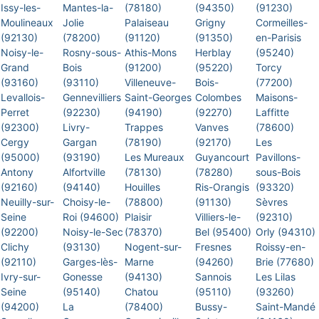
Issy-les-
Mantes-la-
(78180)
(94350)
(91230)
Moulineaux
Jolie
Palaiseau
Grigny
Cormeilles-
(92130)
(78200)
(91120)
(91350)
en-Parisis
Noisy-le-
Rosny-sous-
Athis-Mons
Herblay
(95240)
Grand
Bois
(91200)
(95220)
Torcy
(93160)
(93110)
Villeneuve-
Bois-
(77200)
Levallois-
Gennevilliers
Saint-Georges
Colombes
Maisons-
Perret
(92230)
(94190)
(92270)
Laffitte
(92300)
Livry-
Trappes
Vanves
(78600)
Cergy
Gargan
(78190)
(92170)
Les
(95000)
(93190)
Les Mureaux
Guyancourt
Pavillons-
Antony
Alfortville
(78130)
(78280)
sous-Bois
(92160)
(94140)
Houilles
Ris-Orangis
(93320)
Neuilly-sur-
Choisy-le-
(78800)
(91130)
Sèvres
Seine
Roi (94600)
Plaisir
Villiers-le-
(92310)
(92200)
Noisy-le-Sec
(78370)
Bel (95400)
Orly (94310)
Clichy
(93130)
Nogent-sur-
Fresnes
Roissy-en-
(92110)
Garges-lès-
Marne
(94260)
Brie (77680)
Ivry-sur-
Gonesse
(94130)
Sannois
Les Lilas
Seine
(95140)
Chatou
(95110)
(93260)
(94200)
La
(78400)
Bussy-
Saint-Mandé