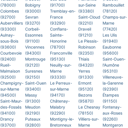
(78000)
Bobigny
(91700)
sur-Seine
Rambouillet
Colombes
(93000)
Tremblay-en-
(93380)
(78120)
(92700)
Sevran
France
Saint-Cloud
Champs-sur-
Aubervilliers
(93270)
(93290)
(92210)
Marne
(93300)
Corbeil-
Conflans-
Draveil
(77420)
Aulnay-
Essonnes
Sainte-
(91210)
Les Ulis
sous-Bois
(91100)
Honorine
Le Plessis-
(91940)
(93600)
Vincennes
(78700)
Robinson
Eaubonne
Courbevoie
(94300)
Franconville
(92350)
(95600)
(92400)
Montrouge
(95130)
Thiais
Saint-Ouen-
Rueil-
(92120)
Neuilly-sur-
(94320)
l'Aumône
Malmaison
Suresnes
Marne
Yerres
(95310)
(92500)
(92150)
(93330)
(91330)
Villeneuve-
Champigny-
Saint-Ouen
Le Perreux-
Ermont
la-Garenne
sur-Marne
(93400)
sur-Marne
(95120)
(92390)
(94500)
Massy
(94170)
Bezons
Étampes
Saint-Maur-
(91300)
Châtenay-
(95870)
(91150)
des-Fossés
Meudon
Malabry
Le Chesnay
Fontenay-
(94100)
(92190)
(92290)
(78150)
aux-Roses
Drancy
Puteaux
Montigny-le-
Villiers-sur-
(92260)
(93700)
(92800)
Bretonneux
Marne
Montgeron