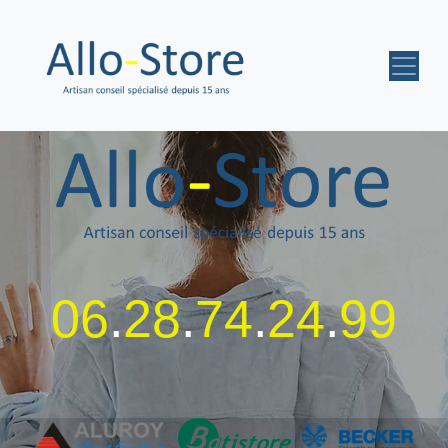
06
.
28
.
74
.
24
.
99