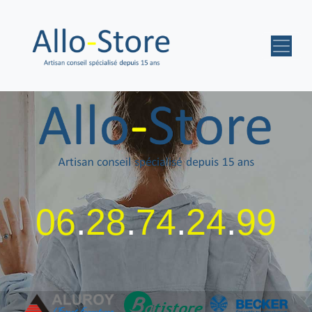
06
.
28
.
74
.
24
.
99