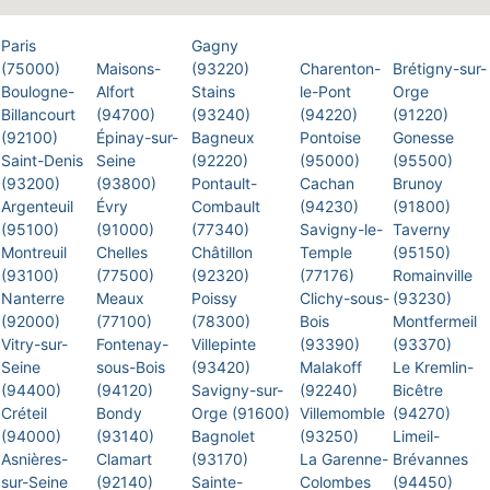
Paris
Gagny
(75000)
Maisons-
(93220)
Charenton-
Brétigny-sur-
Boulogne-
Alfort
Stains
le-Pont
Orge
Billancourt
(94700)
(93240)
(94220)
(91220)
(92100)
Épinay-sur-
Bagneux
Pontoise
Gonesse
Saint-Denis
Seine
(92220)
(95000)
(95500)
(93200)
(93800)
Pontault-
Cachan
Brunoy
Argenteuil
Évry
Combault
(94230)
(91800)
(95100)
(91000)
(77340)
Savigny-le-
Taverny
Montreuil
Chelles
Châtillon
Temple
(95150)
(93100)
(77500)
(92320)
(77176)
Romainville
Nanterre
Meaux
Poissy
Clichy-sous-
(93230)
(92000)
(77100)
(78300)
Bois
Montfermeil
Vitry-sur-
Fontenay-
Villepinte
(93390)
(93370)
Seine
sous-Bois
(93420)
Malakoff
Le Kremlin-
(94400)
(94120)
Savigny-sur-
(92240)
Bicêtre
Créteil
Bondy
Orge (91600)
Villemomble
(94270)
(94000)
(93140)
Bagnolet
(93250)
Limeil-
Asnières-
Clamart
(93170)
La Garenne-
Brévannes
sur-Seine
(92140)
Sainte-
Colombes
(94450)