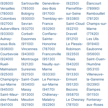
(92600)
Sartrouville
Geneviève-
(92250)
Élancourt
Versailles
(78500)
des-Bois
Pierrefitte-
(78990)
(78000)
Bobigny
(91700)
sur-Seine
Rambouillet
Colombes
(93000)
Tremblay-en-
(93380)
(78120)
(92700)
Sevran
France
Saint-Cloud
Champs-sur-
Aubervilliers
(93270)
(93290)
(92210)
Marne
(93300)
Corbeil-
Conflans-
Draveil
(77420)
Aulnay-
Essonnes
Sainte-
(91210)
Les Ulis
sous-Bois
(91100)
Honorine
Le Plessis-
(91940)
(93600)
Vincennes
(78700)
Robinson
Eaubonne
Courbevoie
(94300)
Franconville
(92350)
(95600)
(92400)
Montrouge
(95130)
Thiais
Saint-Ouen-
Rueil-
(92120)
Neuilly-sur-
(94320)
l'Aumône
Malmaison
Suresnes
Marne
Yerres
(95310)
(92500)
(92150)
(93330)
(91330)
Villeneuve-
Champigny-
Saint-Ouen
Le Perreux-
Ermont
la-Garenne
sur-Marne
(93400)
sur-Marne
(95120)
(92390)
(94500)
Massy
(94170)
Bezons
Étampes
Saint-Maur-
(91300)
Châtenay-
(95870)
(91150)
des-Fossés
Meudon
Malabry
Le Chesnay
Fontenay-
(94100)
(92190)
(92290)
(78150)
aux-Roses