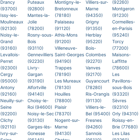
Drancy
Puteaux
Montigny-le-
Villiers-sur-
(92260)
(93700)
(92800)
Bretonneux
Marne
Montgeron
Issy-les-
Mantes-la-
(78180)
(94350)
(91230)
Moulineaux
Jolie
Palaiseau
Grigny
Cormeilles-
(92130)
(78200)
(91120)
(91350)
en-Parisis
Noisy-le-
Rosny-sous-
Athis-Mons
Herblay
(95240)
Grand
Bois
(91200)
(95220)
Torcy
(93160)
(93110)
Villeneuve-
Bois-
(77200)
Levallois-
Gennevilliers
Saint-Georges
Colombes
Maisons-
Perret
(92230)
(94190)
(92270)
Laffitte
(92300)
Livry-
Trappes
Vanves
(78600)
Cergy
Gargan
(78190)
(92170)
Les
(95000)
(93190)
Les Mureaux
Guyancourt
Pavillons-
Antony
Alfortville
(78130)
(78280)
sous-Bois
(92160)
(94140)
Houilles
Ris-Orangis
(93320)
Neuilly-sur-
Choisy-le-
(78800)
(91130)
Sèvres
Seine
Roi (94600)
Plaisir
Villiers-le-
(92310)
(92200)
Noisy-le-Sec
(78370)
Bel (95400)
Orly (94310)
Clichy
(93130)
Nogent-sur-
Fresnes
Roissy-en-
(92110)
Garges-lès-
Marne
(94260)
Brie (77680)
Ivry-sur-
Gonesse
(94130)
Sannois
Les Lilas
Seine
(95140)
Chatou
(95110)
(93260)