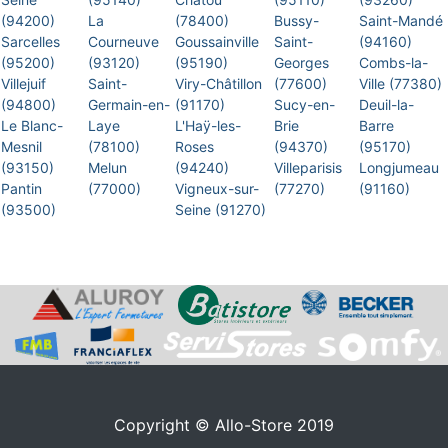
(94200)
La
(78400)
Bussy-
Saint-Mandé
Sarcelles
Courneuve
Goussainville
Saint-
(94160)
(95200)
(93120)
(95190)
Georges
Combs-la-
Villejuif
Saint-
Viry-Châtillon
(77600)
Ville (77380)
(94800)
Germain-en-
(91170)
Sucy-en-
Deuil-la-
Le Blanc-
Laye
L'Haÿ-les-
Brie
Barre
Mesnil
(78100)
Roses
(94370)
(95170)
(93150)
Melun
(94240)
Villeparisis
Longjumeau
Pantin
(77000)
Vigneux-sur-
(77270)
(91160)
(93500)
Seine (91270)
Copyright © Allo-Store 2019