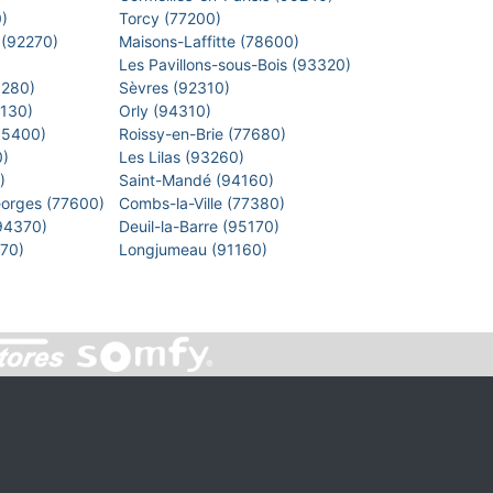
0)
Torcy (77200)
 (92270)
Maisons-Laffitte (78600)
)
Les Pavillons-sous-Bois (93320)
8280)
Sèvres (92310)
1130)
Orly (94310)
 (95400)
Roissy-en-Brie (77680)
0)
Les Lilas (93260)
0)
Saint-Mandé (94160)
eorges (77600)
Combs-la-Ville (77380)
(94370)
Deuil-la-Barre (95170)
7270)
Longjumeau (91160)