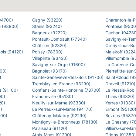
(94700)
Gagny (93220)
Charenton-le-
e (93800)
Stains (93240)
Pontoise (950
Bagneux (92220)
Cachan (9423
Pontault-Combault (77340)
Savigny-le-Te
Châtillon (92320)
Clichy-sous-Bo
Bois (94120)
Poissy (78300)
Malakoff (922
Villepinte (93420)
Villemomble (
)
Savigny-sur-Orge (91600)
La Garenne-Co
500)
Bagnolet (93170)
Pierrefitte-sur
0)
Sainte-Geneviève-des-Bois (91700)
Saint-Cloud (9
Tremblay-en-France (93290)
Draveil (91210
s (91100)
Conflans-Sainte-Honorine (78700)
Le Plessis-Rob
00)
Franconville (95130)
Thiais (94320)
20)
Neuilly-sur-Marne (93330)
Yerres (91330
0)
Le Perreux-sur-Marne (94170)
Ermont (95120
400)
Châtenay-Malabry (92290)
Bezons (9587
Montigny-le-Bretonneux (78180)
Le Chesnay (7
)
Palaiseau (91120)
Villiers-sur-M
)
Athis-Mons (91200)
Grigny (91350