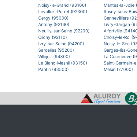
Noisy-le-Grand (93160)
Mantes-la-Jolie
Levallois-Perret (92300)
Rosny-sous-Boi
Cergy (95000)
Gennevilliers (9
Antony (92160)
Livry-Gargan (
Neuilly-sur-Seine (92200)
Alfortville (9414
Clichy (92110)
Choisy-le-Roi (
Ivry-sur-Seine (94200)
Noisy-le-Sec (
Sarcelles (95200)
Garges-lès-Gon
Villejuif (94800)
La Courneuve (
Le Blanc-Mesnil (93150)
Saint-Germain-
Pantin (93500)
Melun (77000)