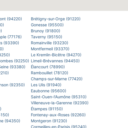
Pont (94220)
Brétigny-sur-Orge (91220)
00)
Gonesse (95500)
0)
Brunoy (91800)
mple (77176)
Taverny (95150)
is (93390)
Romainville (93230)
40)
Montfermeil (93370)
93250)
Le Kremlin-Bicêtre (94270)
lombes (92250)
Limeil-Brévannes (94450)
-Seine (93380)
Élancourt (78990)
2210)
Rambouillet (78120)
)
Champs-sur-Marne (77420)
inson (92350)
Les Ulis (91940)
Eaubonne (95600)
)
Saint-Ouen-l'Aumône (95310)
)
Villeneuve-la-Garenne (92390)
0)
Étampes (91150)
8150)
Fontenay-aux-Roses (92260)
arne (94350)
Montgeron (91230)
)
Cormeilles-en-Parisis (95240)