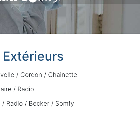
t Extérieurs
velle / Cordon / Chainette
laire / Radio
re / Radio / Becker / Somfy