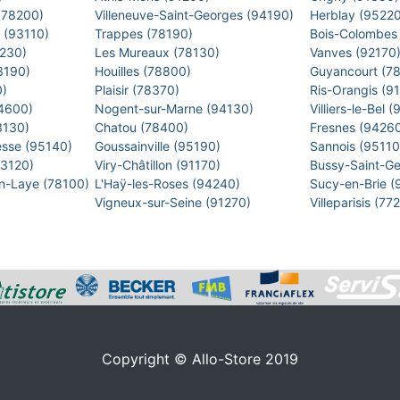
 (78200)
Villeneuve-Saint-Georges (94190)
Herblay (9522
s (93110)
Trappes (78190)
Bois-Colombes
2230)
Les Mureaux (78130)
Vanves (92170
93190)
Houilles (78800)
Guyancourt (7
0)
Plaisir (78370)
Ris-Orangis (9
94600)
Nogent-sur-Marne (94130)
Villiers-le-Bel
93130)
Chatou (78400)
Fresnes (9426
esse (95140)
Goussainville (95190)
Sannois (9511
93120)
Viry-Châtillon (91170)
Bussy-Saint-G
en-Laye (78100)
L'Haÿ-les-Roses (94240)
Sucy-en-Brie 
Vigneux-sur-Seine (91270)
Villeparisis (7
Copyright © Allo-Store 2019