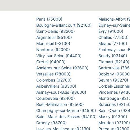
Paris (75000)
Maisons-Alfort 
Boulogne-Billancourt (92100)
Épinay-sur-Sein
Saint-Denis (93200)
Évry (91000)
Argenteuil (95100)
Chelles (77500)
Montreuil (93100)
Meaux (77100)
Nanterre (92000)
Fontenay-sous-
Vitry-sur-Seine (94400)
Bondy (93140)
Créteil (94000)
Clamart (92140
Asnières-sur-Seine (92600)
Sartrouville (78
Versailles (78000)
Bobigny (9300
Colombes (92700)
Sevran (93270)
Aubervilliers (93300)
Corbeil-Essonne
Aulnay-sous-Bois (93600)
Vincennes (943
Courbevoie (92400)
Montrouge (921
Rueil-Malmaison (92500)
Suresnes (9215
Champigny-sur-Marne (94500)
Saint-Ouen (93
Saint-Maur-des-Fossés (94100)
Massy (91300)
Drancy (93700)
Meudon (92190
Issy-les-Moulineaux (92130)
Puteaux (92800