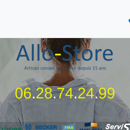
06
.
28
.
74
.
24
.
99