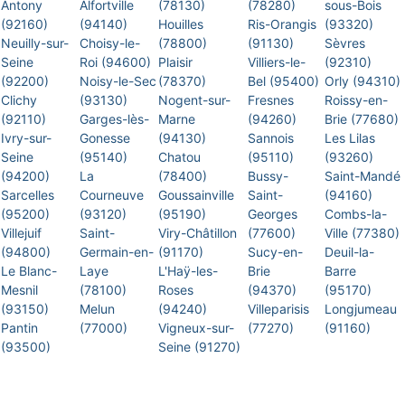
Antony
Alfortville
(78130)
(78280)
sous-Bois
(92160)
(94140)
Houilles
Ris-Orangis
(93320)
Neuilly-sur-
Choisy-le-
(78800)
(91130)
Sèvres
Seine
Roi (94600)
Plaisir
Villiers-le-
(92310)
(92200)
Noisy-le-Sec
(78370)
Bel (95400)
Orly (94310)
Clichy
(93130)
Nogent-sur-
Fresnes
Roissy-en-
(92110)
Garges-lès-
Marne
(94260)
Brie (77680)
Ivry-sur-
Gonesse
(94130)
Sannois
Les Lilas
Seine
(95140)
Chatou
(95110)
(93260)
(94200)
La
(78400)
Bussy-
Saint-Mandé
Sarcelles
Courneuve
Goussainville
Saint-
(94160)
(95200)
(93120)
(95190)
Georges
Combs-la-
Villejuif
Saint-
Viry-Châtillon
(77600)
Ville (77380)
(94800)
Germain-en-
(91170)
Sucy-en-
Deuil-la-
Le Blanc-
Laye
L'Haÿ-les-
Brie
Barre
Mesnil
(78100)
Roses
(94370)
(95170)
(93150)
Melun
(94240)
Villeparisis
Longjumeau
Pantin
(77000)
Vigneux-sur-
(77270)
(91160)
(93500)
Seine (91270)