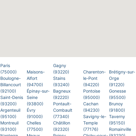
Paris
Gagny
(75000)
Maisons-
(93220)
Charenton-
Brétigny-sur-
Boulogne-
Alfort
Stains
le-Pont
Orge
Billancourt
(94700)
(93240)
(94220)
(91220)
(92100)
Épinay-sur-
Bagneux
Pontoise
Gonesse
Saint-Denis
Seine
(92220)
(95000)
(95500)
(93200)
(93800)
Pontault-
Cachan
Brunoy
Argenteuil
Évry
Combault
(94230)
(91800)
(95100)
(91000)
(77340)
Savigny-le-
Taverny
Montreuil
Chelles
Châtillon
Temple
(95150)
(93100)
(77500)
(92320)
(77176)
Romainville
Nanterre
Meaux
Poissy
Clichy-sous-
(93230)