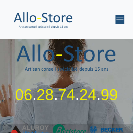
06
.
28
.
74
.
24
.
99