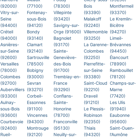
(92000)
(77100)
(78300)
Bois
Montfermeil
Vitry-sur-
Fontenay-
Villepinte
(93390)
(93370)
Seine
sous-Bois
(93420)
Malakoff
Le Kremlin-
(94400)
(94120)
Savigny-sur-
(92240)
Bicêtre
Créteil
Bondy
Orge (91600)
Villemomble
(94270)
(94000)
(93140)
Bagnolet
(93250)
Limeil-
Asnières-
Clamart
(93170)
La Garenne-
Brévannes
sur-Seine
(92140)
Sainte-
Colombes
(94450)
(92600)
Sartrouville
Geneviève-
(92250)
Élancourt
Versailles
(78500)
des-Bois
Pierrefitte-
(78990)
(78000)
Bobigny
(91700)
sur-Seine
Rambouillet
Colombes
(93000)
Tremblay-en-
(93380)
(78120)
(92700)
Sevran
France
Saint-Cloud
Champs-sur-
Aubervilliers
(93270)
(93290)
(92210)
Marne
(93300)
Corbeil-
Conflans-
Draveil
(77420)
Aulnay-
Essonnes
Sainte-
(91210)
Les Ulis
sous-Bois
(91100)
Honorine
Le Plessis-
(91940)
(93600)
Vincennes
(78700)
Robinson
Eaubonne
Courbevoie
(94300)
Franconville
(92350)
(95600)
(92400)
Montrouge
(95130)
Thiais
Saint-Ouen-
Rueil-
(92120)
Neuilly-sur-
(94320)
l'Aumône