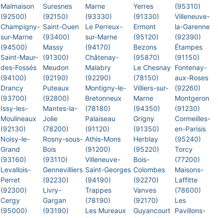
Malmaison
Suresnes
Marne
Yerres
(95310)
(92500)
(92150)
(93330)
(91330)
Villeneuve-
Champigny-
Saint-Ouen
Le Perreux-
Ermont
la-Garenne
sur-Marne
(93400)
sur-Marne
(95120)
(92390)
(94500)
Massy
(94170)
Bezons
Étampes
Saint-Maur-
(91300)
Châtenay-
(95870)
(91150)
des-Fossés
Meudon
Malabry
Le Chesnay
Fontenay-
(94100)
(92190)
(92290)
(78150)
aux-Roses
Drancy
Puteaux
Montigny-le-
Villiers-sur-
(92260)
(93700)
(92800)
Bretonneux
Marne
Montgeron
Issy-les-
Mantes-la-
(78180)
(94350)
(91230)
Moulineaux
Jolie
Palaiseau
Grigny
Cormeilles-
(92130)
(78200)
(91120)
(91350)
en-Parisis
Noisy-le-
Rosny-sous-
Athis-Mons
Herblay
(95240)
Grand
Bois
(91200)
(95220)
Torcy
(93160)
(93110)
Villeneuve-
Bois-
(77200)
Levallois-
Gennevilliers
Saint-Georges
Colombes
Maisons-
Perret
(92230)
(94190)
(92270)
Laffitte
(92300)
Livry-
Trappes
Vanves
(78600)
Cergy
Gargan
(78190)
(92170)
Les
(95000)
(93190)
Les Mureaux
Guyancourt
Pavillons-