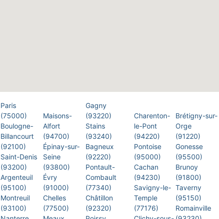
Paris
Gagny
(75000)
Maisons-
(93220)
Charenton-
Brétigny-sur-
Boulogne-
Alfort
Stains
le-Pont
Orge
Billancourt
(94700)
(93240)
(94220)
(91220)
(92100)
Épinay-sur-
Bagneux
Pontoise
Gonesse
Saint-Denis
Seine
(92220)
(95000)
(95500)
(93200)
(93800)
Pontault-
Cachan
Brunoy
Argenteuil
Évry
Combault
(94230)
(91800)
(95100)
(91000)
(77340)
Savigny-le-
Taverny
Montreuil
Chelles
Châtillon
Temple
(95150)
(93100)
(77500)
(92320)
(77176)
Romainville
Nanterre
Meaux
Poissy
Clichy-sous-
(93230)