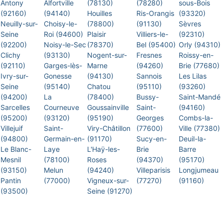
Antony
Alfortville
(78130)
(78280)
sous-Bois
(92160)
(94140)
Houilles
Ris-Orangis
(93320)
Neuilly-sur-
Choisy-le-
(78800)
(91130)
Sèvres
Seine
Roi (94600)
Plaisir
Villiers-le-
(92310)
(92200)
Noisy-le-Sec
(78370)
Bel (95400)
Orly (94310)
Clichy
(93130)
Nogent-sur-
Fresnes
Roissy-en-
(92110)
Garges-lès-
Marne
(94260)
Brie (77680)
Ivry-sur-
Gonesse
(94130)
Sannois
Les Lilas
Seine
(95140)
Chatou
(95110)
(93260)
(94200)
La
(78400)
Bussy-
Saint-Mandé
Sarcelles
Courneuve
Goussainville
Saint-
(94160)
(95200)
(93120)
(95190)
Georges
Combs-la-
Villejuif
Saint-
Viry-Châtillon
(77600)
Ville (77380)
(94800)
Germain-en-
(91170)
Sucy-en-
Deuil-la-
Le Blanc-
Laye
L'Haÿ-les-
Brie
Barre
Mesnil
(78100)
Roses
(94370)
(95170)
(93150)
Melun
(94240)
Villeparisis
Longjumeau
Pantin
(77000)
Vigneux-sur-
(77270)
(91160)
(93500)
Seine (91270)