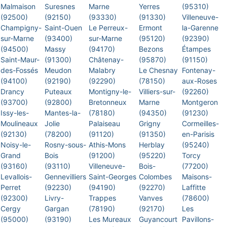
Malmaison
Suresnes
Marne
Yerres
(95310)
(92500)
(92150)
(93330)
(91330)
Villeneuve-
Champigny-
Saint-Ouen
Le Perreux-
Ermont
la-Garenne
sur-Marne
(93400)
sur-Marne
(95120)
(92390)
(94500)
Massy
(94170)
Bezons
Étampes
Saint-Maur-
(91300)
Châtenay-
(95870)
(91150)
des-Fossés
Meudon
Malabry
Le Chesnay
Fontenay-
(94100)
(92190)
(92290)
(78150)
aux-Roses
Drancy
Puteaux
Montigny-le-
Villiers-sur-
(92260)
(93700)
(92800)
Bretonneux
Marne
Montgeron
Issy-les-
Mantes-la-
(78180)
(94350)
(91230)
Moulineaux
Jolie
Palaiseau
Grigny
Cormeilles-
(92130)
(78200)
(91120)
(91350)
en-Parisis
Noisy-le-
Rosny-sous-
Athis-Mons
Herblay
(95240)
Grand
Bois
(91200)
(95220)
Torcy
(93160)
(93110)
Villeneuve-
Bois-
(77200)
Levallois-
Gennevilliers
Saint-Georges
Colombes
Maisons-
Perret
(92230)
(94190)
(92270)
Laffitte
(92300)
Livry-
Trappes
Vanves
(78600)
Cergy
Gargan
(78190)
(92170)
Les
(95000)
(93190)
Les Mureaux
Guyancourt
Pavillons-