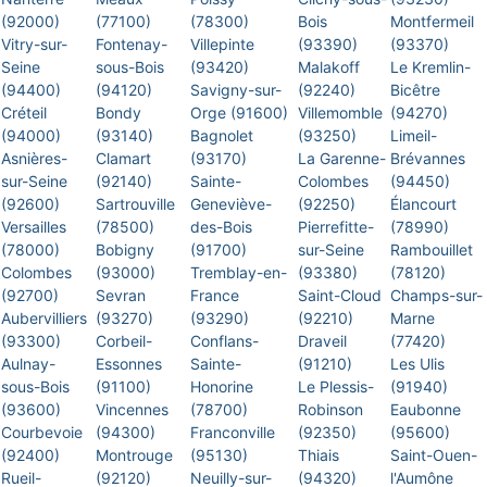
(92000)
(77100)
(78300)
Bois
Montfermeil
Vitry-sur-
Fontenay-
Villepinte
(93390)
(93370)
Seine
sous-Bois
(93420)
Malakoff
Le Kremlin-
(94400)
(94120)
Savigny-sur-
(92240)
Bicêtre
Créteil
Bondy
Orge (91600)
Villemomble
(94270)
(94000)
(93140)
Bagnolet
(93250)
Limeil-
Asnières-
Clamart
(93170)
La Garenne-
Brévannes
sur-Seine
(92140)
Sainte-
Colombes
(94450)
(92600)
Sartrouville
Geneviève-
(92250)
Élancourt
Versailles
(78500)
des-Bois
Pierrefitte-
(78990)
(78000)
Bobigny
(91700)
sur-Seine
Rambouillet
Colombes
(93000)
Tremblay-en-
(93380)
(78120)
(92700)
Sevran
France
Saint-Cloud
Champs-sur-
Aubervilliers
(93270)
(93290)
(92210)
Marne
(93300)
Corbeil-
Conflans-
Draveil
(77420)
Aulnay-
Essonnes
Sainte-
(91210)
Les Ulis
sous-Bois
(91100)
Honorine
Le Plessis-
(91940)
(93600)
Vincennes
(78700)
Robinson
Eaubonne
Courbevoie
(94300)
Franconville
(92350)
(95600)
(92400)
Montrouge
(95130)
Thiais
Saint-Ouen-
Rueil-
(92120)
Neuilly-sur-
(94320)
l'Aumône