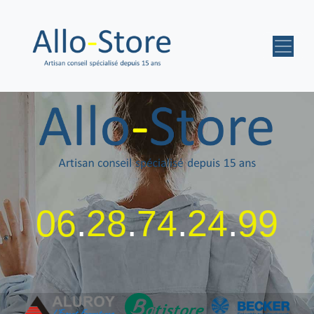
06
.
28
.
74
.
24
.
99