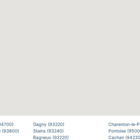
(94700)
Gagny (93220)
Charenton-le-
e (93800)
Stains (93240)
Pontoise (950
Bagneux (92220)
Cachan (9423