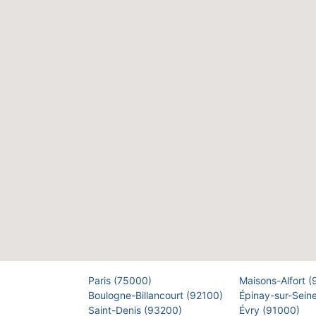
Paris (75000)
Maisons-Alfort 
Boulogne-Billancourt (92100)
Épinay-sur-Sein
Saint-Denis (93200)
Évry (91000)