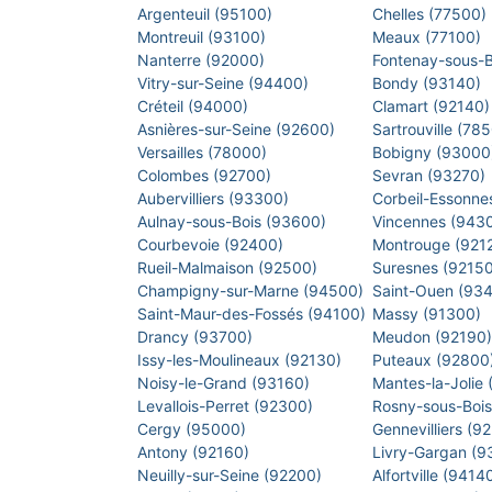
Argenteuil (95100)
Chelles (77500)
Montreuil (93100)
Meaux (77100)
Nanterre (92000)
Fontenay-sous-
Vitry-sur-Seine (94400)
Bondy (93140)
Créteil (94000)
Clamart (92140
Asnières-sur-Seine (92600)
Sartrouville (78
Versailles (78000)
Bobigny (9300
Colombes (92700)
Sevran (93270)
Aubervilliers (93300)
Corbeil-Essonne
Aulnay-sous-Bois (93600)
Vincennes (943
Courbevoie (92400)
Montrouge (921
Rueil-Malmaison (92500)
Suresnes (9215
Champigny-sur-Marne (94500)
Saint-Ouen (93
Saint-Maur-des-Fossés (94100)
Massy (91300)
Drancy (93700)
Meudon (92190
Issy-les-Moulineaux (92130)
Puteaux (92800
Noisy-le-Grand (93160)
Mantes-la-Jolie
Levallois-Perret (92300)
Rosny-sous-Boi
Cergy (95000)
Gennevilliers (9
Antony (92160)
Livry-Gargan (
Neuilly-sur-Seine (92200)
Alfortville (9414