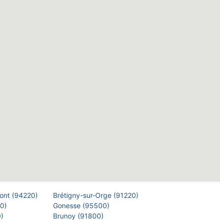
Pont (94220)
Brétigny-sur-Orge (91220)
00)
Gonesse (95500)
0)
Brunoy (91800)