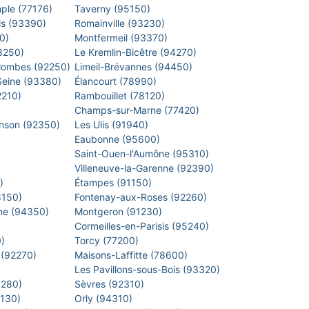
mple (77176)
Taverny (95150)
is (93390)
Romainville (93230)
40)
Montfermeil (93370)
93250)
Le Kremlin-Bicêtre (94270)
lombes (92250)
Limeil-Brévannes (94450)
-Seine (93380)
Élancourt (78990)
2210)
Rambouillet (78120)
)
Champs-sur-Marne (77420)
inson (92350)
Les Ulis (91940)
Eaubonne (95600)
)
Saint-Ouen-l'Aumône (95310)
)
Villeneuve-la-Garenne (92390)
0)
Étampes (91150)
8150)
Fontenay-aux-Roses (92260)
arne (94350)
Montgeron (91230)
)
Cormeilles-en-Parisis (95240)
0)
Torcy (77200)
 (92270)
Maisons-Laffitte (78600)
)
Les Pavillons-sous-Bois (93320)
8280)
Sèvres (92310)
1130)
Orly (94310)