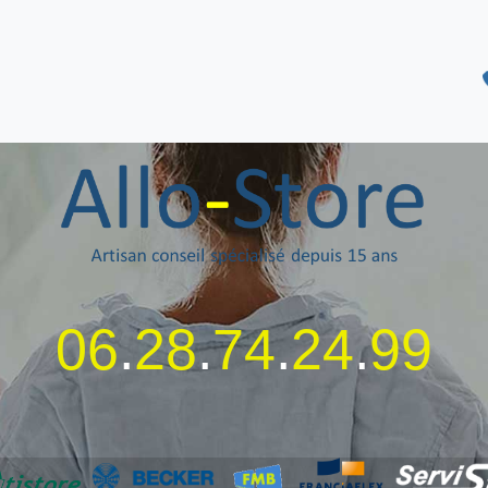
06
.
28
.
74
.
24
.
99