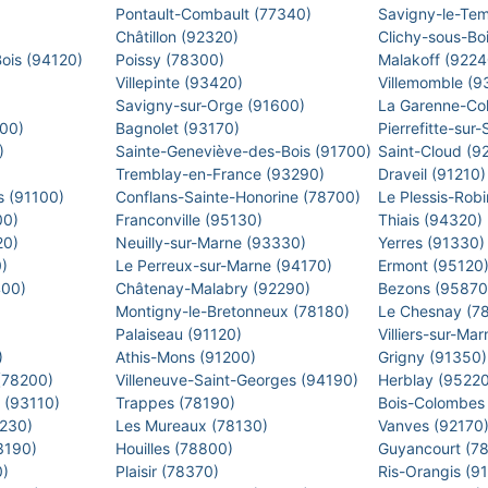
Pontault-Combault (77340)
Savigny-le-Te
Châtillon (92320)
Clichy-sous-Bo
Bois (94120)
Poissy (78300)
Malakoff (922
Villepinte (93420)
Villemomble (
)
Savigny-sur-Orge (91600)
La Garenne-Co
500)
Bagnolet (93170)
Pierrefitte-sur
0)
Sainte-Geneviève-des-Bois (91700)
Saint-Cloud (9
Tremblay-en-France (93290)
Draveil (91210
s (91100)
Conflans-Sainte-Honorine (78700)
Le Plessis-Rob
00)
Franconville (95130)
Thiais (94320)
20)
Neuilly-sur-Marne (93330)
Yerres (91330
0)
Le Perreux-sur-Marne (94170)
Ermont (95120
400)
Châtenay-Malabry (92290)
Bezons (9587
Montigny-le-Bretonneux (78180)
Le Chesnay (7
)
Palaiseau (91120)
Villiers-sur-M
)
Athis-Mons (91200)
Grigny (91350
 (78200)
Villeneuve-Saint-Georges (94190)
Herblay (9522
s (93110)
Trappes (78190)
Bois-Colombes
2230)
Les Mureaux (78130)
Vanves (92170
93190)
Houilles (78800)
Guyancourt (7
0)
Plaisir (78370)
Ris-Orangis (9