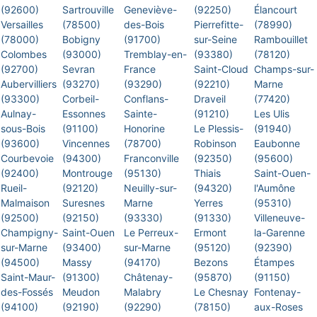
(92600)
Sartrouville
Geneviève-
(92250)
Élancourt
Versailles
(78500)
des-Bois
Pierrefitte-
(78990)
(78000)
Bobigny
(91700)
sur-Seine
Rambouillet
Colombes
(93000)
Tremblay-en-
(93380)
(78120)
(92700)
Sevran
France
Saint-Cloud
Champs-sur-
Aubervilliers
(93270)
(93290)
(92210)
Marne
(93300)
Corbeil-
Conflans-
Draveil
(77420)
Aulnay-
Essonnes
Sainte-
(91210)
Les Ulis
sous-Bois
(91100)
Honorine
Le Plessis-
(91940)
(93600)
Vincennes
(78700)
Robinson
Eaubonne
Courbevoie
(94300)
Franconville
(92350)
(95600)
(92400)
Montrouge
(95130)
Thiais
Saint-Ouen-
Rueil-
(92120)
Neuilly-sur-
(94320)
l'Aumône
Malmaison
Suresnes
Marne
Yerres
(95310)
(92500)
(92150)
(93330)
(91330)
Villeneuve-
Champigny-
Saint-Ouen
Le Perreux-
Ermont
la-Garenne
sur-Marne
(93400)
sur-Marne
(95120)
(92390)
(94500)
Massy
(94170)
Bezons
Étampes
Saint-Maur-
(91300)
Châtenay-
(95870)
(91150)
des-Fossés
Meudon
Malabry
Le Chesnay
Fontenay-
(94100)
(92190)
(92290)
(78150)
aux-Roses