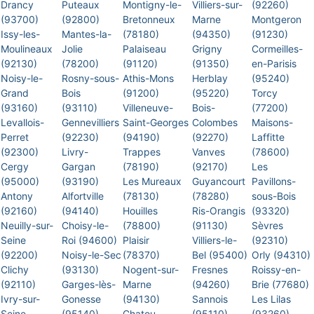
Drancy
Puteaux
Montigny-le-
Villiers-sur-
(92260)
(93700)
(92800)
Bretonneux
Marne
Montgeron
Issy-les-
Mantes-la-
(78180)
(94350)
(91230)
Moulineaux
Jolie
Palaiseau
Grigny
Cormeilles-
(92130)
(78200)
(91120)
(91350)
en-Parisis
Noisy-le-
Rosny-sous-
Athis-Mons
Herblay
(95240)
Grand
Bois
(91200)
(95220)
Torcy
(93160)
(93110)
Villeneuve-
Bois-
(77200)
Levallois-
Gennevilliers
Saint-Georges
Colombes
Maisons-
Perret
(92230)
(94190)
(92270)
Laffitte
(92300)
Livry-
Trappes
Vanves
(78600)
Cergy
Gargan
(78190)
(92170)
Les
(95000)
(93190)
Les Mureaux
Guyancourt
Pavillons-
Antony
Alfortville
(78130)
(78280)
sous-Bois
(92160)
(94140)
Houilles
Ris-Orangis
(93320)
Neuilly-sur-
Choisy-le-
(78800)
(91130)
Sèvres
Seine
Roi (94600)
Plaisir
Villiers-le-
(92310)
(92200)
Noisy-le-Sec
(78370)
Bel (95400)
Orly (94310)
Clichy
(93130)
Nogent-sur-
Fresnes
Roissy-en-
(92110)
Garges-lès-
Marne
(94260)
Brie (77680)
Ivry-sur-
Gonesse
(94130)
Sannois
Les Lilas
Seine
(95140)
Chatou
(95110)
(93260)