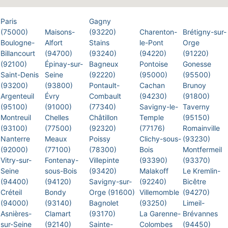
Paris
Gagny
(75000)
Maisons-
(93220)
Charenton-
Brétigny-sur-
Boulogne-
Alfort
Stains
le-Pont
Orge
Billancourt
(94700)
(93240)
(94220)
(91220)
(92100)
Épinay-sur-
Bagneux
Pontoise
Gonesse
Saint-Denis
Seine
(92220)
(95000)
(95500)
(93200)
(93800)
Pontault-
Cachan
Brunoy
Argenteuil
Évry
Combault
(94230)
(91800)
(95100)
(91000)
(77340)
Savigny-le-
Taverny
Montreuil
Chelles
Châtillon
Temple
(95150)
(93100)
(77500)
(92320)
(77176)
Romainville
Nanterre
Meaux
Poissy
Clichy-sous-
(93230)
(92000)
(77100)
(78300)
Bois
Montfermeil
Vitry-sur-
Fontenay-
Villepinte
(93390)
(93370)
Seine
sous-Bois
(93420)
Malakoff
Le Kremlin-
(94400)
(94120)
Savigny-sur-
(92240)
Bicêtre
Créteil
Bondy
Orge (91600)
Villemomble
(94270)
(94000)
(93140)
Bagnolet
(93250)
Limeil-
Asnières-
Clamart
(93170)
La Garenne-
Brévannes
sur-Seine
(92140)
Sainte-
Colombes
(94450)