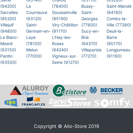
(94200)
La
(78400)
Bussy-
Saint-Mandé
Sarcelles
Courneuve
Goussainville
Saint-
(94160)
(95200)
(93120)
(95190)
Georges
Combs-la-
Villejuif
Saint-
Viry-Châtillon
(77600)
Ville (77380)
(94800)
Germain-en-
(91170)
Sucy-en-
Deuil-la-
Le Blanc-
Laye
L'Haÿ-les-
Brie
Barre
Mesnil
(78100)
Roses
(94370)
(95170)
(93150)
Melun
(94240)
Villeparisis
Longjumeau
Pantin
(77000)
Vigneux-sur-
(77270)
(91160)
(93500)
Seine (91270)
Copyright © Allo-Store 2019