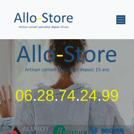
06
.
28
.
74
.
24
.
99