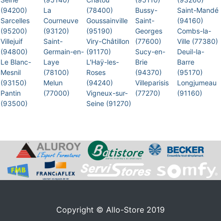
(94200)
La
(78400)
Bussy-
Saint-Mandé
Sarcelles
Courneuve
Goussainville
Saint-
(94160)
(95200)
(93120)
(95190)
Georges
Combs-la-
Villejuif
Saint-
Viry-Châtillon
(77600)
Ville (77380)
(94800)
Germain-en-
(91170)
Sucy-en-
Deuil-la-
Le Blanc-
Laye
L'Haÿ-les-
Brie
Barre
Mesnil
(78100)
Roses
(94370)
(95170)
(93150)
Melun
(94240)
Villeparisis
Longjumeau
Pantin
(77000)
Vigneux-sur-
(77270)
(91160)
(93500)
Seine (91270)
Copyright © Allo-Store 2019