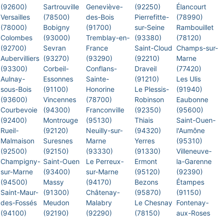
(92600)
Sartrouville
Geneviève-
(92250)
Élancourt
Versailles
(78500)
des-Bois
Pierrefitte-
(78990)
(78000)
Bobigny
(91700)
sur-Seine
Rambouillet
Colombes
(93000)
Tremblay-en-
(93380)
(78120)
(92700)
Sevran
France
Saint-Cloud
Champs-sur-
Aubervilliers
(93270)
(93290)
(92210)
Marne
(93300)
Corbeil-
Conflans-
Draveil
(77420)
Aulnay-
Essonnes
Sainte-
(91210)
Les Ulis
sous-Bois
(91100)
Honorine
Le Plessis-
(91940)
(93600)
Vincennes
(78700)
Robinson
Eaubonne
Courbevoie
(94300)
Franconville
(92350)
(95600)
(92400)
Montrouge
(95130)
Thiais
Saint-Ouen-
Rueil-
(92120)
Neuilly-sur-
(94320)
l'Aumône
Malmaison
Suresnes
Marne
Yerres
(95310)
(92500)
(92150)
(93330)
(91330)
Villeneuve-
Champigny-
Saint-Ouen
Le Perreux-
Ermont
la-Garenne
sur-Marne
(93400)
sur-Marne
(95120)
(92390)
(94500)
Massy
(94170)
Bezons
Étampes
Saint-Maur-
(91300)
Châtenay-
(95870)
(91150)
des-Fossés
Meudon
Malabry
Le Chesnay
Fontenay-
(94100)
(92190)
(92290)
(78150)
aux-Roses