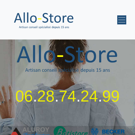
06
.
28
.
74
.
24
.
99