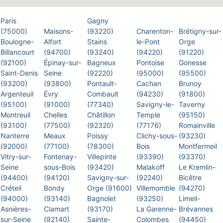
Paris
Gagny
(75000)
Maisons-
(93220)
Charenton-
Brétigny-sur-
Boulogne-
Alfort
Stains
le-Pont
Orge
Billancourt
(94700)
(93240)
(94220)
(91220)
(92100)
Épinay-sur-
Bagneux
Pontoise
Gonesse
Saint-Denis
Seine
(92220)
(95000)
(95500)
(93200)
(93800)
Pontault-
Cachan
Brunoy
Argenteuil
Évry
Combault
(94230)
(91800)
(95100)
(91000)
(77340)
Savigny-le-
Taverny
Montreuil
Chelles
Châtillon
Temple
(95150)
(93100)
(77500)
(92320)
(77176)
Romainville
Nanterre
Meaux
Poissy
Clichy-sous-
(93230)
(92000)
(77100)
(78300)
Bois
Montfermeil
Vitry-sur-
Fontenay-
Villepinte
(93390)
(93370)
Seine
sous-Bois
(93420)
Malakoff
Le Kremlin-
(94400)
(94120)
Savigny-sur-
(92240)
Bicêtre
Créteil
Bondy
Orge (91600)
Villemomble
(94270)
(94000)
(93140)
Bagnolet
(93250)
Limeil-
Asnières-
Clamart
(93170)
La Garenne-
Brévannes
sur-Seine
(92140)
Sainte-
Colombes
(94450)