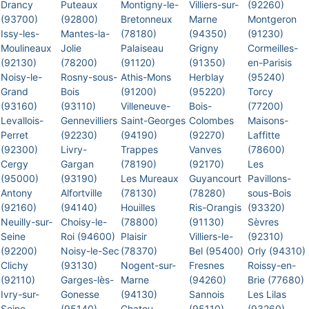
Drancy
Puteaux
Montigny-le-
Villiers-sur-
(92260)
(93700)
(92800)
Bretonneux
Marne
Montgeron
Issy-les-
Mantes-la-
(78180)
(94350)
(91230)
Moulineaux
Jolie
Palaiseau
Grigny
Cormeilles-
(92130)
(78200)
(91120)
(91350)
en-Parisis
Noisy-le-
Rosny-sous-
Athis-Mons
Herblay
(95240)
Grand
Bois
(91200)
(95220)
Torcy
(93160)
(93110)
Villeneuve-
Bois-
(77200)
Levallois-
Gennevilliers
Saint-Georges
Colombes
Maisons-
Perret
(92230)
(94190)
(92270)
Laffitte
(92300)
Livry-
Trappes
Vanves
(78600)
Cergy
Gargan
(78190)
(92170)
Les
(95000)
(93190)
Les Mureaux
Guyancourt
Pavillons-
Antony
Alfortville
(78130)
(78280)
sous-Bois
(92160)
(94140)
Houilles
Ris-Orangis
(93320)
Neuilly-sur-
Choisy-le-
(78800)
(91130)
Sèvres
Seine
Roi (94600)
Plaisir
Villiers-le-
(92310)
(92200)
Noisy-le-Sec
(78370)
Bel (95400)
Orly (94310)
Clichy
(93130)
Nogent-sur-
Fresnes
Roissy-en-
(92110)
Garges-lès-
Marne
(94260)
Brie (77680)
Ivry-sur-
Gonesse
(94130)
Sannois
Les Lilas
Seine
(95140)
Chatou
(95110)
(93260)