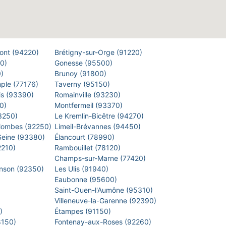
Pont (94220)
Brétigny-sur-Orge (91220)
00)
Gonesse (95500)
0)
Brunoy (91800)
mple (77176)
Taverny (95150)
is (93390)
Romainville (93230)
40)
Montfermeil (93370)
93250)
Le Kremlin-Bicêtre (94270)
lombes (92250)
Limeil-Brévannes (94450)
-Seine (93380)
Élancourt (78990)
2210)
Rambouillet (78120)
)
Champs-sur-Marne (77420)
inson (92350)
Les Ulis (91940)
Eaubonne (95600)
)
Saint-Ouen-l'Aumône (95310)
)
Villeneuve-la-Garenne (92390)
0)
Étampes (91150)
8150)
Fontenay-aux-Roses (92260)