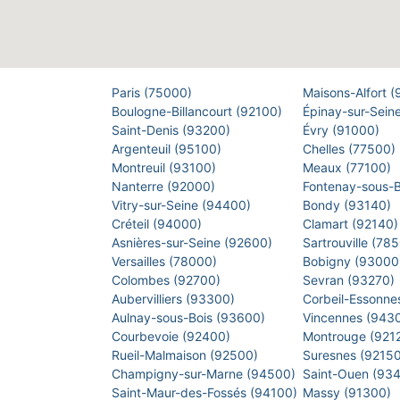
Paris (75000)
Maisons-Alfort 
Boulogne-Billancourt (92100)
Épinay-sur-Sein
Saint-Denis (93200)
Évry (91000)
Argenteuil (95100)
Chelles (77500)
Montreuil (93100)
Meaux (77100)
Nanterre (92000)
Fontenay-sous-
Vitry-sur-Seine (94400)
Bondy (93140)
Créteil (94000)
Clamart (92140
Asnières-sur-Seine (92600)
Sartrouville (78
Versailles (78000)
Bobigny (9300
Colombes (92700)
Sevran (93270)
Aubervilliers (93300)
Corbeil-Essonne
Aulnay-sous-Bois (93600)
Vincennes (943
Courbevoie (92400)
Montrouge (921
Rueil-Malmaison (92500)
Suresnes (9215
Champigny-sur-Marne (94500)
Saint-Ouen (93
Saint-Maur-des-Fossés (94100)
Massy (91300)