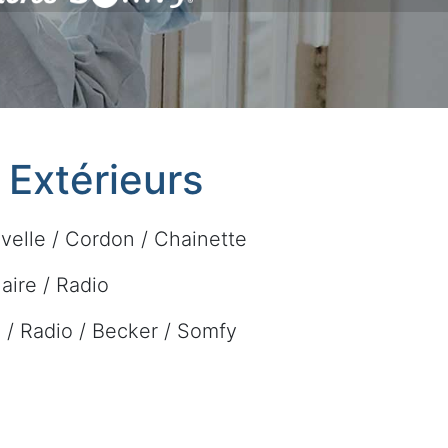
t Extérieurs
velle / Cordon / Chainette
laire / Radio
re / Radio / Becker / Somfy