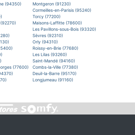
arne (94350)
Montgeron (91230)
)
Cormeilles-en-Parisis (95240)
0)
Torcy (77200)
 (92270)
Maisons-Laffitte (78600)
)
Les Pavillons-sous-Bois (93320)
8280)
Sèvres (92310)
1130)
Orly (94310)
 (95400)
Roissy-en-Brie (77680)
0)
Les Lilas (93260)
0)
Saint-Mandé (94160)
eorges (77600)
Combs-la-Ville (77380)
(94370)
Deuil-la-Barre (95170)
7270)
Longjumeau (91160)