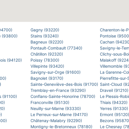
(94700)
Gagny (93220)
Charenton-le-
e (93800)
Stains (93240)
Pontoise (950
Bagneux (92220)
Cachan (9423
Pontault-Combault (77340)
Savigny-le-Te
Châtillon (92320)
Clichy-sous-Bo
Bois (94120)
Poissy (78300)
Malakoff (922
Villepinte (93420)
Villemomble (
)
Savigny-sur-Orge (91600)
La Garenne-Co
500)
Bagnolet (93170)
Pierrefitte-sur
0)
Sainte-Geneviève-des-Bois (91700)
Saint-Cloud (9
Tremblay-en-France (93290)
Draveil (91210
s (91100)
Conflans-Sainte-Honorine (78700)
Le Plessis-Rob
00)
Franconville (95130)
Thiais (94320)
20)
Neuilly-sur-Marne (93330)
Yerres (91330
0)
Le Perreux-sur-Marne (94170)
Ermont (95120
400)
Châtenay-Malabry (92290)
Bezons (9587
Montigny-le-Bretonneux (78180)
Le Chesnay (7