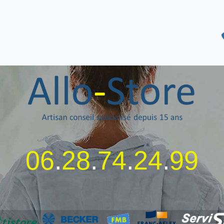
06
.
28
.
74
.
24
.
99