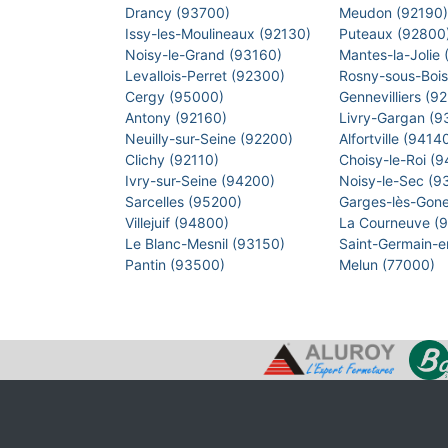
Drancy (93700)
Meudon (92190
Issy-les-Moulineaux (92130)
Puteaux (92800
Noisy-le-Grand (93160)
Mantes-la-Jolie
Levallois-Perret (92300)
Rosny-sous-Boi
Cergy (95000)
Gennevilliers (9
Antony (92160)
Livry-Gargan (
Neuilly-sur-Seine (92200)
Alfortville (9414
Clichy (92110)
Choisy-le-Roi (
Ivry-sur-Seine (94200)
Noisy-le-Sec (
Sarcelles (95200)
Garges-lès-Gon
Villejuif (94800)
La Courneuve (
Le Blanc-Mesnil (93150)
Saint-Germain-
Pantin (93500)
Melun (77000)