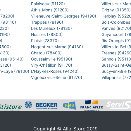
)
Palaiseau (91120)
Villiers-sur-M
)
Athis-Mons (91200)
Grigny (91350
 (78200)
Villeneuve-Saint-Georges (94190)
Herblay (9522
s (93110)
Trappes (78190)
Bois-Colombes
2230)
Les Mureaux (78130)
Vanves (92170
93190)
Houilles (78800)
Guyancourt (7
0)
Plaisir (78370)
Ris-Orangis (9
94600)
Nogent-sur-Marne (94130)
Villiers-le-Bel
93130)
Chatou (78400)
Fresnes (9426
esse (95140)
Goussainville (95190)
Sannois (9511
93120)
Viry-Châtillon (91170)
Bussy-Saint-G
en-Laye (78100)
L'Haÿ-les-Roses (94240)
Sucy-en-Brie 
Vigneux-sur-Seine (91270)
Villeparisis (7
Copyright © Allo-Store 2019