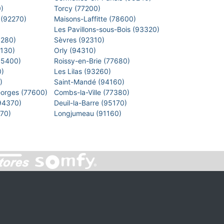
0)
Torcy (77200)
 (92270)
Maisons-Laffitte (78600)
)
Les Pavillons-sous-Bois (93320)
8280)
Sèvres (92310)
1130)
Orly (94310)
 (95400)
Roissy-en-Brie (77680)
0)
Les Lilas (93260)
0)
Saint-Mandé (94160)
eorges (77600)
Combs-la-Ville (77380)
(94370)
Deuil-la-Barre (95170)
7270)
Longjumeau (91160)