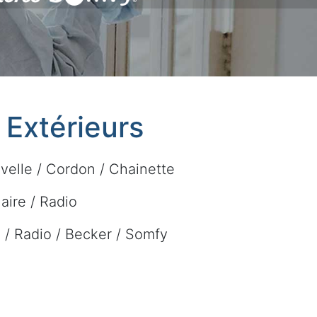
t Extérieurs
velle / Cordon / Chainette
laire / Radio
re / Radio / Becker / Somfy