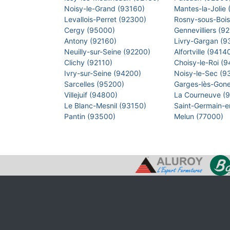
Noisy-le-Grand (93160)
Mantes-la-Jolie
Levallois-Perret (92300)
Rosny-sous-Boi
Cergy (95000)
Gennevilliers (9
Antony (92160)
Livry-Gargan (
Neuilly-sur-Seine (92200)
Alfortville (9414
Clichy (92110)
Choisy-le-Roi (
Ivry-sur-Seine (94200)
Noisy-le-Sec (
Sarcelles (95200)
Garges-lès-Gon
Villejuif (94800)
La Courneuve (
Le Blanc-Mesnil (93150)
Saint-Germain-
Pantin (93500)
Melun (77000)