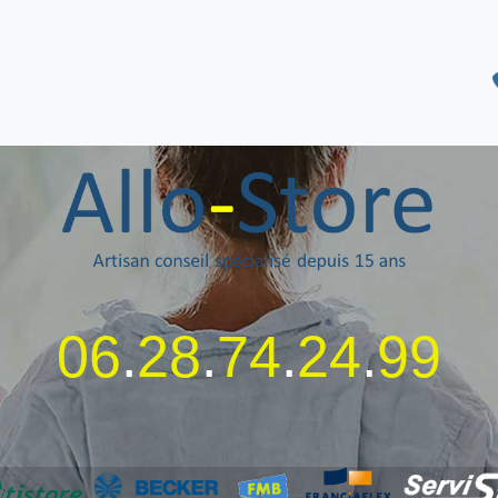
06
.
28
.
74
.
24
.
99