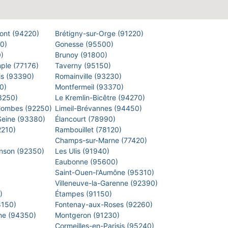
Pont (94220)
Brétigny-sur-Orge (91220)
00)
Gonesse (95500)
0)
Brunoy (91800)
mple (77176)
Taverny (95150)
is (93390)
Romainville (93230)
40)
Montfermeil (93370)
93250)
Le Kremlin-Bicêtre (94270)
lombes (92250)
Limeil-Brévannes (94450)
-Seine (93380)
Élancourt (78990)
2210)
Rambouillet (78120)
)
Champs-sur-Marne (77420)
inson (92350)
Les Ulis (91940)
Eaubonne (95600)
)
Saint-Ouen-l'Aumône (95310)
)
Villeneuve-la-Garenne (92390)
0)
Étampes (91150)
8150)
Fontenay-aux-Roses (92260)
arne (94350)
Montgeron (91230)
)
Cormeilles-en-Parisis (95240)