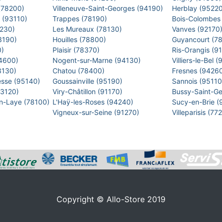
 (78200)
Villeneuve-Saint-Georges (94190)
Herblay (9522
s (93110)
Trappes (78190)
Bois-Colombes
2230)
Les Mureaux (78130)
Vanves (92170
93190)
Houilles (78800)
Guyancourt (7
0)
Plaisir (78370)
Ris-Orangis (9
94600)
Nogent-sur-Marne (94130)
Villiers-le-Bel
93130)
Chatou (78400)
Fresnes (9426
esse (95140)
Goussainville (95190)
Sannois (9511
93120)
Viry-Châtillon (91170)
Bussy-Saint-G
en-Laye (78100)
L'Haÿ-les-Roses (94240)
Sucy-en-Brie 
Vigneux-sur-Seine (91270)
Villeparisis (7
Copyright © Allo-Store 2019