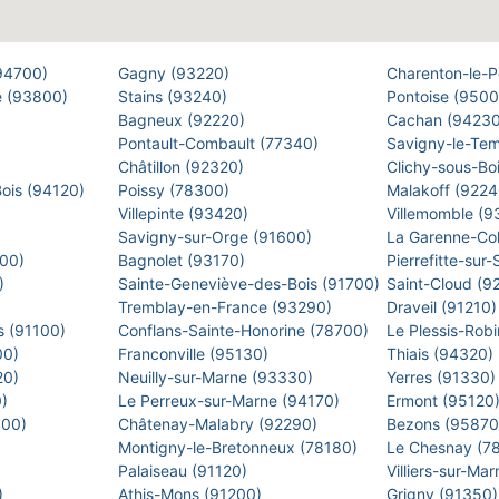
(94700)
Gagny (93220)
Charenton-le-
e (93800)
Stains (93240)
Pontoise (950
Bagneux (92220)
Cachan (9423
Pontault-Combault (77340)
Savigny-le-Te
Châtillon (92320)
Clichy-sous-Bo
Bois (94120)
Poissy (78300)
Malakoff (922
Villepinte (93420)
Villemomble (
)
Savigny-sur-Orge (91600)
La Garenne-Co
500)
Bagnolet (93170)
Pierrefitte-sur
0)
Sainte-Geneviève-des-Bois (91700)
Saint-Cloud (9
Tremblay-en-France (93290)
Draveil (91210
s (91100)
Conflans-Sainte-Honorine (78700)
Le Plessis-Rob
00)
Franconville (95130)
Thiais (94320)
20)
Neuilly-sur-Marne (93330)
Yerres (91330
0)
Le Perreux-sur-Marne (94170)
Ermont (95120
400)
Châtenay-Malabry (92290)
Bezons (9587
Montigny-le-Bretonneux (78180)
Le Chesnay (7
)
Palaiseau (91120)
Villiers-sur-M
)
Athis-Mons (91200)
Grigny (91350