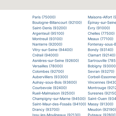
Paris (75000)
Maisons-Alfort 
Boulogne-Billancourt (92100)
Épinay-sur-Sein
Saint-Denis (93200)
Évry (91000)
Argenteuil (95100)
Chelles (77500)
Montreuil (93100)
Meaux (77100)
Nanterre (92000)
Fontenay-sous-
Vitry-sur-Seine (94400)
Bondy (93140)
Créteil (94000)
Clamart (92140
Asnières-sur-Seine (92600)
Sartrouville (78
Versailles (78000)
Bobigny (9300
Colombes (92700)
Sevran (93270)
Aubervilliers (93300)
Corbeil-Essonne
Aulnay-sous-Bois (93600)
Vincennes (943
Courbevoie (92400)
Montrouge (921
Rueil-Malmaison (92500)
Suresnes (9215
Champigny-sur-Marne (94500)
Saint-Ouen (93
Saint-Maur-des-Fossés (94100)
Massy (91300)
Drancy (93700)
Meudon (92190
Issy-les-Moulineaux (92130)
Puteaux (92800