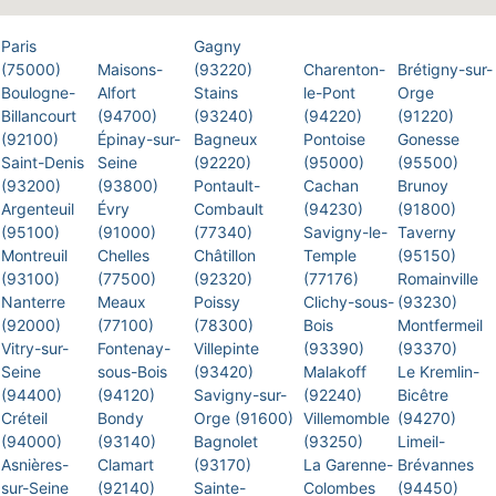
Paris
Gagny
(75000)
Maisons-
(93220)
Charenton-
Brétigny-sur-
Boulogne-
Alfort
Stains
le-Pont
Orge
Billancourt
(94700)
(93240)
(94220)
(91220)
(92100)
Épinay-sur-
Bagneux
Pontoise
Gonesse
Saint-Denis
Seine
(92220)
(95000)
(95500)
(93200)
(93800)
Pontault-
Cachan
Brunoy
Argenteuil
Évry
Combault
(94230)
(91800)
(95100)
(91000)
(77340)
Savigny-le-
Taverny
Montreuil
Chelles
Châtillon
Temple
(95150)
(93100)
(77500)
(92320)
(77176)
Romainville
Nanterre
Meaux
Poissy
Clichy-sous-
(93230)
(92000)
(77100)
(78300)
Bois
Montfermeil
Vitry-sur-
Fontenay-
Villepinte
(93390)
(93370)
Seine
sous-Bois
(93420)
Malakoff
Le Kremlin-
(94400)
(94120)
Savigny-sur-
(92240)
Bicêtre
Créteil
Bondy
Orge (91600)
Villemomble
(94270)
(94000)
(93140)
Bagnolet
(93250)
Limeil-
Asnières-
Clamart
(93170)
La Garenne-
Brévannes
sur-Seine
(92140)
Sainte-
Colombes
(94450)