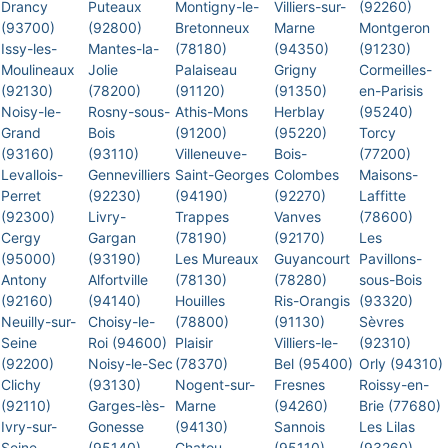
Drancy
Puteaux
Montigny-le-
Villiers-sur-
(92260)
(93700)
(92800)
Bretonneux
Marne
Montgeron
Issy-les-
Mantes-la-
(78180)
(94350)
(91230)
Moulineaux
Jolie
Palaiseau
Grigny
Cormeilles-
(92130)
(78200)
(91120)
(91350)
en-Parisis
Noisy-le-
Rosny-sous-
Athis-Mons
Herblay
(95240)
Grand
Bois
(91200)
(95220)
Torcy
(93160)
(93110)
Villeneuve-
Bois-
(77200)
Levallois-
Gennevilliers
Saint-Georges
Colombes
Maisons-
Perret
(92230)
(94190)
(92270)
Laffitte
(92300)
Livry-
Trappes
Vanves
(78600)
Cergy
Gargan
(78190)
(92170)
Les
(95000)
(93190)
Les Mureaux
Guyancourt
Pavillons-
Antony
Alfortville
(78130)
(78280)
sous-Bois
(92160)
(94140)
Houilles
Ris-Orangis
(93320)
Neuilly-sur-
Choisy-le-
(78800)
(91130)
Sèvres
Seine
Roi (94600)
Plaisir
Villiers-le-
(92310)
(92200)
Noisy-le-Sec
(78370)
Bel (95400)
Orly (94310)
Clichy
(93130)
Nogent-sur-
Fresnes
Roissy-en-
(92110)
Garges-lès-
Marne
(94260)
Brie (77680)
Ivry-sur-
Gonesse
(94130)
Sannois
Les Lilas
Seine
(95140)
Chatou
(95110)
(93260)