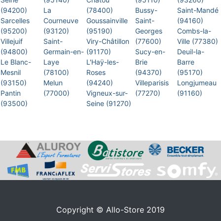
(94200)
La
(78400)
Bussy-
Saint-Mandé
Sarcelles
Courneuve
Goussainville
Saint-
(94160)
(95200)
(93120)
(95190)
Georges
Combs-la-
Villejuif
Saint-
Viry-Châtillon
(77600)
Ville (77380)
(94800)
Germain-en-
(91170)
Sucy-en-
Deuil-la-
Le Blanc-
Laye
L'Haÿ-les-
Brie
Barre
Mesnil
(78100)
Roses
(94370)
(95170)
(93150)
Melun
(94240)
Villeparisis
Longjumeau
Pantin
(77000)
Vigneux-sur-
(77270)
(91160)
(93500)
Seine (91270)
Copyright © Allo-Store 2019