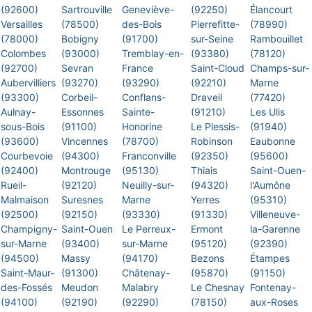
(92600)
Sartrouville
Geneviève-
(92250)
Élancourt
Versailles
(78500)
des-Bois
Pierrefitte-
(78990)
(78000)
Bobigny
(91700)
sur-Seine
Rambouillet
Colombes
(93000)
Tremblay-en-
(93380)
(78120)
(92700)
Sevran
France
Saint-Cloud
Champs-sur-
Aubervilliers
(93270)
(93290)
(92210)
Marne
(93300)
Corbeil-
Conflans-
Draveil
(77420)
Aulnay-
Essonnes
Sainte-
(91210)
Les Ulis
sous-Bois
(91100)
Honorine
Le Plessis-
(91940)
(93600)
Vincennes
(78700)
Robinson
Eaubonne
Courbevoie
(94300)
Franconville
(92350)
(95600)
(92400)
Montrouge
(95130)
Thiais
Saint-Ouen-
Rueil-
(92120)
Neuilly-sur-
(94320)
l'Aumône
Malmaison
Suresnes
Marne
Yerres
(95310)
(92500)
(92150)
(93330)
(91330)
Villeneuve-
Champigny-
Saint-Ouen
Le Perreux-
Ermont
la-Garenne
sur-Marne
(93400)
sur-Marne
(95120)
(92390)
(94500)
Massy
(94170)
Bezons
Étampes
Saint-Maur-
(91300)
Châtenay-
(95870)
(91150)
des-Fossés
Meudon
Malabry
Le Chesnay
Fontenay-
(94100)
(92190)
(92290)
(78150)
aux-Roses