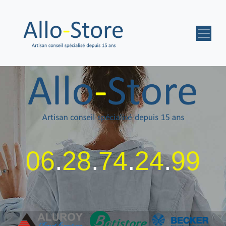
06
.
28
.
74
.
24
.
99