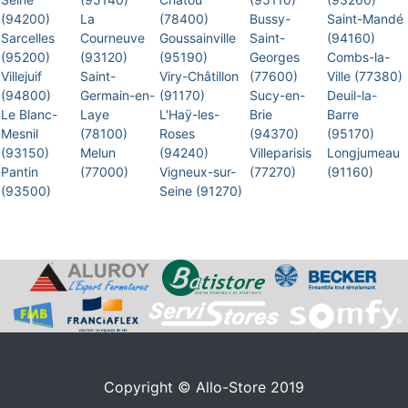
(94200)
La
(78400)
Bussy-
Saint-Mandé
Sarcelles
Courneuve
Goussainville
Saint-
(94160)
(95200)
(93120)
(95190)
Georges
Combs-la-
Villejuif
Saint-
Viry-Châtillon
(77600)
Ville (77380)
(94800)
Germain-en-
(91170)
Sucy-en-
Deuil-la-
Le Blanc-
Laye
L'Haÿ-les-
Brie
Barre
Mesnil
(78100)
Roses
(94370)
(95170)
(93150)
Melun
(94240)
Villeparisis
Longjumeau
Pantin
(77000)
Vigneux-sur-
(77270)
(91160)
(93500)
Seine (91270)
Copyright © Allo-Store 2019