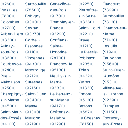
(92600)
Sartrouville
Geneviève-
(92250)
Élancourt
Versailles
(78500)
des-Bois
Pierrefitte-
(78990)
(78000)
Bobigny
(91700)
sur-Seine
Rambouillet
Colombes
(93000)
Tremblay-en-
(93380)
(78120)
(92700)
Sevran
France
Saint-Cloud
Champs-sur-
Aubervilliers
(93270)
(93290)
(92210)
Marne
(93300)
Corbeil-
Conflans-
Draveil
(77420)
Aulnay-
Essonnes
Sainte-
(91210)
Les Ulis
sous-Bois
(91100)
Honorine
Le Plessis-
(91940)
(93600)
Vincennes
(78700)
Robinson
Eaubonne
Courbevoie
(94300)
Franconville
(92350)
(95600)
(92400)
Montrouge
(95130)
Thiais
Saint-Ouen-
Rueil-
(92120)
Neuilly-sur-
(94320)
l'Aumône
Malmaison
Suresnes
Marne
Yerres
(95310)
(92500)
(92150)
(93330)
(91330)
Villeneuve-
Champigny-
Saint-Ouen
Le Perreux-
Ermont
la-Garenne
sur-Marne
(93400)
sur-Marne
(95120)
(92390)
(94500)
Massy
(94170)
Bezons
Étampes
Saint-Maur-
(91300)
Châtenay-
(95870)
(91150)
des-Fossés
Meudon
Malabry
Le Chesnay
Fontenay-
(94100)
(92190)
(92290)
(78150)
aux-Roses