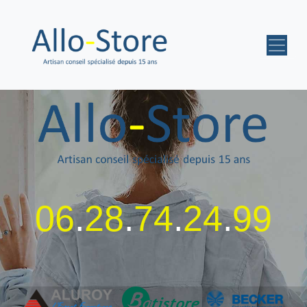
06
.
28
.
74
.
24
.
99