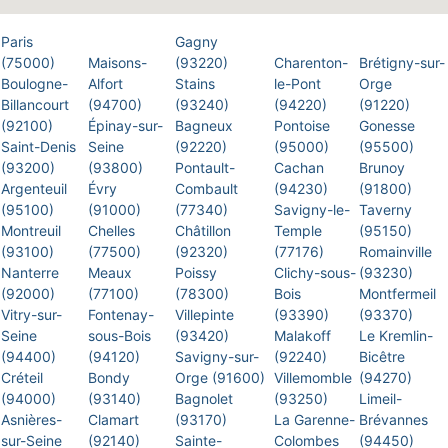
Paris
Gagny
(75000)
Maisons-
(93220)
Charenton-
Brétigny-sur-
Boulogne-
Alfort
Stains
le-Pont
Orge
Billancourt
(94700)
(93240)
(94220)
(91220)
(92100)
Épinay-sur-
Bagneux
Pontoise
Gonesse
Saint-Denis
Seine
(92220)
(95000)
(95500)
(93200)
(93800)
Pontault-
Cachan
Brunoy
Argenteuil
Évry
Combault
(94230)
(91800)
(95100)
(91000)
(77340)
Savigny-le-
Taverny
Montreuil
Chelles
Châtillon
Temple
(95150)
(93100)
(77500)
(92320)
(77176)
Romainville
Nanterre
Meaux
Poissy
Clichy-sous-
(93230)
(92000)
(77100)
(78300)
Bois
Montfermeil
Vitry-sur-
Fontenay-
Villepinte
(93390)
(93370)
Seine
sous-Bois
(93420)
Malakoff
Le Kremlin-
(94400)
(94120)
Savigny-sur-
(92240)
Bicêtre
Créteil
Bondy
Orge (91600)
Villemomble
(94270)
(94000)
(93140)
Bagnolet
(93250)
Limeil-
Asnières-
Clamart
(93170)
La Garenne-
Brévannes
sur-Seine
(92140)
Sainte-
Colombes
(94450)