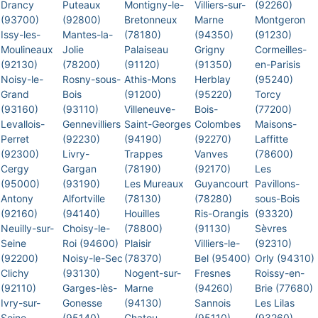
Drancy
Puteaux
Montigny-le-
Villiers-sur-
(92260)
(93700)
(92800)
Bretonneux
Marne
Montgeron
Issy-les-
Mantes-la-
(78180)
(94350)
(91230)
Moulineaux
Jolie
Palaiseau
Grigny
Cormeilles-
(92130)
(78200)
(91120)
(91350)
en-Parisis
Noisy-le-
Rosny-sous-
Athis-Mons
Herblay
(95240)
Grand
Bois
(91200)
(95220)
Torcy
(93160)
(93110)
Villeneuve-
Bois-
(77200)
Levallois-
Gennevilliers
Saint-Georges
Colombes
Maisons-
Perret
(92230)
(94190)
(92270)
Laffitte
(92300)
Livry-
Trappes
Vanves
(78600)
Cergy
Gargan
(78190)
(92170)
Les
(95000)
(93190)
Les Mureaux
Guyancourt
Pavillons-
Antony
Alfortville
(78130)
(78280)
sous-Bois
(92160)
(94140)
Houilles
Ris-Orangis
(93320)
Neuilly-sur-
Choisy-le-
(78800)
(91130)
Sèvres
Seine
Roi (94600)
Plaisir
Villiers-le-
(92310)
(92200)
Noisy-le-Sec
(78370)
Bel (95400)
Orly (94310)
Clichy
(93130)
Nogent-sur-
Fresnes
Roissy-en-
(92110)
Garges-lès-
Marne
(94260)
Brie (77680)
Ivry-sur-
Gonesse
(94130)
Sannois
Les Lilas
Seine
(95140)
Chatou
(95110)
(93260)