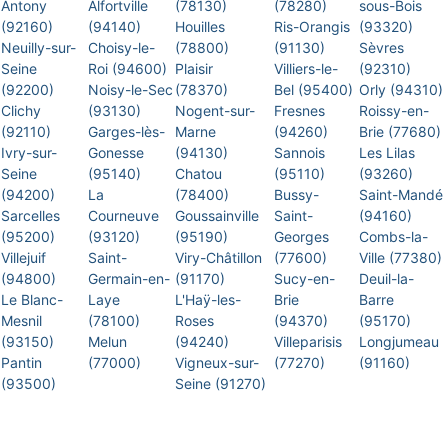
Antony
Alfortville
(78130)
(78280)
sous-Bois
(92160)
(94140)
Houilles
Ris-Orangis
(93320)
Neuilly-sur-
Choisy-le-
(78800)
(91130)
Sèvres
Seine
Roi (94600)
Plaisir
Villiers-le-
(92310)
(92200)
Noisy-le-Sec
(78370)
Bel (95400)
Orly (94310)
Clichy
(93130)
Nogent-sur-
Fresnes
Roissy-en-
(92110)
Garges-lès-
Marne
(94260)
Brie (77680)
Ivry-sur-
Gonesse
(94130)
Sannois
Les Lilas
Seine
(95140)
Chatou
(95110)
(93260)
(94200)
La
(78400)
Bussy-
Saint-Mandé
Sarcelles
Courneuve
Goussainville
Saint-
(94160)
(95200)
(93120)
(95190)
Georges
Combs-la-
Villejuif
Saint-
Viry-Châtillon
(77600)
Ville (77380)
(94800)
Germain-en-
(91170)
Sucy-en-
Deuil-la-
Le Blanc-
Laye
L'Haÿ-les-
Brie
Barre
Mesnil
(78100)
Roses
(94370)
(95170)
(93150)
Melun
(94240)
Villeparisis
Longjumeau
Pantin
(77000)
Vigneux-sur-
(77270)
(91160)
(93500)
Seine (91270)