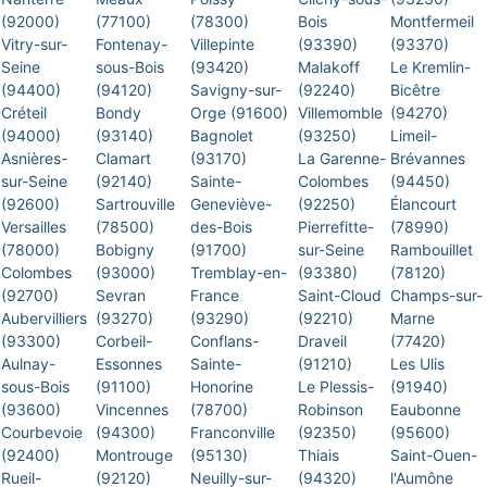
(92000)
(77100)
(78300)
Bois
Montfermeil
Vitry-sur-
Fontenay-
Villepinte
(93390)
(93370)
Seine
sous-Bois
(93420)
Malakoff
Le Kremlin-
(94400)
(94120)
Savigny-sur-
(92240)
Bicêtre
Créteil
Bondy
Orge (91600)
Villemomble
(94270)
(94000)
(93140)
Bagnolet
(93250)
Limeil-
Asnières-
Clamart
(93170)
La Garenne-
Brévannes
sur-Seine
(92140)
Sainte-
Colombes
(94450)
(92600)
Sartrouville
Geneviève-
(92250)
Élancourt
Versailles
(78500)
des-Bois
Pierrefitte-
(78990)
(78000)
Bobigny
(91700)
sur-Seine
Rambouillet
Colombes
(93000)
Tremblay-en-
(93380)
(78120)
(92700)
Sevran
France
Saint-Cloud
Champs-sur-
Aubervilliers
(93270)
(93290)
(92210)
Marne
(93300)
Corbeil-
Conflans-
Draveil
(77420)
Aulnay-
Essonnes
Sainte-
(91210)
Les Ulis
sous-Bois
(91100)
Honorine
Le Plessis-
(91940)
(93600)
Vincennes
(78700)
Robinson
Eaubonne
Courbevoie
(94300)
Franconville
(92350)
(95600)
(92400)
Montrouge
(95130)
Thiais
Saint-Ouen-
Rueil-
(92120)
Neuilly-sur-
(94320)
l'Aumône