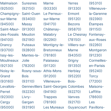
Malmaison
Suresnes
Marne
Yerres
(95310)
(92500)
(92150)
(93330)
(91330)
Villeneuve-
Champigny-
Saint-Ouen
Le Perreux-
Ermont
la-Garenne
sur-Marne
(93400)
sur-Marne
(95120)
(92390)
(94500)
Massy
(94170)
Bezons
Étampes
Saint-Maur-
(91300)
Châtenay-
(95870)
(91150)
des-Fossés
Meudon
Malabry
Le Chesnay
Fontenay-
(94100)
(92190)
(92290)
(78150)
aux-Roses
Drancy
Puteaux
Montigny-le-
Villiers-sur-
(92260)
(93700)
(92800)
Bretonneux
Marne
Montgeron
Issy-les-
Mantes-la-
(78180)
(94350)
(91230)
Moulineaux
Jolie
Palaiseau
Grigny
Cormeilles-
(92130)
(78200)
(91120)
(91350)
en-Parisis
Noisy-le-
Rosny-sous-
Athis-Mons
Herblay
(95240)
Grand
Bois
(91200)
(95220)
Torcy
(93160)
(93110)
Villeneuve-
Bois-
(77200)
Levallois-
Gennevilliers
Saint-Georges
Colombes
Maisons-
Perret
(92230)
(94190)
(92270)
Laffitte
(92300)
Livry-
Trappes
Vanves
(78600)
Cergy
Gargan
(78190)
(92170)
Les
(95000)
(93190)
Les Mureaux
Guyancourt
Pavillons-