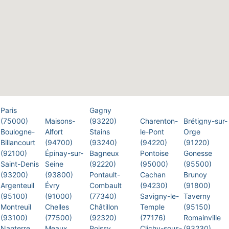
Paris
Gagny
(75000)
Maisons-
(93220)
Charenton-
Brétigny-sur-
Boulogne-
Alfort
Stains
le-Pont
Orge
Billancourt
(94700)
(93240)
(94220)
(91220)
(92100)
Épinay-sur-
Bagneux
Pontoise
Gonesse
Saint-Denis
Seine
(92220)
(95000)
(95500)
(93200)
(93800)
Pontault-
Cachan
Brunoy
Argenteuil
Évry
Combault
(94230)
(91800)
(95100)
(91000)
(77340)
Savigny-le-
Taverny
Montreuil
Chelles
Châtillon
Temple
(95150)
(93100)
(77500)
(92320)
(77176)
Romainville
Nanterre
Meaux
Poissy
Clichy-sous-
(93230)