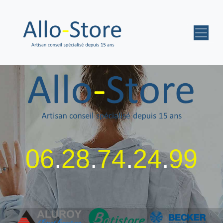
06
.
28
.
74
.
24
.
99