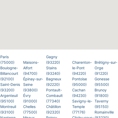
Paris
Gagny
(75000)
Maisons-
(93220)
Charenton-
Brétigny-sur-
Boulogne-
Alfort
Stains
le-Pont
Orge
Billancourt
(94700)
(93240)
(94220)
(91220)
(92100)
Épinay-sur-
Bagneux
Pontoise
Gonesse
Saint-Denis
Seine
(92220)
(95000)
(95500)
(93200)
(93800)
Pontault-
Cachan
Brunoy
Argenteuil
Évry
Combault
(94230)
(91800)
(95100)
(91000)
(77340)
Savigny-le-
Taverny
Montreuil
Chelles
Châtillon
Temple
(95150)
(93100)
(77500)
(92320)
(77176)
Romainville
Nanterre
Meaux
Poissy
Clichy-sous-
(93230)