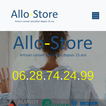
06
.
28
.
74
.
24
.
99