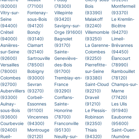
(92000)
(77100)
(78300)
Bois
Montfermeil
Vitry-sur-
Fontenay-
Villepinte
(93390)
(93370)
Seine
sous-Bois
(93420)
Malakoff
Le Kremlin-
(94400)
(94120)
Savigny-sur-
(92240)
Bicêtre
Créteil
Bondy
Orge (91600)
Villemomble
(94270)
(94000)
(93140)
Bagnolet
(93250)
Limeil-
Asnières-
Clamart
(93170)
La Garenne-
Brévannes
sur-Seine
(92140)
Sainte-
Colombes
(94450)
(92600)
Sartrouville
Geneviève-
(92250)
Élancourt
Versailles
(78500)
des-Bois
Pierrefitte-
(78990)
(78000)
Bobigny
(91700)
sur-Seine
Rambouillet
Colombes
(93000)
Tremblay-en-
(93380)
(78120)
(92700)
Sevran
France
Saint-Cloud
Champs-sur-
Aubervilliers
(93270)
(93290)
(92210)
Marne
(93300)
Corbeil-
Conflans-
Draveil
(77420)
Aulnay-
Essonnes
Sainte-
(91210)
Les Ulis
sous-Bois
(91100)
Honorine
Le Plessis-
(91940)
(93600)
Vincennes
(78700)
Robinson
Eaubonne
Courbevoie
(94300)
Franconville
(92350)
(95600)
(92400)
Montrouge
(95130)
Thiais
Saint-Ouen-
Rueil-
(92120)
Neuilly-sur-
(94320)
l'Aumône