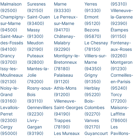
Malmaison
Suresnes
Marne
Yerres
(95310)
(92500)
(92150)
(93330)
(91330)
Villeneuve-
Champigny-
Saint-Ouen
Le Perreux-
Ermont
la-Garenne
sur-Marne
(93400)
sur-Marne
(95120)
(92390)
(94500)
Massy
(94170)
Bezons
Étampes
Saint-Maur-
(91300)
Châtenay-
(95870)
(91150)
des-Fossés
Meudon
Malabry
Le Chesnay
Fontenay-
(94100)
(92190)
(92290)
(78150)
aux-Roses
Drancy
Puteaux
Montigny-le-
Villiers-sur-
(92260)
(93700)
(92800)
Bretonneux
Marne
Montgeron
Issy-les-
Mantes-la-
(78180)
(94350)
(91230)
Moulineaux
Jolie
Palaiseau
Grigny
Cormeilles-
(92130)
(78200)
(91120)
(91350)
en-Parisis
Noisy-le-
Rosny-sous-
Athis-Mons
Herblay
(95240)
Grand
Bois
(91200)
(95220)
Torcy
(93160)
(93110)
Villeneuve-
Bois-
(77200)
Levallois-
Gennevilliers
Saint-Georges
Colombes
Maisons-
Perret
(92230)
(94190)
(92270)
Laffitte
(92300)
Livry-
Trappes
Vanves
(78600)
Cergy
Gargan
(78190)
(92170)
Les
(95000)
(93190)
Les Mureaux
Guyancourt
Pavillons-