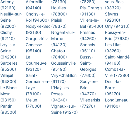
Antony
Alfortville
(78130)
(78280)
sous-Bois
(92160)
(94140)
Houilles
Ris-Orangis
(93320)
Neuilly-sur-
Choisy-le-
(78800)
(91130)
Sèvres
Seine
Roi (94600)
Plaisir
Villiers-le-
(92310)
(92200)
Noisy-le-Sec
(78370)
Bel (95400)
Orly (94310)
Clichy
(93130)
Nogent-sur-
Fresnes
Roissy-en-
(92110)
Garges-lès-
Marne
(94260)
Brie (77680)
Ivry-sur-
Gonesse
(94130)
Sannois
Les Lilas
Seine
(95140)
Chatou
(95110)
(93260)
(94200)
La
(78400)
Bussy-
Saint-Mandé
Sarcelles
Courneuve
Goussainville
Saint-
(94160)
(95200)
(93120)
(95190)
Georges
Combs-la-
Villejuif
Saint-
Viry-Châtillon
(77600)
Ville (77380)
(94800)
Germain-en-
(91170)
Sucy-en-
Deuil-la-
Le Blanc-
Laye
L'Haÿ-les-
Brie
Barre
Mesnil
(78100)
Roses
(94370)
(95170)
(93150)
Melun
(94240)
Villeparisis
Longjumeau
Pantin
(77000)
Vigneux-sur-
(77270)
(91160)
(93500)
Seine (91270)