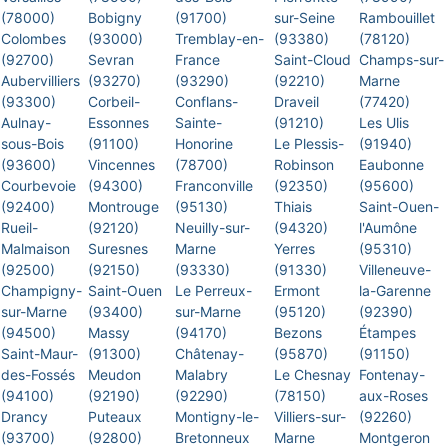
(78000)
Bobigny
(91700)
sur-Seine
Rambouillet
Colombes
(93000)
Tremblay-en-
(93380)
(78120)
(92700)
Sevran
France
Saint-Cloud
Champs-sur-
Aubervilliers
(93270)
(93290)
(92210)
Marne
(93300)
Corbeil-
Conflans-
Draveil
(77420)
Aulnay-
Essonnes
Sainte-
(91210)
Les Ulis
sous-Bois
(91100)
Honorine
Le Plessis-
(91940)
(93600)
Vincennes
(78700)
Robinson
Eaubonne
Courbevoie
(94300)
Franconville
(92350)
(95600)
(92400)
Montrouge
(95130)
Thiais
Saint-Ouen-
Rueil-
(92120)
Neuilly-sur-
(94320)
l'Aumône
Malmaison
Suresnes
Marne
Yerres
(95310)
(92500)
(92150)
(93330)
(91330)
Villeneuve-
Champigny-
Saint-Ouen
Le Perreux-
Ermont
la-Garenne
sur-Marne
(93400)
sur-Marne
(95120)
(92390)
(94500)
Massy
(94170)
Bezons
Étampes
Saint-Maur-
(91300)
Châtenay-
(95870)
(91150)
des-Fossés
Meudon
Malabry
Le Chesnay
Fontenay-
(94100)
(92190)
(92290)
(78150)
aux-Roses
Drancy
Puteaux
Montigny-le-
Villiers-sur-
(92260)
(93700)
(92800)
Bretonneux
Marne
Montgeron