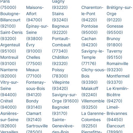
Paris
Gagny
(75000)
Maisons-
(93220)
Charenton-
Brétigny-sur-
Boulogne-
Alfort
Stains
le-Pont
Orge
Billancourt
(94700)
(93240)
(94220)
(91220)
(92100)
Épinay-sur-
Bagneux
Pontoise
Gonesse
Saint-Denis
Seine
(92220)
(95000)
(95500)
(93200)
(93800)
Pontault-
Cachan
Brunoy
Argenteuil
Évry
Combault
(94230)
(91800)
(95100)
(91000)
(77340)
Savigny-le-
Taverny
Montreuil
Chelles
Châtillon
Temple
(95150)
(93100)
(77500)
(92320)
(77176)
Romainville
Nanterre
Meaux
Poissy
Clichy-sous-
(93230)
(92000)
(77100)
(78300)
Bois
Montfermeil
Vitry-sur-
Fontenay-
Villepinte
(93390)
(93370)
Seine
sous-Bois
(93420)
Malakoff
Le Kremlin-
(94400)
(94120)
Savigny-sur-
(92240)
Bicêtre
Créteil
Bondy
Orge (91600)
Villemomble
(94270)
(94000)
(93140)
Bagnolet
(93250)
Limeil-
Asnières-
Clamart
(93170)
La Garenne-
Brévannes
sur-Seine
(92140)
Sainte-
Colombes
(94450)
(92600)
Sartrouville
Geneviève-
(92250)
Élancourt
Versailles
(78500)
des-Bois
Pierrefitte-
(78990)