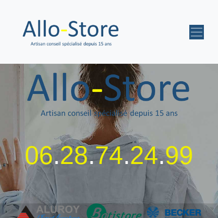
06
.
28
.
74
.
24
.
99