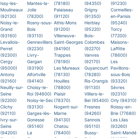
Issy-les-
Mantes-la-
(78180)
(94350)
(91230)
Moulineaux
Jolie
Palaiseau
Grigny
Cormeilles-
(92130)
(78200)
(91120)
(91350)
en-Parisis
Noisy-le-
Rosny-sous-
Athis-Mons
Herblay
(95240)
Grand
Bois
(91200)
(95220)
Torcy
(93160)
(93110)
Villeneuve-
Bois-
(77200)
Levallois-
Gennevilliers
Saint-Georges
Colombes
Maisons-
Perret
(92230)
(94190)
(92270)
Laffitte
(92300)
Livry-
Trappes
Vanves
(78600)
Cergy
Gargan
(78190)
(92170)
Les
(95000)
(93190)
Les Mureaux
Guyancourt
Pavillons-
Antony
Alfortville
(78130)
(78280)
sous-Bois
(92160)
(94140)
Houilles
Ris-Orangis
(93320)
Neuilly-sur-
Choisy-le-
(78800)
(91130)
Sèvres
Seine
Roi (94600)
Plaisir
Villiers-le-
(92310)
(92200)
Noisy-le-Sec
(78370)
Bel (95400)
Orly (94310)
Clichy
(93130)
Nogent-sur-
Fresnes
Roissy-en-
(92110)
Garges-lès-
Marne
(94260)
Brie (77680)
Ivry-sur-
Gonesse
(94130)
Sannois
Les Lilas
Seine
(95140)
Chatou
(95110)
(93260)
(94200)
La
(78400)
Bussy-
Saint-Mandé