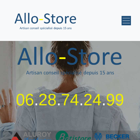
06
.
28
.
74
.
24
.
99