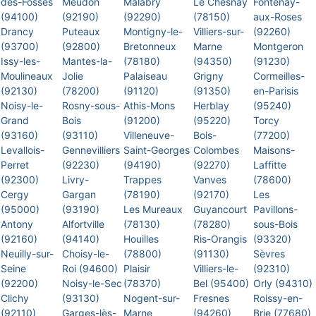
des-Fossés
Meudon
Malabry
Le Chesnay
Fontenay-
(94100)
(92190)
(92290)
(78150)
aux-Roses
Drancy
Puteaux
Montigny-le-
Villiers-sur-
(92260)
(93700)
(92800)
Bretonneux
Marne
Montgeron
Issy-les-
Mantes-la-
(78180)
(94350)
(91230)
Moulineaux
Jolie
Palaiseau
Grigny
Cormeilles-
(92130)
(78200)
(91120)
(91350)
en-Parisis
Noisy-le-
Rosny-sous-
Athis-Mons
Herblay
(95240)
Grand
Bois
(91200)
(95220)
Torcy
(93160)
(93110)
Villeneuve-
Bois-
(77200)
Levallois-
Gennevilliers
Saint-Georges
Colombes
Maisons-
Perret
(92230)
(94190)
(92270)
Laffitte
(92300)
Livry-
Trappes
Vanves
(78600)
Cergy
Gargan
(78190)
(92170)
Les
(95000)
(93190)
Les Mureaux
Guyancourt
Pavillons-
Antony
Alfortville
(78130)
(78280)
sous-Bois
(92160)
(94140)
Houilles
Ris-Orangis
(93320)
Neuilly-sur-
Choisy-le-
(78800)
(91130)
Sèvres
Seine
Roi (94600)
Plaisir
Villiers-le-
(92310)
(92200)
Noisy-le-Sec
(78370)
Bel (95400)
Orly (94310)
Clichy
(93130)
Nogent-sur-
Fresnes
Roissy-en-
(92110)
Garges-lès-
Marne
(94260)
Brie (77680)