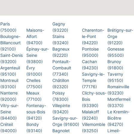
Paris
Gagny
(75000)
Maisons-
(93220)
Charenton-
Brétigny-sur-
Boulogne-
Alfort
Stains
le-Pont
Orge
Billancourt
(94700)
(93240)
(94220)
(91220)
(92100)
Épinay-sur-
Bagneux
Pontoise
Gonesse
Saint-Denis
Seine
(92220)
(95000)
(95500)
(93200)
(93800)
Pontault-
Cachan
Brunoy
Argenteuil
Évry
Combault
(94230)
(91800)
(95100)
(91000)
(77340)
Savigny-le-
Taverny
Montreuil
Chelles
Châtillon
Temple
(95150)
(93100)
(77500)
(92320)
(77176)
Romainville
Nanterre
Meaux
Poissy
Clichy-sous-
(93230)
(92000)
(77100)
(78300)
Bois
Montfermeil
Vitry-sur-
Fontenay-
Villepinte
(93390)
(93370)
Seine
sous-Bois
(93420)
Malakoff
Le Kremlin-
(94400)
(94120)
Savigny-sur-
(92240)
Bicêtre
Créteil
Bondy
Orge (91600)
Villemomble
(94270)
(94000)
(93140)
Bagnolet
(93250)
Limeil-