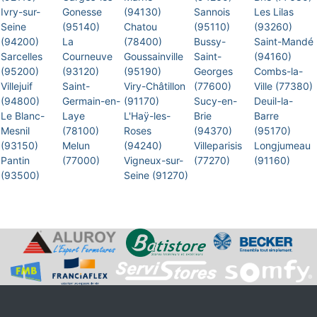
Ivry-sur-
Gonesse
(94130)
Sannois
Les Lilas
Seine
(95140)
Chatou
(95110)
(93260)
(94200)
La
(78400)
Bussy-
Saint-Mandé
Sarcelles
Courneuve
Goussainville
Saint-
(94160)
(95200)
(93120)
(95190)
Georges
Combs-la-
Villejuif
Saint-
Viry-Châtillon
(77600)
Ville (77380)
(94800)
Germain-en-
(91170)
Sucy-en-
Deuil-la-
Le Blanc-
Laye
L'Haÿ-les-
Brie
Barre
Mesnil
(78100)
Roses
(94370)
(95170)
(93150)
Melun
(94240)
Villeparisis
Longjumeau
Pantin
(77000)
Vigneux-sur-
(77270)
(91160)
(93500)
Seine (91270)