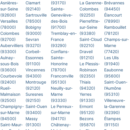
Asnières-
Clamart
(93170)
La Garenne-
Brévannes
sur-Seine
(92140)
Sainte-
Colombes
(94450)
(92600)
Sartrouville
Geneviève-
(92250)
Élancourt
Versailles
(78500)
des-Bois
Pierrefitte-
(78990)
(78000)
Bobigny
(91700)
sur-Seine
Rambouillet
Colombes
(93000)
Tremblay-en-
(93380)
(78120)
(92700)
Sevran
France
Saint-Cloud
Champs-sur-
Aubervilliers
(93270)
(93290)
(92210)
Marne
(93300)
Corbeil-
Conflans-
Draveil
(77420)
Aulnay-
Essonnes
Sainte-
(91210)
Les Ulis
sous-Bois
(91100)
Honorine
Le Plessis-
(91940)
(93600)
Vincennes
(78700)
Robinson
Eaubonne
Courbevoie
(94300)
Franconville
(92350)
(95600)
(92400)
Montrouge
(95130)
Thiais
Saint-Ouen-
Rueil-
(92120)
Neuilly-sur-
(94320)
l'Aumône
Malmaison
Suresnes
Marne
Yerres
(95310)
(92500)
(92150)
(93330)
(91330)
Villeneuve-
Champigny-
Saint-Ouen
Le Perreux-
Ermont
la-Garenne
sur-Marne
(93400)
sur-Marne
(95120)
(92390)
(94500)
Massy
(94170)
Bezons
Étampes
Saint-Maur-
(91300)
Châtenay-
(95870)
(91150)