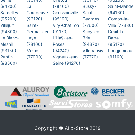
(94200)
La
(78400)
Bussy-
Saint-Mandé
Sarcelles
Courneuve
Goussainville
Saint-
(94160)
(95200)
(93120)
(95190)
Georges
Combs-la-
Villejuif
Saint-
Viry-Châtillon
(77600)
Ville (77380)
(94800)
Germain-en-
(91170)
Sucy-en-
Deuil-la-
Le Blanc-
Laye
L'Haÿ-les-
Brie
Barre
Mesnil
(78100)
Roses
(94370)
(95170)
(93150)
Melun
(94240)
Villeparisis
Longjumeau
Pantin
(77000)
Vigneux-sur-
(77270)
(91160)
(93500)
Seine (91270)
Copyright © Allo-Store 2019