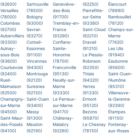
(92600)
Sartrouville
Geneviève-
(92250)
Élancourt
Versailles
(78500)
des-Bois
Pierrefitte-
(78990)
(78000)
Bobigny
(91700)
sur-Seine
Rambouillet
Colombes
(93000)
Tremblay-en-
(93380)
(78120)
(92700)
Sevran
France
Saint-Cloud
Champs-sur-
Aubervilliers
(93270)
(93290)
(92210)
Marne
(93300)
Corbeil-
Conflans-
Draveil
(77420)
Aulnay-
Essonnes
Sainte-
(91210)
Les Ulis
sous-Bois
(91100)
Honorine
Le Plessis-
(91940)
(93600)
Vincennes
(78700)
Robinson
Eaubonne
Courbevoie
(94300)
Franconville
(92350)
(95600)
(92400)
Montrouge
(95130)
Thiais
Saint-Ouen-
Rueil-
(92120)
Neuilly-sur-
(94320)
l'Aumône
Malmaison
Suresnes
Marne
Yerres
(95310)
(92500)
(92150)
(93330)
(91330)
Villeneuve-
Champigny-
Saint-Ouen
Le Perreux-
Ermont
la-Garenne
sur-Marne
(93400)
sur-Marne
(95120)
(92390)
(94500)
Massy
(94170)
Bezons
Étampes
Saint-Maur-
(91300)
Châtenay-
(95870)
(91150)
des-Fossés
Meudon
Malabry
Le Chesnay
Fontenay-
(94100)
(92190)
(92290)
(78150)
aux-Roses