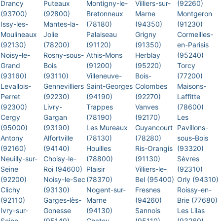
Drancy
Puteaux
Montigny-le-
Villiers-sur-
(92260)
(93700)
(92800)
Bretonneux
Marne
Montgeron
Issy-les-
Mantes-la-
(78180)
(94350)
(91230)
Moulineaux
Jolie
Palaiseau
Grigny
Cormeilles-
(92130)
(78200)
(91120)
(91350)
en-Parisis
Noisy-le-
Rosny-sous-
Athis-Mons
Herblay
(95240)
Grand
Bois
(91200)
(95220)
Torcy
(93160)
(93110)
Villeneuve-
Bois-
(77200)
Levallois-
Gennevilliers
Saint-Georges
Colombes
Maisons-
Perret
(92230)
(94190)
(92270)
Laffitte
(92300)
Livry-
Trappes
Vanves
(78600)
Cergy
Gargan
(78190)
(92170)
Les
(95000)
(93190)
Les Mureaux
Guyancourt
Pavillons-
Antony
Alfortville
(78130)
(78280)
sous-Bois
(92160)
(94140)
Houilles
Ris-Orangis
(93320)
Neuilly-sur-
Choisy-le-
(78800)
(91130)
Sèvres
Seine
Roi (94600)
Plaisir
Villiers-le-
(92310)
(92200)
Noisy-le-Sec
(78370)
Bel (95400)
Orly (94310)
Clichy
(93130)
Nogent-sur-
Fresnes
Roissy-en-
(92110)
Garges-lès-
Marne
(94260)
Brie (77680)
Ivry-sur-
Gonesse
(94130)
Sannois
Les Lilas
Seine
(95140)
Chatou
(95110)
(93260)