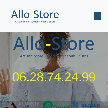
06
.
28
.
74
.
24
.
99