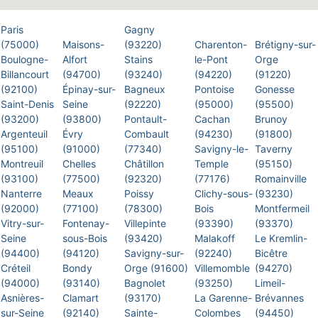
Paris
Gagny
(75000)
Maisons-
(93220)
Charenton-
Brétigny-sur-
Boulogne-
Alfort
Stains
le-Pont
Orge
Billancourt
(94700)
(93240)
(94220)
(91220)
(92100)
Épinay-sur-
Bagneux
Pontoise
Gonesse
Saint-Denis
Seine
(92220)
(95000)
(95500)
(93200)
(93800)
Pontault-
Cachan
Brunoy
Argenteuil
Évry
Combault
(94230)
(91800)
(95100)
(91000)
(77340)
Savigny-le-
Taverny
Montreuil
Chelles
Châtillon
Temple
(95150)
(93100)
(77500)
(92320)
(77176)
Romainville
Nanterre
Meaux
Poissy
Clichy-sous-
(93230)
(92000)
(77100)
(78300)
Bois
Montfermeil
Vitry-sur-
Fontenay-
Villepinte
(93390)
(93370)
Seine
sous-Bois
(93420)
Malakoff
Le Kremlin-
(94400)
(94120)
Savigny-sur-
(92240)
Bicêtre
Créteil
Bondy
Orge (91600)
Villemomble
(94270)
(94000)
(93140)
Bagnolet
(93250)
Limeil-
Asnières-
Clamart
(93170)
La Garenne-
Brévannes
sur-Seine
(92140)
Sainte-
Colombes
(94450)