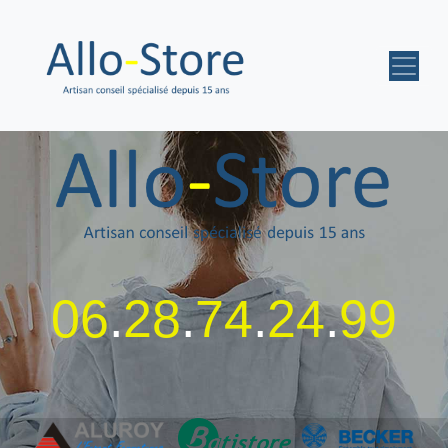
06
.
28
.
74
.
24
.
99