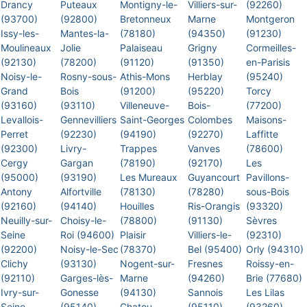
Drancy
Puteaux
Montigny-le-
Villiers-sur-
(92260)
(93700)
(92800)
Bretonneux
Marne
Montgeron
Issy-les-
Mantes-la-
(78180)
(94350)
(91230)
Moulineaux
Jolie
Palaiseau
Grigny
Cormeilles-
(92130)
(78200)
(91120)
(91350)
en-Parisis
Noisy-le-
Rosny-sous-
Athis-Mons
Herblay
(95240)
Grand
Bois
(91200)
(95220)
Torcy
(93160)
(93110)
Villeneuve-
Bois-
(77200)
Levallois-
Gennevilliers
Saint-Georges
Colombes
Maisons-
Perret
(92230)
(94190)
(92270)
Laffitte
(92300)
Livry-
Trappes
Vanves
(78600)
Cergy
Gargan
(78190)
(92170)
Les
(95000)
(93190)
Les Mureaux
Guyancourt
Pavillons-
Antony
Alfortville
(78130)
(78280)
sous-Bois
(92160)
(94140)
Houilles
Ris-Orangis
(93320)
Neuilly-sur-
Choisy-le-
(78800)
(91130)
Sèvres
Seine
Roi (94600)
Plaisir
Villiers-le-
(92310)
(92200)
Noisy-le-Sec
(78370)
Bel (95400)
Orly (94310)
Clichy
(93130)
Nogent-sur-
Fresnes
Roissy-en-
(92110)
Garges-lès-
Marne
(94260)
Brie (77680)
Ivry-sur-
Gonesse
(94130)
Sannois
Les Lilas
Seine
(95140)
Chatou
(95110)
(93260)