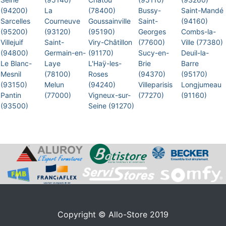
(94200)
La
(78400)
Bussy-
Saint-Mandé
Sarcelles
Courneuve
Goussainville
Saint-
(94160)
(95200)
(93120)
(95190)
Georges
Combs-la-
Villejuif
Saint-
Viry-Châtillon
(77600)
Ville (77380)
(94800)
Germain-en-
(91170)
Sucy-en-
Deuil-la-
Le Blanc-
Laye
L'Haÿ-les-
Brie
Barre
Mesnil
(78100)
Roses
(94370)
(95170)
(93150)
Melun
(94240)
Villeparisis
Longjumeau
Pantin
(77000)
Vigneux-sur-
(77270)
(91160)
(93500)
Seine (91270)
Copyright © Allo-Store 2019