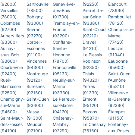
(92600)
Sartrouville
Geneviève-
(92250)
Élancourt
Versailles
(78500)
des-Bois
Pierrefitte-
(78990)
(78000)
Bobigny
(91700)
sur-Seine
Rambouillet
Colombes
(93000)
Tremblay-en-
(93380)
(78120)
(92700)
Sevran
France
Saint-Cloud
Champs-sur-
Aubervilliers
(93270)
(93290)
(92210)
Marne
(93300)
Corbeil-
Conflans-
Draveil
(77420)
Aulnay-
Essonnes
Sainte-
(91210)
Les Ulis
sous-Bois
(91100)
Honorine
Le Plessis-
(91940)
(93600)
Vincennes
(78700)
Robinson
Eaubonne
Courbevoie
(94300)
Franconville
(92350)
(95600)
(92400)
Montrouge
(95130)
Thiais
Saint-Ouen-
Rueil-
(92120)
Neuilly-sur-
(94320)
l'Aumône
Malmaison
Suresnes
Marne
Yerres
(95310)
(92500)
(92150)
(93330)
(91330)
Villeneuve-
Champigny-
Saint-Ouen
Le Perreux-
Ermont
la-Garenne
sur-Marne
(93400)
sur-Marne
(95120)
(92390)
(94500)
Massy
(94170)
Bezons
Étampes
Saint-Maur-
(91300)
Châtenay-
(95870)
(91150)
des-Fossés
Meudon
Malabry
Le Chesnay
Fontenay-
(94100)
(92190)
(92290)
(78150)
aux-Roses