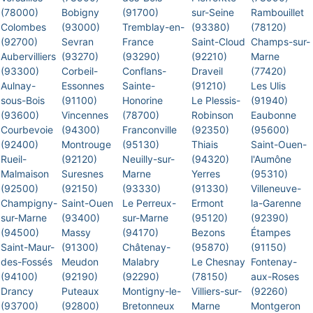
(78000)
Bobigny
(91700)
sur-Seine
Rambouillet
Colombes
(93000)
Tremblay-en-
(93380)
(78120)
(92700)
Sevran
France
Saint-Cloud
Champs-sur-
Aubervilliers
(93270)
(93290)
(92210)
Marne
(93300)
Corbeil-
Conflans-
Draveil
(77420)
Aulnay-
Essonnes
Sainte-
(91210)
Les Ulis
sous-Bois
(91100)
Honorine
Le Plessis-
(91940)
(93600)
Vincennes
(78700)
Robinson
Eaubonne
Courbevoie
(94300)
Franconville
(92350)
(95600)
(92400)
Montrouge
(95130)
Thiais
Saint-Ouen-
Rueil-
(92120)
Neuilly-sur-
(94320)
l'Aumône
Malmaison
Suresnes
Marne
Yerres
(95310)
(92500)
(92150)
(93330)
(91330)
Villeneuve-
Champigny-
Saint-Ouen
Le Perreux-
Ermont
la-Garenne
sur-Marne
(93400)
sur-Marne
(95120)
(92390)
(94500)
Massy
(94170)
Bezons
Étampes
Saint-Maur-
(91300)
Châtenay-
(95870)
(91150)
des-Fossés
Meudon
Malabry
Le Chesnay
Fontenay-
(94100)
(92190)
(92290)
(78150)
aux-Roses
Drancy
Puteaux
Montigny-le-
Villiers-sur-
(92260)
(93700)
(92800)
Bretonneux
Marne
Montgeron