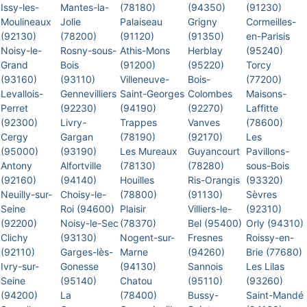
Issy-les-
Mantes-la-
(78180)
(94350)
(91230)
Moulineaux
Jolie
Palaiseau
Grigny
Cormeilles-
(92130)
(78200)
(91120)
(91350)
en-Parisis
Noisy-le-
Rosny-sous-
Athis-Mons
Herblay
(95240)
Grand
Bois
(91200)
(95220)
Torcy
(93160)
(93110)
Villeneuve-
Bois-
(77200)
Levallois-
Gennevilliers
Saint-Georges
Colombes
Maisons-
Perret
(92230)
(94190)
(92270)
Laffitte
(92300)
Livry-
Trappes
Vanves
(78600)
Cergy
Gargan
(78190)
(92170)
Les
(95000)
(93190)
Les Mureaux
Guyancourt
Pavillons-
Antony
Alfortville
(78130)
(78280)
sous-Bois
(92160)
(94140)
Houilles
Ris-Orangis
(93320)
Neuilly-sur-
Choisy-le-
(78800)
(91130)
Sèvres
Seine
Roi (94600)
Plaisir
Villiers-le-
(92310)
(92200)
Noisy-le-Sec
(78370)
Bel (95400)
Orly (94310)
Clichy
(93130)
Nogent-sur-
Fresnes
Roissy-en-
(92110)
Garges-lès-
Marne
(94260)
Brie (77680)
Ivry-sur-
Gonesse
(94130)
Sannois
Les Lilas
Seine
(95140)
Chatou
(95110)
(93260)
(94200)
La
(78400)
Bussy-
Saint-Mandé