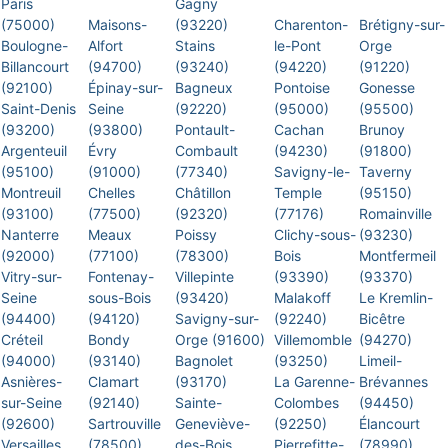
Paris
Gagny
(75000)
Maisons-
(93220)
Charenton-
Brétigny-sur-
Boulogne-
Alfort
Stains
le-Pont
Orge
Billancourt
(94700)
(93240)
(94220)
(91220)
(92100)
Épinay-sur-
Bagneux
Pontoise
Gonesse
Saint-Denis
Seine
(92220)
(95000)
(95500)
(93200)
(93800)
Pontault-
Cachan
Brunoy
Argenteuil
Évry
Combault
(94230)
(91800)
(95100)
(91000)
(77340)
Savigny-le-
Taverny
Montreuil
Chelles
Châtillon
Temple
(95150)
(93100)
(77500)
(92320)
(77176)
Romainville
Nanterre
Meaux
Poissy
Clichy-sous-
(93230)
(92000)
(77100)
(78300)
Bois
Montfermeil
Vitry-sur-
Fontenay-
Villepinte
(93390)
(93370)
Seine
sous-Bois
(93420)
Malakoff
Le Kremlin-
(94400)
(94120)
Savigny-sur-
(92240)
Bicêtre
Créteil
Bondy
Orge (91600)
Villemomble
(94270)
(94000)
(93140)
Bagnolet
(93250)
Limeil-
Asnières-
Clamart
(93170)
La Garenne-
Brévannes
sur-Seine
(92140)
Sainte-
Colombes
(94450)
(92600)
Sartrouville
Geneviève-
(92250)
Élancourt
Versailles
(78500)
des-Bois
Pierrefitte-
(78990)