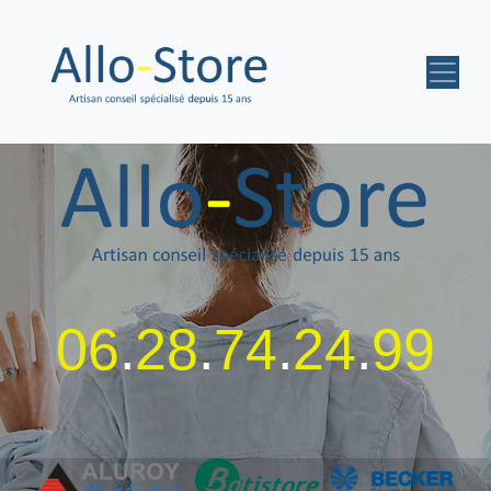
06
.
28
.
74
.
24
.
99