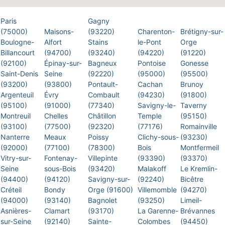
Paris
Gagny
(75000)
Maisons-
(93220)
Charenton-
Brétigny-sur-
Boulogne-
Alfort
Stains
le-Pont
Orge
Billancourt
(94700)
(93240)
(94220)
(91220)
(92100)
Épinay-sur-
Bagneux
Pontoise
Gonesse
Saint-Denis
Seine
(92220)
(95000)
(95500)
(93200)
(93800)
Pontault-
Cachan
Brunoy
Argenteuil
Évry
Combault
(94230)
(91800)
(95100)
(91000)
(77340)
Savigny-le-
Taverny
Montreuil
Chelles
Châtillon
Temple
(95150)
(93100)
(77500)
(92320)
(77176)
Romainville
Nanterre
Meaux
Poissy
Clichy-sous-
(93230)
(92000)
(77100)
(78300)
Bois
Montfermeil
Vitry-sur-
Fontenay-
Villepinte
(93390)
(93370)
Seine
sous-Bois
(93420)
Malakoff
Le Kremlin-
(94400)
(94120)
Savigny-sur-
(92240)
Bicêtre
Créteil
Bondy
Orge (91600)
Villemomble
(94270)
(94000)
(93140)
Bagnolet
(93250)
Limeil-
Asnières-
Clamart
(93170)
La Garenne-
Brévannes
sur-Seine
(92140)
Sainte-
Colombes
(94450)