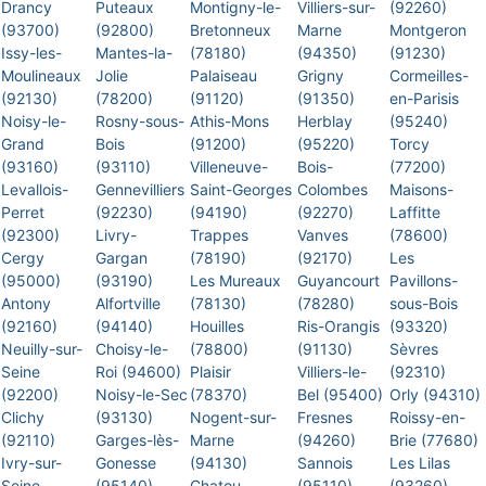
Drancy
Puteaux
Montigny-le-
Villiers-sur-
(92260)
(93700)
(92800)
Bretonneux
Marne
Montgeron
Issy-les-
Mantes-la-
(78180)
(94350)
(91230)
Moulineaux
Jolie
Palaiseau
Grigny
Cormeilles-
(92130)
(78200)
(91120)
(91350)
en-Parisis
Noisy-le-
Rosny-sous-
Athis-Mons
Herblay
(95240)
Grand
Bois
(91200)
(95220)
Torcy
(93160)
(93110)
Villeneuve-
Bois-
(77200)
Levallois-
Gennevilliers
Saint-Georges
Colombes
Maisons-
Perret
(92230)
(94190)
(92270)
Laffitte
(92300)
Livry-
Trappes
Vanves
(78600)
Cergy
Gargan
(78190)
(92170)
Les
(95000)
(93190)
Les Mureaux
Guyancourt
Pavillons-
Antony
Alfortville
(78130)
(78280)
sous-Bois
(92160)
(94140)
Houilles
Ris-Orangis
(93320)
Neuilly-sur-
Choisy-le-
(78800)
(91130)
Sèvres
Seine
Roi (94600)
Plaisir
Villiers-le-
(92310)
(92200)
Noisy-le-Sec
(78370)
Bel (95400)
Orly (94310)
Clichy
(93130)
Nogent-sur-
Fresnes
Roissy-en-
(92110)
Garges-lès-
Marne
(94260)
Brie (77680)
Ivry-sur-
Gonesse
(94130)
Sannois
Les Lilas
Seine
(95140)
Chatou
(95110)
(93260)