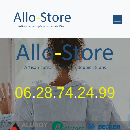
06
.
28
.
74
.
24
.
99