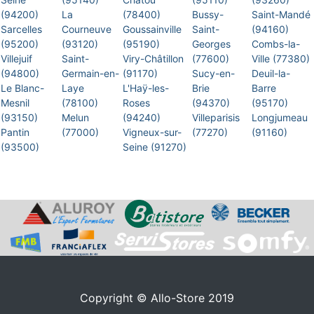
(94200)
La
(78400)
Bussy-
Saint-Mandé
Sarcelles
Courneuve
Goussainville
Saint-
(94160)
(95200)
(93120)
(95190)
Georges
Combs-la-
Villejuif
Saint-
Viry-Châtillon
(77600)
Ville (77380)
(94800)
Germain-en-
(91170)
Sucy-en-
Deuil-la-
Le Blanc-
Laye
L'Haÿ-les-
Brie
Barre
Mesnil
(78100)
Roses
(94370)
(95170)
(93150)
Melun
(94240)
Villeparisis
Longjumeau
Pantin
(77000)
Vigneux-sur-
(77270)
(91160)
(93500)
Seine (91270)
Copyright © Allo-Store 2019