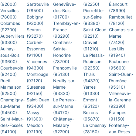
(92600)
Sartrouville
Geneviève-
(92250)
Élancourt
Versailles
(78500)
des-Bois
Pierrefitte-
(78990)
(78000)
Bobigny
(91700)
sur-Seine
Rambouillet
Colombes
(93000)
Tremblay-en-
(93380)
(78120)
(92700)
Sevran
France
Saint-Cloud
Champs-sur-
Aubervilliers
(93270)
(93290)
(92210)
Marne
(93300)
Corbeil-
Conflans-
Draveil
(77420)
Aulnay-
Essonnes
Sainte-
(91210)
Les Ulis
sous-Bois
(91100)
Honorine
Le Plessis-
(91940)
(93600)
Vincennes
(78700)
Robinson
Eaubonne
Courbevoie
(94300)
Franconville
(92350)
(95600)
(92400)
Montrouge
(95130)
Thiais
Saint-Ouen-
Rueil-
(92120)
Neuilly-sur-
(94320)
l'Aumône
Malmaison
Suresnes
Marne
Yerres
(95310)
(92500)
(92150)
(93330)
(91330)
Villeneuve-
Champigny-
Saint-Ouen
Le Perreux-
Ermont
la-Garenne
sur-Marne
(93400)
sur-Marne
(95120)
(92390)
(94500)
Massy
(94170)
Bezons
Étampes
Saint-Maur-
(91300)
Châtenay-
(95870)
(91150)
des-Fossés
Meudon
Malabry
Le Chesnay
Fontenay-
(94100)
(92190)
(92290)
(78150)
aux-Roses