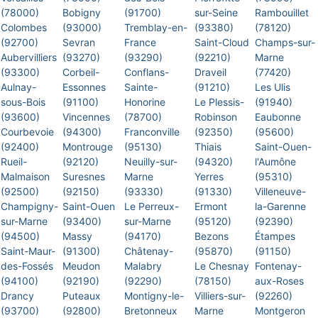
(78000)
Bobigny
(91700)
sur-Seine
Rambouillet
Colombes
(93000)
Tremblay-en-
(93380)
(78120)
(92700)
Sevran
France
Saint-Cloud
Champs-sur-
Aubervilliers
(93270)
(93290)
(92210)
Marne
(93300)
Corbeil-
Conflans-
Draveil
(77420)
Aulnay-
Essonnes
Sainte-
(91210)
Les Ulis
sous-Bois
(91100)
Honorine
Le Plessis-
(91940)
(93600)
Vincennes
(78700)
Robinson
Eaubonne
Courbevoie
(94300)
Franconville
(92350)
(95600)
(92400)
Montrouge
(95130)
Thiais
Saint-Ouen-
Rueil-
(92120)
Neuilly-sur-
(94320)
l'Aumône
Malmaison
Suresnes
Marne
Yerres
(95310)
(92500)
(92150)
(93330)
(91330)
Villeneuve-
Champigny-
Saint-Ouen
Le Perreux-
Ermont
la-Garenne
sur-Marne
(93400)
sur-Marne
(95120)
(92390)
(94500)
Massy
(94170)
Bezons
Étampes
Saint-Maur-
(91300)
Châtenay-
(95870)
(91150)
des-Fossés
Meudon
Malabry
Le Chesnay
Fontenay-
(94100)
(92190)
(92290)
(78150)
aux-Roses
Drancy
Puteaux
Montigny-le-
Villiers-sur-
(92260)
(93700)
(92800)
Bretonneux
Marne
Montgeron