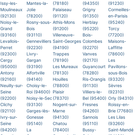
Issy-les-
Mantes-la-
(78180)
(94350)
(91230)
Moulineaux
Jolie
Palaiseau
Grigny
Cormeilles-
(92130)
(78200)
(91120)
(91350)
en-Parisis
Noisy-le-
Rosny-sous-
Athis-Mons
Herblay
(95240)
Grand
Bois
(91200)
(95220)
Torcy
(93160)
(93110)
Villeneuve-
Bois-
(77200)
Levallois-
Gennevilliers
Saint-Georges
Colombes
Maisons-
Perret
(92230)
(94190)
(92270)
Laffitte
(92300)
Livry-
Trappes
Vanves
(78600)
Cergy
Gargan
(78190)
(92170)
Les
(95000)
(93190)
Les Mureaux
Guyancourt
Pavillons-
Antony
Alfortville
(78130)
(78280)
sous-Bois
(92160)
(94140)
Houilles
Ris-Orangis
(93320)
Neuilly-sur-
Choisy-le-
(78800)
(91130)
Sèvres
Seine
Roi (94600)
Plaisir
Villiers-le-
(92310)
(92200)
Noisy-le-Sec
(78370)
Bel (95400)
Orly (94310)
Clichy
(93130)
Nogent-sur-
Fresnes
Roissy-en-
(92110)
Garges-lès-
Marne
(94260)
Brie (77680)
Ivry-sur-
Gonesse
(94130)
Sannois
Les Lilas
Seine
(95140)
Chatou
(95110)
(93260)
(94200)
La
(78400)
Bussy-
Saint-Mandé