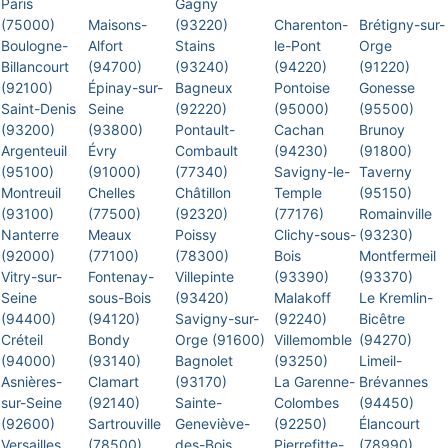
Paris
Gagny
(75000)
Maisons-
(93220)
Charenton-
Brétigny-sur-
Boulogne-
Alfort
Stains
le-Pont
Orge
Billancourt
(94700)
(93240)
(94220)
(91220)
(92100)
Épinay-sur-
Bagneux
Pontoise
Gonesse
Saint-Denis
Seine
(92220)
(95000)
(95500)
(93200)
(93800)
Pontault-
Cachan
Brunoy
Argenteuil
Évry
Combault
(94230)
(91800)
(95100)
(91000)
(77340)
Savigny-le-
Taverny
Montreuil
Chelles
Châtillon
Temple
(95150)
(93100)
(77500)
(92320)
(77176)
Romainville
Nanterre
Meaux
Poissy
Clichy-sous-
(93230)
(92000)
(77100)
(78300)
Bois
Montfermeil
Vitry-sur-
Fontenay-
Villepinte
(93390)
(93370)
Seine
sous-Bois
(93420)
Malakoff
Le Kremlin-
(94400)
(94120)
Savigny-sur-
(92240)
Bicêtre
Créteil
Bondy
Orge (91600)
Villemomble
(94270)
(94000)
(93140)
Bagnolet
(93250)
Limeil-
Asnières-
Clamart
(93170)
La Garenne-
Brévannes
sur-Seine
(92140)
Sainte-
Colombes
(94450)
(92600)
Sartrouville
Geneviève-
(92250)
Élancourt
Versailles
(78500)
des-Bois
Pierrefitte-
(78990)