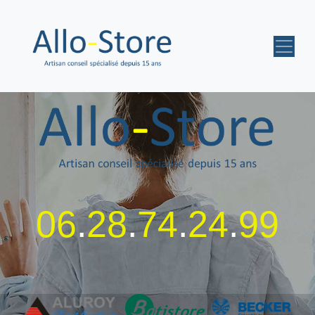
06
.
28
.
74
.
24
.
99