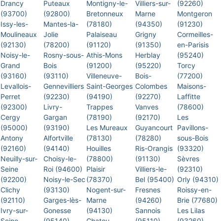
Drancy
Puteaux
Montigny-le-
Villiers-sur-
(92260)
(93700)
(92800)
Bretonneux
Marne
Montgeron
Issy-les-
Mantes-la-
(78180)
(94350)
(91230)
Moulineaux
Jolie
Palaiseau
Grigny
Cormeilles-
(92130)
(78200)
(91120)
(91350)
en-Parisis
Noisy-le-
Rosny-sous-
Athis-Mons
Herblay
(95240)
Grand
Bois
(91200)
(95220)
Torcy
(93160)
(93110)
Villeneuve-
Bois-
(77200)
Levallois-
Gennevilliers
Saint-Georges
Colombes
Maisons-
Perret
(92230)
(94190)
(92270)
Laffitte
(92300)
Livry-
Trappes
Vanves
(78600)
Cergy
Gargan
(78190)
(92170)
Les
(95000)
(93190)
Les Mureaux
Guyancourt
Pavillons-
Antony
Alfortville
(78130)
(78280)
sous-Bois
(92160)
(94140)
Houilles
Ris-Orangis
(93320)
Neuilly-sur-
Choisy-le-
(78800)
(91130)
Sèvres
Seine
Roi (94600)
Plaisir
Villiers-le-
(92310)
(92200)
Noisy-le-Sec
(78370)
Bel (95400)
Orly (94310)
Clichy
(93130)
Nogent-sur-
Fresnes
Roissy-en-
(92110)
Garges-lès-
Marne
(94260)
Brie (77680)
Ivry-sur-
Gonesse
(94130)
Sannois
Les Lilas
Seine
(95140)
Chatou
(95110)
(93260)