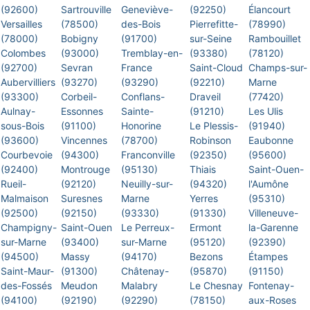
(92600)
Sartrouville
Geneviève-
(92250)
Élancourt
Versailles
(78500)
des-Bois
Pierrefitte-
(78990)
(78000)
Bobigny
(91700)
sur-Seine
Rambouillet
Colombes
(93000)
Tremblay-en-
(93380)
(78120)
(92700)
Sevran
France
Saint-Cloud
Champs-sur-
Aubervilliers
(93270)
(93290)
(92210)
Marne
(93300)
Corbeil-
Conflans-
Draveil
(77420)
Aulnay-
Essonnes
Sainte-
(91210)
Les Ulis
sous-Bois
(91100)
Honorine
Le Plessis-
(91940)
(93600)
Vincennes
(78700)
Robinson
Eaubonne
Courbevoie
(94300)
Franconville
(92350)
(95600)
(92400)
Montrouge
(95130)
Thiais
Saint-Ouen-
Rueil-
(92120)
Neuilly-sur-
(94320)
l'Aumône
Malmaison
Suresnes
Marne
Yerres
(95310)
(92500)
(92150)
(93330)
(91330)
Villeneuve-
Champigny-
Saint-Ouen
Le Perreux-
Ermont
la-Garenne
sur-Marne
(93400)
sur-Marne
(95120)
(92390)
(94500)
Massy
(94170)
Bezons
Étampes
Saint-Maur-
(91300)
Châtenay-
(95870)
(91150)
des-Fossés
Meudon
Malabry
Le Chesnay
Fontenay-
(94100)
(92190)
(92290)
(78150)
aux-Roses