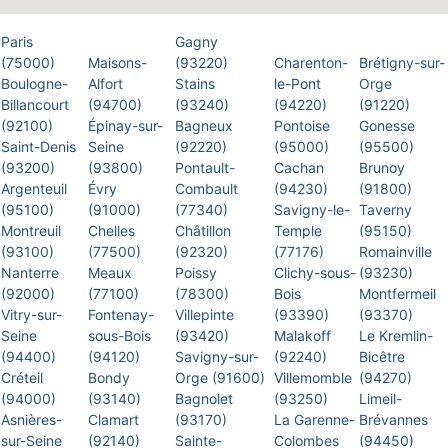
Paris
Gagny
(75000)
Maisons-
(93220)
Charenton-
Brétigny-sur-
Boulogne-
Alfort
Stains
le-Pont
Orge
Billancourt
(94700)
(93240)
(94220)
(91220)
(92100)
Épinay-sur-
Bagneux
Pontoise
Gonesse
Saint-Denis
Seine
(92220)
(95000)
(95500)
(93200)
(93800)
Pontault-
Cachan
Brunoy
Argenteuil
Évry
Combault
(94230)
(91800)
(95100)
(91000)
(77340)
Savigny-le-
Taverny
Montreuil
Chelles
Châtillon
Temple
(95150)
(93100)
(77500)
(92320)
(77176)
Romainville
Nanterre
Meaux
Poissy
Clichy-sous-
(93230)
(92000)
(77100)
(78300)
Bois
Montfermeil
Vitry-sur-
Fontenay-
Villepinte
(93390)
(93370)
Seine
sous-Bois
(93420)
Malakoff
Le Kremlin-
(94400)
(94120)
Savigny-sur-
(92240)
Bicêtre
Créteil
Bondy
Orge (91600)
Villemomble
(94270)
(94000)
(93140)
Bagnolet
(93250)
Limeil-
Asnières-
Clamart
(93170)
La Garenne-
Brévannes
sur-Seine
(92140)
Sainte-
Colombes
(94450)