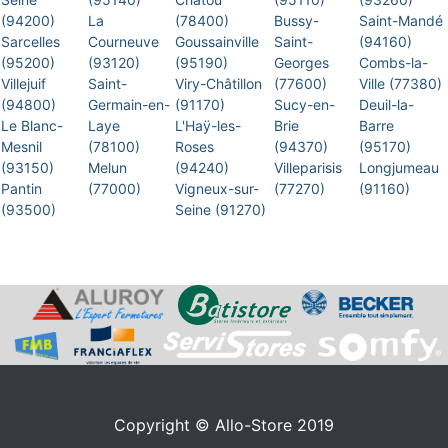
(94200)
La
(78400)
Bussy-
Saint-Mandé
Sarcelles
Courneuve
Goussainville
Saint-
(94160)
(95200)
(93120)
(95190)
Georges
Combs-la-
Villejuif
Saint-
Viry-Châtillon
(77600)
Ville (77380)
(94800)
Germain-en-
(91170)
Sucy-en-
Deuil-la-
Le Blanc-
Laye
L'Haÿ-les-
Brie
Barre
Mesnil
(78100)
Roses
(94370)
(95170)
(93150)
Melun
(94240)
Villeparisis
Longjumeau
Pantin
(77000)
Vigneux-sur-
(77270)
(91160)
(93500)
Seine (91270)
Copyright © Allo-Store 2019