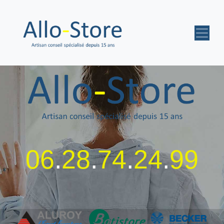
06
.
28
.
74
.
24
.
99