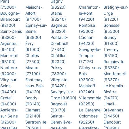
Paris
Gagny
(75000)
Maisons-
(93220)
Charenton-
Brétigny-sur-
Boulogne-
Alfort
Stains
le-Pont
Orge
Billancourt
(94700)
(93240)
(94220)
(91220)
(92100)
Épinay-sur-
Bagneux
Pontoise
Gonesse
Saint-Denis
Seine
(92220)
(95000)
(95500)
(93200)
(93800)
Pontault-
Cachan
Brunoy
Argenteuil
Évry
Combault
(94230)
(91800)
(95100)
(91000)
(77340)
Savigny-le-
Taverny
Montreuil
Chelles
Châtillon
Temple
(95150)
(93100)
(77500)
(92320)
(77176)
Romainville
Nanterre
Meaux
Poissy
Clichy-sous-
(93230)
(92000)
(77100)
(78300)
Bois
Montfermeil
Vitry-sur-
Fontenay-
Villepinte
(93390)
(93370)
Seine
sous-Bois
(93420)
Malakoff
Le Kremlin-
(94400)
(94120)
Savigny-sur-
(92240)
Bicêtre
Créteil
Bondy
Orge (91600)
Villemomble
(94270)
(94000)
(93140)
Bagnolet
(93250)
Limeil-
Asnières-
Clamart
(93170)
La Garenne-
Brévannes
sur-Seine
(92140)
Sainte-
Colombes
(94450)
(92600)
Sartrouville
Geneviève-
(92250)
Élancourt
Versailles
(78500)
des-Bois
Pierrefitte-
(78990)