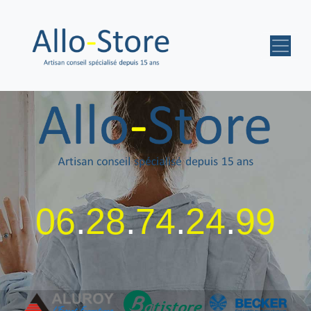
06
.
28
.
74
.
24
.
99