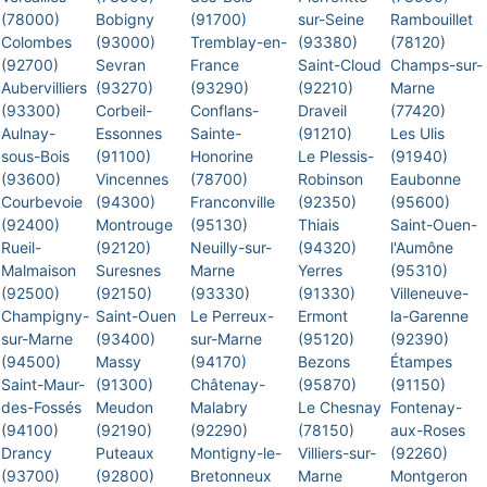
(78000)
Bobigny
(91700)
sur-Seine
Rambouillet
Colombes
(93000)
Tremblay-en-
(93380)
(78120)
(92700)
Sevran
France
Saint-Cloud
Champs-sur-
Aubervilliers
(93270)
(93290)
(92210)
Marne
(93300)
Corbeil-
Conflans-
Draveil
(77420)
Aulnay-
Essonnes
Sainte-
(91210)
Les Ulis
sous-Bois
(91100)
Honorine
Le Plessis-
(91940)
(93600)
Vincennes
(78700)
Robinson
Eaubonne
Courbevoie
(94300)
Franconville
(92350)
(95600)
(92400)
Montrouge
(95130)
Thiais
Saint-Ouen-
Rueil-
(92120)
Neuilly-sur-
(94320)
l'Aumône
Malmaison
Suresnes
Marne
Yerres
(95310)
(92500)
(92150)
(93330)
(91330)
Villeneuve-
Champigny-
Saint-Ouen
Le Perreux-
Ermont
la-Garenne
sur-Marne
(93400)
sur-Marne
(95120)
(92390)
(94500)
Massy
(94170)
Bezons
Étampes
Saint-Maur-
(91300)
Châtenay-
(95870)
(91150)
des-Fossés
Meudon
Malabry
Le Chesnay
Fontenay-
(94100)
(92190)
(92290)
(78150)
aux-Roses
Drancy
Puteaux
Montigny-le-
Villiers-sur-
(92260)
(93700)
(92800)
Bretonneux
Marne
Montgeron