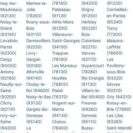
Issy-les-
Mantes-la-
(78180)
(94350)
(91230)
Moulineaux
Jolie
Palaiseau
Grigny
Cormeilles-
(92130)
(78200)
(91120)
(91350)
en-Parisis
Noisy-le-
Rosny-sous-
Athis-Mons
Herblay
(95240)
Grand
Bois
(91200)
(95220)
Torcy
(93160)
(93110)
Villeneuve-
Bois-
(77200)
Levallois-
Gennevilliers
Saint-Georges
Colombes
Maisons-
Perret
(92230)
(94190)
(92270)
Laffitte
(92300)
Livry-
Trappes
Vanves
(78600)
Cergy
Gargan
(78190)
(92170)
Les
(95000)
(93190)
Les Mureaux
Guyancourt
Pavillons-
Antony
Alfortville
(78130)
(78280)
sous-Bois
(92160)
(94140)
Houilles
Ris-Orangis
(93320)
Neuilly-sur-
Choisy-le-
(78800)
(91130)
Sèvres
Seine
Roi (94600)
Plaisir
Villiers-le-
(92310)
(92200)
Noisy-le-Sec
(78370)
Bel (95400)
Orly (94310)
Clichy
(93130)
Nogent-sur-
Fresnes
Roissy-en-
(92110)
Garges-lès-
Marne
(94260)
Brie (77680)
Ivry-sur-
Gonesse
(94130)
Sannois
Les Lilas
Seine
(95140)
Chatou
(95110)
(93260)
(94200)
La
(78400)
Bussy-
Saint-Mandé