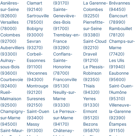
Asnières-
Clamart
(93170)
La Garenne-
Brévannes
sur-Seine
(92140)
Sainte-
Colombes
(94450)
(92600)
Sartrouville
Geneviève-
(92250)
Élancourt
Versailles
(78500)
des-Bois
Pierrefitte-
(78990)
(78000)
Bobigny
(91700)
sur-Seine
Rambouillet
Colombes
(93000)
Tremblay-en-
(93380)
(78120)
(92700)
Sevran
France
Saint-Cloud
Champs-sur-
Aubervilliers
(93270)
(93290)
(92210)
Marne
(93300)
Corbeil-
Conflans-
Draveil
(77420)
Aulnay-
Essonnes
Sainte-
(91210)
Les Ulis
sous-Bois
(91100)
Honorine
Le Plessis-
(91940)
(93600)
Vincennes
(78700)
Robinson
Eaubonne
Courbevoie
(94300)
Franconville
(92350)
(95600)
(92400)
Montrouge
(95130)
Thiais
Saint-Ouen-
Rueil-
(92120)
Neuilly-sur-
(94320)
l'Aumône
Malmaison
Suresnes
Marne
Yerres
(95310)
(92500)
(92150)
(93330)
(91330)
Villeneuve-
Champigny-
Saint-Ouen
Le Perreux-
Ermont
la-Garenne
sur-Marne
(93400)
sur-Marne
(95120)
(92390)
(94500)
Massy
(94170)
Bezons
Étampes
Saint-Maur-
(91300)
Châtenay-
(95870)
(91150)