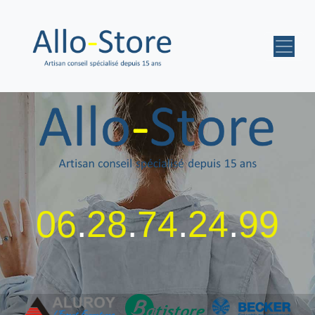
06
.
28
.
74
.
24
.
99