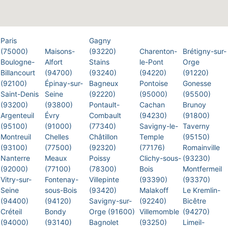
Paris
Gagny
(75000)
Maisons-
(93220)
Charenton-
Brétigny-sur-
Boulogne-
Alfort
Stains
le-Pont
Orge
Billancourt
(94700)
(93240)
(94220)
(91220)
(92100)
Épinay-sur-
Bagneux
Pontoise
Gonesse
Saint-Denis
Seine
(92220)
(95000)
(95500)
(93200)
(93800)
Pontault-
Cachan
Brunoy
Argenteuil
Évry
Combault
(94230)
(91800)
(95100)
(91000)
(77340)
Savigny-le-
Taverny
Montreuil
Chelles
Châtillon
Temple
(95150)
(93100)
(77500)
(92320)
(77176)
Romainville
Nanterre
Meaux
Poissy
Clichy-sous-
(93230)
(92000)
(77100)
(78300)
Bois
Montfermeil
Vitry-sur-
Fontenay-
Villepinte
(93390)
(93370)
Seine
sous-Bois
(93420)
Malakoff
Le Kremlin-
(94400)
(94120)
Savigny-sur-
(92240)
Bicêtre
Créteil
Bondy
Orge (91600)
Villemomble
(94270)
(94000)
(93140)
Bagnolet
(93250)
Limeil-