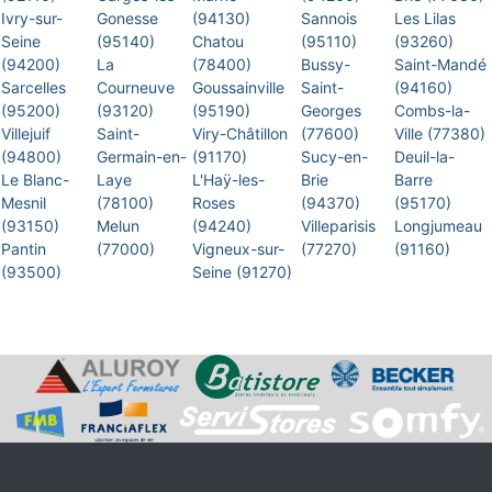
Ivry-sur-
Gonesse
(94130)
Sannois
Les Lilas
Seine
(95140)
Chatou
(95110)
(93260)
(94200)
La
(78400)
Bussy-
Saint-Mandé
Sarcelles
Courneuve
Goussainville
Saint-
(94160)
(95200)
(93120)
(95190)
Georges
Combs-la-
Villejuif
Saint-
Viry-Châtillon
(77600)
Ville (77380)
(94800)
Germain-en-
(91170)
Sucy-en-
Deuil-la-
Le Blanc-
Laye
L'Haÿ-les-
Brie
Barre
Mesnil
(78100)
Roses
(94370)
(95170)
(93150)
Melun
(94240)
Villeparisis
Longjumeau
Pantin
(77000)
Vigneux-sur-
(77270)
(91160)
(93500)
Seine (91270)