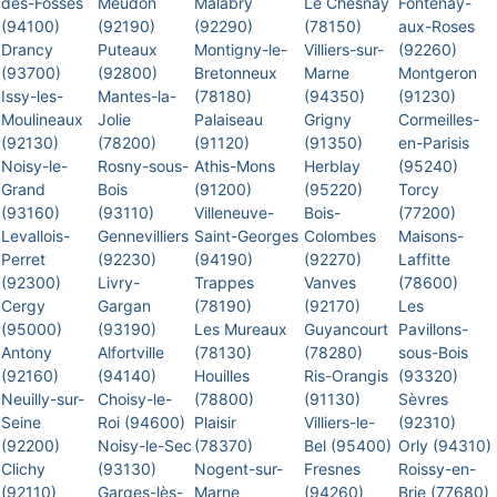
des-Fossés
Meudon
Malabry
Le Chesnay
Fontenay-
(94100)
(92190)
(92290)
(78150)
aux-Roses
Drancy
Puteaux
Montigny-le-
Villiers-sur-
(92260)
(93700)
(92800)
Bretonneux
Marne
Montgeron
Issy-les-
Mantes-la-
(78180)
(94350)
(91230)
Moulineaux
Jolie
Palaiseau
Grigny
Cormeilles-
(92130)
(78200)
(91120)
(91350)
en-Parisis
Noisy-le-
Rosny-sous-
Athis-Mons
Herblay
(95240)
Grand
Bois
(91200)
(95220)
Torcy
(93160)
(93110)
Villeneuve-
Bois-
(77200)
Levallois-
Gennevilliers
Saint-Georges
Colombes
Maisons-
Perret
(92230)
(94190)
(92270)
Laffitte
(92300)
Livry-
Trappes
Vanves
(78600)
Cergy
Gargan
(78190)
(92170)
Les
(95000)
(93190)
Les Mureaux
Guyancourt
Pavillons-
Antony
Alfortville
(78130)
(78280)
sous-Bois
(92160)
(94140)
Houilles
Ris-Orangis
(93320)
Neuilly-sur-
Choisy-le-
(78800)
(91130)
Sèvres
Seine
Roi (94600)
Plaisir
Villiers-le-
(92310)
(92200)
Noisy-le-Sec
(78370)
Bel (95400)
Orly (94310)
Clichy
(93130)
Nogent-sur-
Fresnes
Roissy-en-
(92110)
Garges-lès-
Marne
(94260)
Brie (77680)