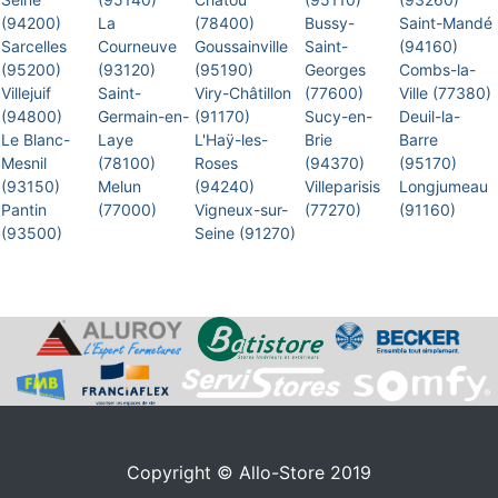
(94200)
La
(78400)
Bussy-
Saint-Mandé
Sarcelles
Courneuve
Goussainville
Saint-
(94160)
(95200)
(93120)
(95190)
Georges
Combs-la-
Villejuif
Saint-
Viry-Châtillon
(77600)
Ville (77380)
(94800)
Germain-en-
(91170)
Sucy-en-
Deuil-la-
Le Blanc-
Laye
L'Haÿ-les-
Brie
Barre
Mesnil
(78100)
Roses
(94370)
(95170)
(93150)
Melun
(94240)
Villeparisis
Longjumeau
Pantin
(77000)
Vigneux-sur-
(77270)
(91160)
(93500)
Seine (91270)
Copyright © Allo-Store 2019