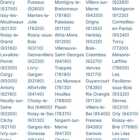
Drancy
Puteaux
Montigny-le-
Villiers-sur-
(92260)
(93700)
(92800)
Bretonneux
Marne
Montgeron
Issy-les-
Mantes-la-
(78180)
(94350)
(91230)
Moulineaux
Jolie
Palaiseau
Grigny
Cormeilles-
(92130)
(78200)
(91120)
(91350)
en-Parisis
Noisy-le-
Rosny-sous-
Athis-Mons
Herblay
(95240)
Grand
Bois
(91200)
(95220)
Torcy
(93160)
(93110)
Villeneuve-
Bois-
(77200)
Levallois-
Gennevilliers
Saint-Georges
Colombes
Maisons-
Perret
(92230)
(94190)
(92270)
Laffitte
(92300)
Livry-
Trappes
Vanves
(78600)
Cergy
Gargan
(78190)
(92170)
Les
(95000)
(93190)
Les Mureaux
Guyancourt
Pavillons-
Antony
Alfortville
(78130)
(78280)
sous-Bois
(92160)
(94140)
Houilles
Ris-Orangis
(93320)
Neuilly-sur-
Choisy-le-
(78800)
(91130)
Sèvres
Seine
Roi (94600)
Plaisir
Villiers-le-
(92310)
(92200)
Noisy-le-Sec
(78370)
Bel (95400)
Orly (94310)
Clichy
(93130)
Nogent-sur-
Fresnes
Roissy-en-
(92110)
Garges-lès-
Marne
(94260)
Brie (77680)
Ivry-sur-
Gonesse
(94130)
Sannois
Les Lilas
Seine
(95140)
Chatou
(95110)
(93260)