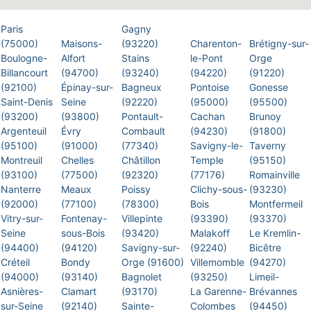
Paris
Gagny
(75000)
Maisons-
(93220)
Charenton-
Brétigny-sur-
Boulogne-
Alfort
Stains
le-Pont
Orge
Billancourt
(94700)
(93240)
(94220)
(91220)
(92100)
Épinay-sur-
Bagneux
Pontoise
Gonesse
Saint-Denis
Seine
(92220)
(95000)
(95500)
(93200)
(93800)
Pontault-
Cachan
Brunoy
Argenteuil
Évry
Combault
(94230)
(91800)
(95100)
(91000)
(77340)
Savigny-le-
Taverny
Montreuil
Chelles
Châtillon
Temple
(95150)
(93100)
(77500)
(92320)
(77176)
Romainville
Nanterre
Meaux
Poissy
Clichy-sous-
(93230)
(92000)
(77100)
(78300)
Bois
Montfermeil
Vitry-sur-
Fontenay-
Villepinte
(93390)
(93370)
Seine
sous-Bois
(93420)
Malakoff
Le Kremlin-
(94400)
(94120)
Savigny-sur-
(92240)
Bicêtre
Créteil
Bondy
Orge (91600)
Villemomble
(94270)
(94000)
(93140)
Bagnolet
(93250)
Limeil-
Asnières-
Clamart
(93170)
La Garenne-
Brévannes
sur-Seine
(92140)
Sainte-
Colombes
(94450)