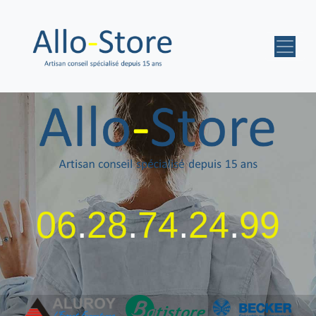
06
.
28
.
74
.
24
.
99