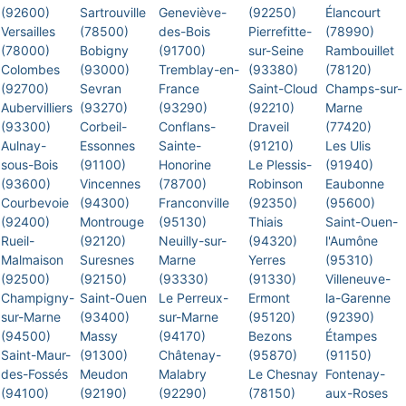
(92600)
Sartrouville
Geneviève-
(92250)
Élancourt
Versailles
(78500)
des-Bois
Pierrefitte-
(78990)
(78000)
Bobigny
(91700)
sur-Seine
Rambouillet
Colombes
(93000)
Tremblay-en-
(93380)
(78120)
(92700)
Sevran
France
Saint-Cloud
Champs-sur-
Aubervilliers
(93270)
(93290)
(92210)
Marne
(93300)
Corbeil-
Conflans-
Draveil
(77420)
Aulnay-
Essonnes
Sainte-
(91210)
Les Ulis
sous-Bois
(91100)
Honorine
Le Plessis-
(91940)
(93600)
Vincennes
(78700)
Robinson
Eaubonne
Courbevoie
(94300)
Franconville
(92350)
(95600)
(92400)
Montrouge
(95130)
Thiais
Saint-Ouen-
Rueil-
(92120)
Neuilly-sur-
(94320)
l'Aumône
Malmaison
Suresnes
Marne
Yerres
(95310)
(92500)
(92150)
(93330)
(91330)
Villeneuve-
Champigny-
Saint-Ouen
Le Perreux-
Ermont
la-Garenne
sur-Marne
(93400)
sur-Marne
(95120)
(92390)
(94500)
Massy
(94170)
Bezons
Étampes
Saint-Maur-
(91300)
Châtenay-
(95870)
(91150)
des-Fossés
Meudon
Malabry
Le Chesnay
Fontenay-
(94100)
(92190)
(92290)
(78150)
aux-Roses