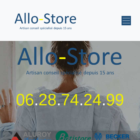
06
.
28
.
74
.
24
.
99