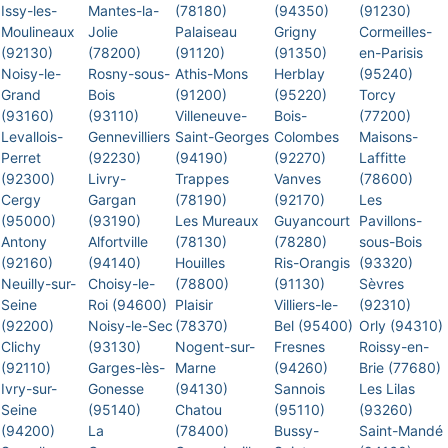
Issy-les-
Mantes-la-
(78180)
(94350)
(91230)
Moulineaux
Jolie
Palaiseau
Grigny
Cormeilles-
(92130)
(78200)
(91120)
(91350)
en-Parisis
Noisy-le-
Rosny-sous-
Athis-Mons
Herblay
(95240)
Grand
Bois
(91200)
(95220)
Torcy
(93160)
(93110)
Villeneuve-
Bois-
(77200)
Levallois-
Gennevilliers
Saint-Georges
Colombes
Maisons-
Perret
(92230)
(94190)
(92270)
Laffitte
(92300)
Livry-
Trappes
Vanves
(78600)
Cergy
Gargan
(78190)
(92170)
Les
(95000)
(93190)
Les Mureaux
Guyancourt
Pavillons-
Antony
Alfortville
(78130)
(78280)
sous-Bois
(92160)
(94140)
Houilles
Ris-Orangis
(93320)
Neuilly-sur-
Choisy-le-
(78800)
(91130)
Sèvres
Seine
Roi (94600)
Plaisir
Villiers-le-
(92310)
(92200)
Noisy-le-Sec
(78370)
Bel (95400)
Orly (94310)
Clichy
(93130)
Nogent-sur-
Fresnes
Roissy-en-
(92110)
Garges-lès-
Marne
(94260)
Brie (77680)
Ivry-sur-
Gonesse
(94130)
Sannois
Les Lilas
Seine
(95140)
Chatou
(95110)
(93260)
(94200)
La
(78400)
Bussy-
Saint-Mandé