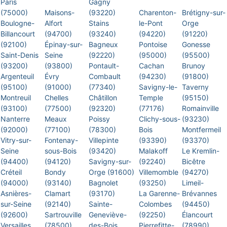
Paris
Gagny
(75000)
Maisons-
(93220)
Charenton-
Brétigny-sur-
Boulogne-
Alfort
Stains
le-Pont
Orge
Billancourt
(94700)
(93240)
(94220)
(91220)
(92100)
Épinay-sur-
Bagneux
Pontoise
Gonesse
Saint-Denis
Seine
(92220)
(95000)
(95500)
(93200)
(93800)
Pontault-
Cachan
Brunoy
Argenteuil
Évry
Combault
(94230)
(91800)
(95100)
(91000)
(77340)
Savigny-le-
Taverny
Montreuil
Chelles
Châtillon
Temple
(95150)
(93100)
(77500)
(92320)
(77176)
Romainville
Nanterre
Meaux
Poissy
Clichy-sous-
(93230)
(92000)
(77100)
(78300)
Bois
Montfermeil
Vitry-sur-
Fontenay-
Villepinte
(93390)
(93370)
Seine
sous-Bois
(93420)
Malakoff
Le Kremlin-
(94400)
(94120)
Savigny-sur-
(92240)
Bicêtre
Créteil
Bondy
Orge (91600)
Villemomble
(94270)
(94000)
(93140)
Bagnolet
(93250)
Limeil-
Asnières-
Clamart
(93170)
La Garenne-
Brévannes
sur-Seine
(92140)
Sainte-
Colombes
(94450)
(92600)
Sartrouville
Geneviève-
(92250)
Élancourt
Versailles
(78500)
des-Bois
Pierrefitte-
(78990)