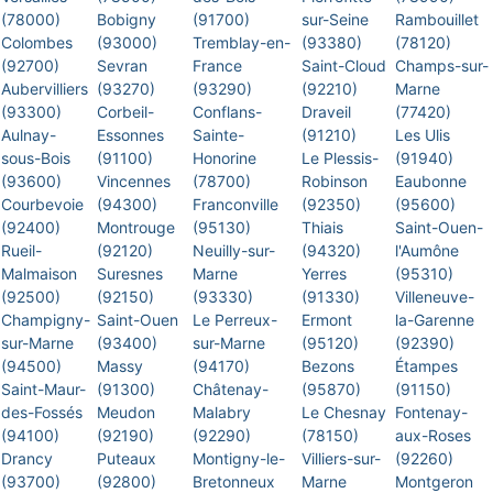
(78000)
Bobigny
(91700)
sur-Seine
Rambouillet
Colombes
(93000)
Tremblay-en-
(93380)
(78120)
(92700)
Sevran
France
Saint-Cloud
Champs-sur-
Aubervilliers
(93270)
(93290)
(92210)
Marne
(93300)
Corbeil-
Conflans-
Draveil
(77420)
Aulnay-
Essonnes
Sainte-
(91210)
Les Ulis
sous-Bois
(91100)
Honorine
Le Plessis-
(91940)
(93600)
Vincennes
(78700)
Robinson
Eaubonne
Courbevoie
(94300)
Franconville
(92350)
(95600)
(92400)
Montrouge
(95130)
Thiais
Saint-Ouen-
Rueil-
(92120)
Neuilly-sur-
(94320)
l'Aumône
Malmaison
Suresnes
Marne
Yerres
(95310)
(92500)
(92150)
(93330)
(91330)
Villeneuve-
Champigny-
Saint-Ouen
Le Perreux-
Ermont
la-Garenne
sur-Marne
(93400)
sur-Marne
(95120)
(92390)
(94500)
Massy
(94170)
Bezons
Étampes
Saint-Maur-
(91300)
Châtenay-
(95870)
(91150)
des-Fossés
Meudon
Malabry
Le Chesnay
Fontenay-
(94100)
(92190)
(92290)
(78150)
aux-Roses
Drancy
Puteaux
Montigny-le-
Villiers-sur-
(92260)
(93700)
(92800)
Bretonneux
Marne
Montgeron