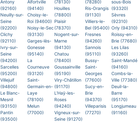
Antony
Alfortville
(78130)
(78280)
sous-Bois
(92160)
(94140)
Houilles
Ris-Orangis
(93320)
Neuilly-sur-
Choisy-le-
(78800)
(91130)
Sèvres
Seine
Roi (94600)
Plaisir
Villiers-le-
(92310)
(92200)
Noisy-le-Sec
(78370)
Bel (95400)
Orly (94310)
Clichy
(93130)
Nogent-sur-
Fresnes
Roissy-en-
(92110)
Garges-lès-
Marne
(94260)
Brie (77680)
Ivry-sur-
Gonesse
(94130)
Sannois
Les Lilas
Seine
(95140)
Chatou
(95110)
(93260)
(94200)
La
(78400)
Bussy-
Saint-Mandé
Sarcelles
Courneuve
Goussainville
Saint-
(94160)
(95200)
(93120)
(95190)
Georges
Combs-la-
Villejuif
Saint-
Viry-Châtillon
(77600)
Ville (77380)
(94800)
Germain-en-
(91170)
Sucy-en-
Deuil-la-
Le Blanc-
Laye
L'Haÿ-les-
Brie
Barre
Mesnil
(78100)
Roses
(94370)
(95170)
(93150)
Melun
(94240)
Villeparisis
Longjumeau
Pantin
(77000)
Vigneux-sur-
(77270)
(91160)
(93500)
Seine (91270)