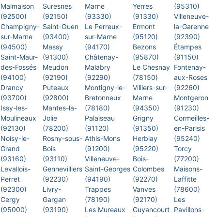
Malmaison
Suresnes
Marne
Yerres
(95310)
(92500)
(92150)
(93330)
(91330)
Villeneuve-
Champigny-
Saint-Ouen
Le Perreux-
Ermont
la-Garenne
sur-Marne
(93400)
sur-Marne
(95120)
(92390)
(94500)
Massy
(94170)
Bezons
Étampes
Saint-Maur-
(91300)
Châtenay-
(95870)
(91150)
des-Fossés
Meudon
Malabry
Le Chesnay
Fontenay-
(94100)
(92190)
(92290)
(78150)
aux-Roses
Drancy
Puteaux
Montigny-le-
Villiers-sur-
(92260)
(93700)
(92800)
Bretonneux
Marne
Montgeron
Issy-les-
Mantes-la-
(78180)
(94350)
(91230)
Moulineaux
Jolie
Palaiseau
Grigny
Cormeilles-
(92130)
(78200)
(91120)
(91350)
en-Parisis
Noisy-le-
Rosny-sous-
Athis-Mons
Herblay
(95240)
Grand
Bois
(91200)
(95220)
Torcy
(93160)
(93110)
Villeneuve-
Bois-
(77200)
Levallois-
Gennevilliers
Saint-Georges
Colombes
Maisons-
Perret
(92230)
(94190)
(92270)
Laffitte
(92300)
Livry-
Trappes
Vanves
(78600)
Cergy
Gargan
(78190)
(92170)
Les
(95000)
(93190)
Les Mureaux
Guyancourt
Pavillons-