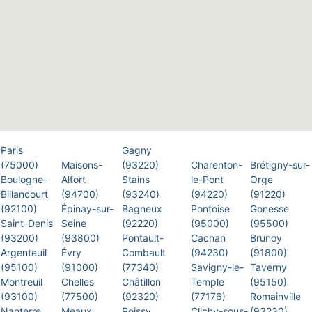
Paris
Gagny
(75000)
Maisons-
(93220)
Charenton-
Brétigny-sur-
Boulogne-
Alfort
Stains
le-Pont
Orge
Billancourt
(94700)
(93240)
(94220)
(91220)
(92100)
Épinay-sur-
Bagneux
Pontoise
Gonesse
Saint-Denis
Seine
(92220)
(95000)
(95500)
(93200)
(93800)
Pontault-
Cachan
Brunoy
Argenteuil
Évry
Combault
(94230)
(91800)
(95100)
(91000)
(77340)
Savigny-le-
Taverny
Montreuil
Chelles
Châtillon
Temple
(95150)
(93100)
(77500)
(92320)
(77176)
Romainville
Nanterre
Meaux
Poissy
Clichy-sous-
(93230)