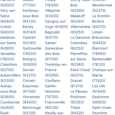
(92000)
(77100)
(78300)
Bois
Montfermeil
Vitry-sur-
Fontenay-
Villepinte
(93390)
(93370)
Seine
sous-Bois
(93420)
Malakoff
Le Kremlin-
(94400)
(94120)
Savigny-sur-
(92240)
Bicêtre
Créteil
Bondy
Orge (91600)
Villemomble
(94270)
(94000)
(93140)
Bagnolet
(93250)
Limeil-
Asnières-
Clamart
(93170)
La Garenne-
Brévannes
sur-Seine
(92140)
Sainte-
Colombes
(94450)
(92600)
Sartrouville
Geneviève-
(92250)
Élancourt
Versailles
(78500)
des-Bois
Pierrefitte-
(78990)
(78000)
Bobigny
(91700)
sur-Seine
Rambouillet
Colombes
(93000)
Tremblay-en-
(93380)
(78120)
(92700)
Sevran
France
Saint-Cloud
Champs-sur-
Aubervilliers
(93270)
(93290)
(92210)
Marne
(93300)
Corbeil-
Conflans-
Draveil
(77420)
Aulnay-
Essonnes
Sainte-
(91210)
Les Ulis
sous-Bois
(91100)
Honorine
Le Plessis-
(91940)
(93600)
Vincennes
(78700)
Robinson
Eaubonne
Courbevoie
(94300)
Franconville
(92350)
(95600)
(92400)
Montrouge
(95130)
Thiais
Saint-Ouen-
Rueil-
(92120)
Neuilly-sur-
(94320)
l'Aumône