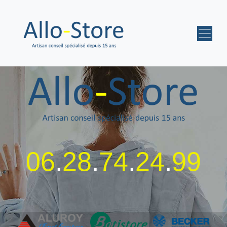
06
.
28
.
74
.
24
.
99