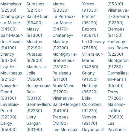
Malmaison
Suresnes
Marne
Yerres
(95310)
(92500)
(92150)
(93330)
(91330)
Villeneuve-
Champigny-
Saint-Ouen
Le Perreux-
Ermont
la-Garenne
sur-Marne
(93400)
sur-Marne
(95120)
(92390)
(94500)
Massy
(94170)
Bezons
Étampes
Saint-Maur-
(91300)
Châtenay-
(95870)
(91150)
des-Fossés
Meudon
Malabry
Le Chesnay
Fontenay-
(94100)
(92190)
(92290)
(78150)
aux-Roses
Drancy
Puteaux
Montigny-le-
Villiers-sur-
(92260)
(93700)
(92800)
Bretonneux
Marne
Montgeron
Issy-les-
Mantes-la-
(78180)
(94350)
(91230)
Moulineaux
Jolie
Palaiseau
Grigny
Cormeilles-
(92130)
(78200)
(91120)
(91350)
en-Parisis
Noisy-le-
Rosny-sous-
Athis-Mons
Herblay
(95240)
Grand
Bois
(91200)
(95220)
Torcy
(93160)
(93110)
Villeneuve-
Bois-
(77200)
Levallois-
Gennevilliers
Saint-Georges
Colombes
Maisons-
Perret
(92230)
(94190)
(92270)
Laffitte
(92300)
Livry-
Trappes
Vanves
(78600)
Cergy
Gargan
(78190)
(92170)
Les
(95000)
(93190)
Les Mureaux
Guyancourt
Pavillons-