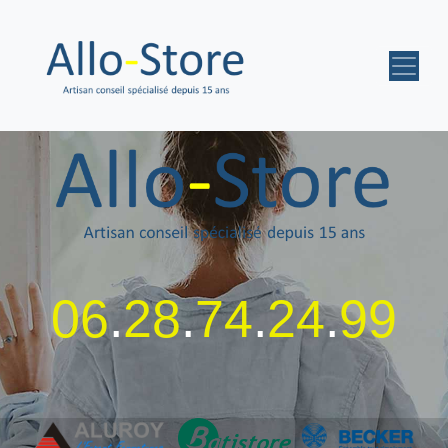
06
.
28
.
74
.
24
.
99