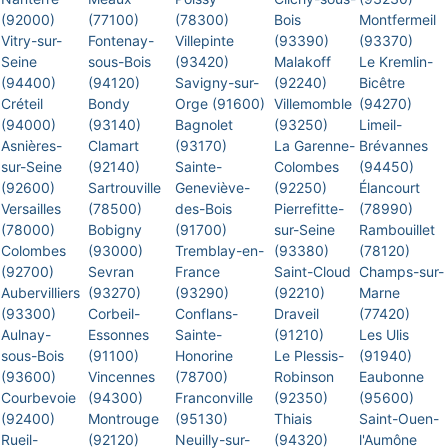
(92000)
(77100)
(78300)
Bois
Montfermeil
Vitry-sur-
Fontenay-
Villepinte
(93390)
(93370)
Seine
sous-Bois
(93420)
Malakoff
Le Kremlin-
(94400)
(94120)
Savigny-sur-
(92240)
Bicêtre
Créteil
Bondy
Orge (91600)
Villemomble
(94270)
(94000)
(93140)
Bagnolet
(93250)
Limeil-
Asnières-
Clamart
(93170)
La Garenne-
Brévannes
sur-Seine
(92140)
Sainte-
Colombes
(94450)
(92600)
Sartrouville
Geneviève-
(92250)
Élancourt
Versailles
(78500)
des-Bois
Pierrefitte-
(78990)
(78000)
Bobigny
(91700)
sur-Seine
Rambouillet
Colombes
(93000)
Tremblay-en-
(93380)
(78120)
(92700)
Sevran
France
Saint-Cloud
Champs-sur-
Aubervilliers
(93270)
(93290)
(92210)
Marne
(93300)
Corbeil-
Conflans-
Draveil
(77420)
Aulnay-
Essonnes
Sainte-
(91210)
Les Ulis
sous-Bois
(91100)
Honorine
Le Plessis-
(91940)
(93600)
Vincennes
(78700)
Robinson
Eaubonne
Courbevoie
(94300)
Franconville
(92350)
(95600)
(92400)
Montrouge
(95130)
Thiais
Saint-Ouen-
Rueil-
(92120)
Neuilly-sur-
(94320)
l'Aumône