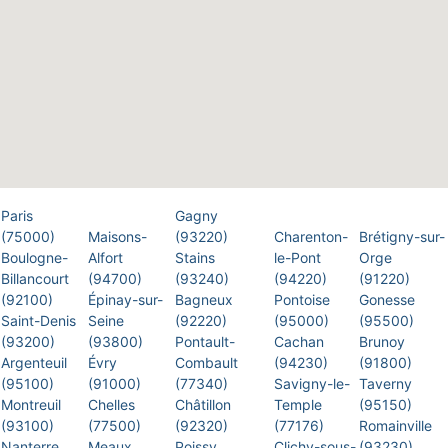
Paris
Gagny
(75000)
Maisons-
(93220)
Charenton-
Brétigny-sur-
Boulogne-
Alfort
Stains
le-Pont
Orge
Billancourt
(94700)
(93240)
(94220)
(91220)
(92100)
Épinay-sur-
Bagneux
Pontoise
Gonesse
Saint-Denis
Seine
(92220)
(95000)
(95500)
(93200)
(93800)
Pontault-
Cachan
Brunoy
Argenteuil
Évry
Combault
(94230)
(91800)
(95100)
(91000)
(77340)
Savigny-le-
Taverny
Montreuil
Chelles
Châtillon
Temple
(95150)
(93100)
(77500)
(92320)
(77176)
Romainville
Nanterre
Meaux
Poissy
Clichy-sous-
(93230)