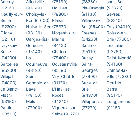
Antony
Alfortville
(78130)
(78280)
sous-Bois
(92160)
(94140)
Houilles
Ris-Orangis
(93320)
Neuilly-sur-
Choisy-le-
(78800)
(91130)
Sèvres
Seine
Roi (94600)
Plaisir
Villiers-le-
(92310)
(92200)
Noisy-le-Sec
(78370)
Bel (95400)
Orly (94310)
Clichy
(93130)
Nogent-sur-
Fresnes
Roissy-en-
(92110)
Garges-lès-
Marne
(94260)
Brie (77680)
Ivry-sur-
Gonesse
(94130)
Sannois
Les Lilas
Seine
(95140)
Chatou
(95110)
(93260)
(94200)
La
(78400)
Bussy-
Saint-Mandé
Sarcelles
Courneuve
Goussainville
Saint-
(94160)
(95200)
(93120)
(95190)
Georges
Combs-la-
Villejuif
Saint-
Viry-Châtillon
(77600)
Ville (77380)
(94800)
Germain-en-
(91170)
Sucy-en-
Deuil-la-
Le Blanc-
Laye
L'Haÿ-les-
Brie
Barre
Mesnil
(78100)
Roses
(94370)
(95170)
(93150)
Melun
(94240)
Villeparisis
Longjumeau
Pantin
(77000)
Vigneux-sur-
(77270)
(91160)
(93500)
Seine (91270)